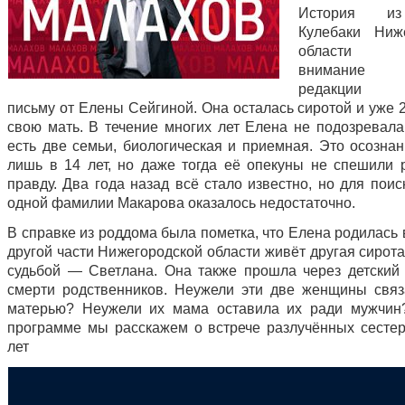
История из
Кулебаки Ниж
области пр
внимание
редакции б
письму от Елены Сейгиной. Она осталась сиротой и уже 
свою мать. В течение многих лет Елена не подозревала,
есть две семьи, биологическая и приемная. Это осозна
лишь в 14 лет, но даже тогда её опекуны не спешили 
правду. Два года назад всё стало известно, но для пои
одной фамилии Макарова оказалось недостаточно.
В справке из роддома была пометка, что Елена родилась 
другой части Нижегородской области живёт другая сирот
судьбой — Светлана. Она также прошла через детский
смерти родственников. Неужели эти две женщины свя
матерью? Неужели их мама оставила их ради мужчин
программе мы расскажем о встрече разлучённых сестер
лет