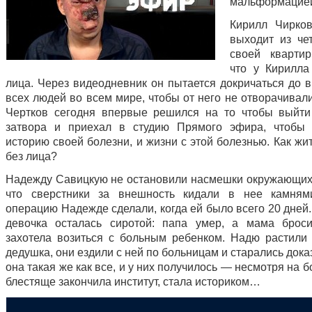
мальформацие
Кирилл Чирко
выходит из че
своей кварти
что у Кирилла
лица. Через видеодневник он пытается докричаться до в
всех людей во всем мире, чтобы от него не отворачивал
Чертков сегодня впервые решился на то чтобы выйти
затвора и приехал в студию Прямого эфира, чтобы 
историю своей болезни, и жизни с этой болезнью. Как жи
без лица?
Надежду Савицкую не остановили насмешки окружающих 
что сверстники за внешность кидали в нее камням
операцию Надежде сделали, когда ей было всего 20 дней.
девочка осталась сиротой: папа умер, а мама брос
захотела возиться с больным ребенком. Надю растили
дедушка, они ездили с ней по больницам и старались доказ
она такая же как все, и у них получилось — несмотря на б
блестяще закончила институт, стала историком…