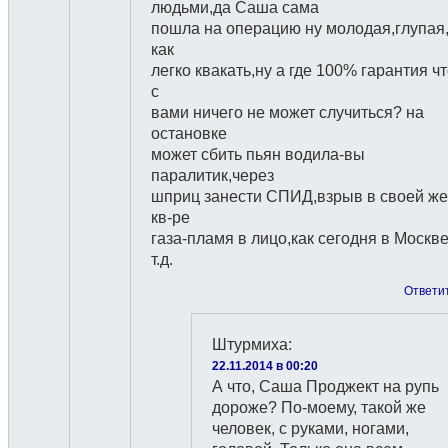
людьми,да Саша сама
пошла на операцию ну молодая,глупая
как
легко квакать,ну а где 100% гарантия ч
с
вами ничего не может случиться? на
остановке
может сбить пьян водила-вы
паралитик,через
шприц занести СПИД,взрыв в своей же
кв-ре
газа-пламя в лицо,как сегодня в Москве
т.д.
Ответи
Штурмиха
:
22.11.2014 в 00:20
А что, Саша Проджект на рупь
дороже? По-моему, такой же
человек, с руками, ногами,