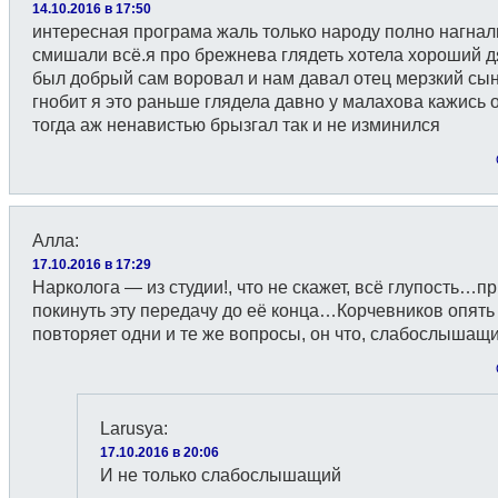
14.10.2016 в 17:50
интересная програма жаль только народу полно нагнал
смишали всё.я про брежнева глядеть хотела хороший д
был добрый сам воровал и нам давал отец мерзкий сы
гнобит я это раньше глядела давно у малахова кажись 
тогда аж ненавистью брызгал так и не изминился
Алла
:
17.10.2016 в 17:29
Нарколога — из студии!, что не скажет, всё глупость…п
покинуть эту передачу до её конца…Корчевников опять
повторяет одни и те же вопросы, он что, слабослышащ
Larusya
:
17.10.2016 в 20:06
И не только слабослышащий