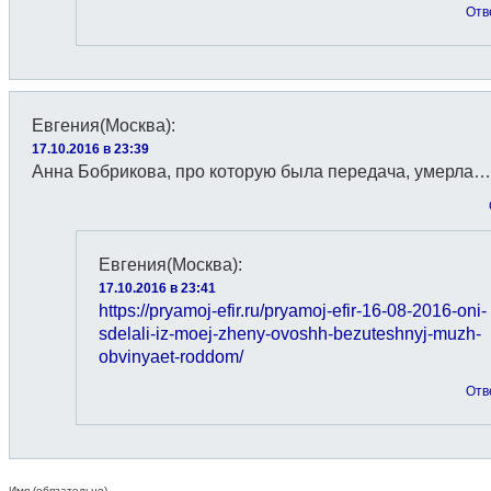
Отв
Евгения(Москва)
:
17.10.2016 в 23:39
Анна Бобрикова, про которую была передача, умерла…
Евгения(Москва)
:
17.10.2016 в 23:41
https://pryamoj-efir.ru/pryamoj-efir-16-08-2016-oni-
sdelali-iz-moej-zheny-ovoshh-bezuteshnyj-muzh-
obvinyaet-roddom/
Отв
Имя (обязательно)