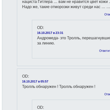
нациста Гитлера … вам не нравится цвет кожи
Надо же, такие отморозки живут среди нас … 
Отв
OD
:
16.10.2017 в 23:31
Андромеда- это Тролль, перeшагнувши
за линию.
Ответи
OD
:
16.10.2017 в 05:57
Тролль обнаружен ! Тролль обнаружен !
Отв
OD
: