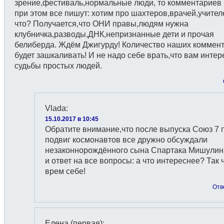
зрение,фестиваль,нормальные люди, то комментариев 
при этом все пишут: хотим про шахтеров,врачей,учител
что? Получается,что ОНИ правы,людям нужна
клубничка,разводы,ДНК,непризнанные дети и прочая
белиберда. Ждём Джигурду! Количество наших коммен
будет зашкаливать! И не надо себе врать,что вам инте
судьбы простых людей.
Vlada
:
15.10.2017 в 10:45
Обратите внимание,что после выпуска Союз 7 
подвиг космонавтов все дружно обсуждали
незаконнорождённого сына Спартака Мишулин
и ответ на все вопросы: а что интереснее? Так 
врем себе!
Отв
Елена (первая)
: