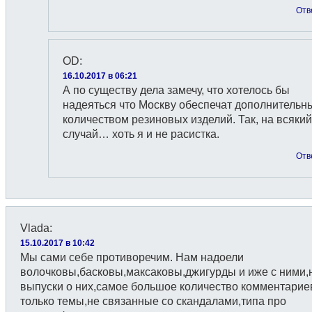
Отв
OD
:
16.10.2017 в 06:21
А по существу дела замечу, что хотелось бы
надеяться что Москву обеспечaт дополнительн
количеством резиновых изделий. Так, на всякий
случай… xоть я и не расистка.
Отв
Vlada
:
15.10.2017 в 10:42
Мы сами себе противоречим. Нам надоели
волочковы,басковы,максаковы,джигурды и иже с ними,н
выпуски о них,самое большое количество комментариев
только темы,не связанные со скандалами,типа про