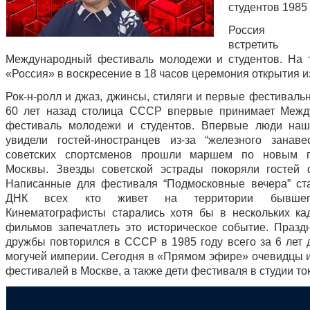
студентов 1985 
Россия го
встрети
Международный фестиваль молодежи и студентов. На 
«Россия» в воскресение в 18 часов церемония открытия и
Рок-н-ролл и джаз, джинсы, стиляги и первые фестиваль
60 лет назад столица СССР впервые принимает Межд
фестиваль молодежи и студентов. Впервые люди наш
увидели гостей-иностранцев из-за “железного занаве
советских спортсменов прошли маршем по новым п
Москвы. Звезды советской эстрады покоряли гостей 
Написанные для фестиваля “Подмосковные вечера” ст
ДНК всех кто живет на территории бывше
Кинематографисты старались хотя бы в нескольких ка
фильмов запечатлеть это историческое событие. Празд
дружбы повторился в СССР в 1985 году всего за 6 лет 
могучей империи. Сегодня в «Прямом эфире» очевидцы и
фестивалей в Москве, а также дети фестиваля в студии ток