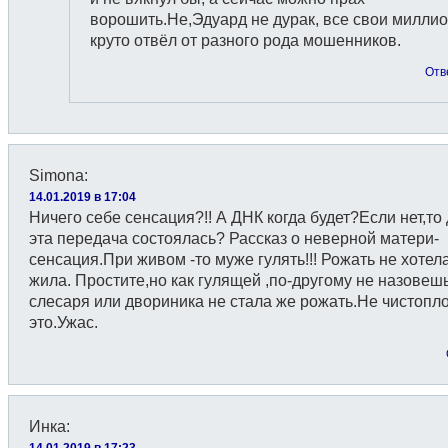
ворошить.Не,Эдуард не дурак, все свои милли
круто отвёл от разного рода мошенников.
Отв
Simona
:
14.01.2019 в 17:04
Ничего себе сенсация?!! А ДНК когда будет?Если нет,то 
эта передача состоялась? Рассказ о неверной матери-
сенсация.При живом -то муже гулять!!! Рожать не хотел
жила. Простите,но как гулящей ,по-другому не назовешь
слесаря или двориника не стала же рожать.Не чистопл
это.Ужас.
Инка
:
14.01.2019 в 17:23