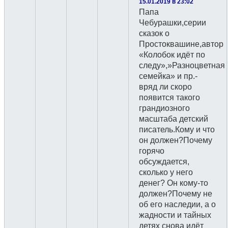
15.01.2019 в 23:02
Папа
Чебурашки,серии
сказок о
Простоквашине,автор
«Колобок идёт по
следу»,»Разноцветная
семейка» и пр.-
вряд ли скоро
появится такого
грандиозного
масштаба детский
писатель.Кому и что
он должен?Почему
горячо
обсуждается,
сколько у него
денег? Он кому-то
должен?Почему не
об его наследии, а о
жадности и тайных
детях снова идёт