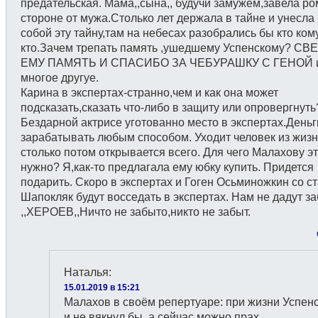
предательская. Мама,,сына,, будучи замужем,завела ро
стороне от мужа.Столько лет держала в тайне и унесла
собой эту тайну,там на небесах разобрались бы кто ком
кто.Зачем трепать память ,ушедшему Успенскому? С
ЕМУ ПАМЯТЬ И СПАСИБО ЗА ЧЕБУРАШКУ С ГЕНОЙ 
многое другуе.
Карина в экспертах-странно,чем и как она может
подсказать,сказать что-либо в защиту или опровергнуть
Бездарной актрисе уготованно место в экспертах.Деньг
зарабатывать любым способом. Уходит человек из жизн
столько потом открывается всего. Для чего Малахову э
нужно? Я,как-то предлагала ему юбку купить. Придется
подарить. Скоро в экспертах и Гоген Осьминожкин со с
Шапокляк будут восседать в экспертах. Нам не дадут з
,,ХЕРОЕВ,,Ничто не забыто,никто не забыт.
Наталья
:
15.01.2019 в 15:21
Малахов в своём репертуаре: при жизни Успен
и не вякнул бы, а сейчас можно прах