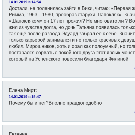
14.01.2019 в 14:54
Достали, не поленилась зайти в Вики, читаю: «Первая 
Римма, 1963—1980, прообраз старухи Шапокляк». Знач
«Шапокляком» он 17 лет прожил? Не многовато ли ? В
жил из чувства долга, но дочь Татьяна появилась только
так ещё после развода Эдуард забрал ее к себе. Значит
только карьерой занимался и не только красивых деву
любил. Мирошников, хоть и орал как полоумный, но тол
постарался сорвать с покойного друга этот ярлык монст
который на Успенского повесили благодаря Филиной.
Елена Мирт
:
14.01.2019 в 15:47
Почему бы и нет?Вполне правдоподобно
Евгения
: