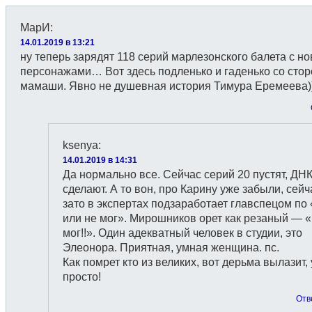
МарИ
:
14.01.2019 в 13:21
ну теперь зарядят 118 серий марлезонского балета с н
персонажами… Вот здесь подленько и гаденько со сто
мамаши. Явно не душевная история Тимура Еремеева)
ksenya
:
14.01.2019 в 14:31
Да нормально все. Сейчас серий 20 пустят, ДН
сделают. А то вон, про Карину уже забыли, сейч
зато в экспертах подзаработает главспецом по
или не мог». Мирошников орет как резаный — 
мог!!». Один адекватный человек в студии, это
Элеонора. Приятная, умная женщина. пс.
Как помрет кто из великих, вот дерьма вылазит,
просто!
Отв