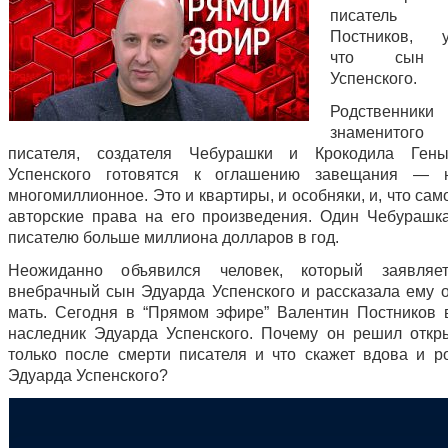
писатель В
Постников, у
что сын 
Успенского.
Родственники
знаменитого
писателя, создателя Чебурашки и Крокодила Ген
Успенского готовятся к оглашению завещания — н
многомиллионное. Это и квартиры, и особняки, и, что сам
авторские права на его произведения. Один Чебурашк
писателю больше миллиона долларов в год.
Неожиданно объявился человек, который заявляе
внебрачный сын Эдуарда Успенского и рассказала ему о
мать. Сегодня в “Прямом эфире” Валентин Постников
наследник Эдуарда Успенского. Почему он решил откр
только после смерти писателя и что скажет вдова и р
Эдуарда Успенского?