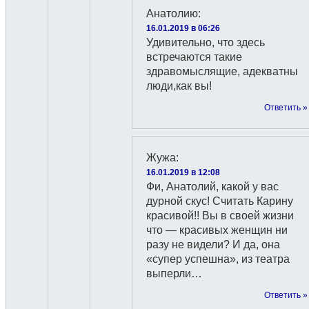
Анатолию
:
16.01.2019 в 06:26
Удивительно, что здесь
встречаются такие
здравомыслящие, адекватны
люди,как вы!
Ответить »
Жужа
:
16.01.2019 в 12:08
Фи, Анатолий, какой у вас
дурной скус! Считать Карину
красивой!! Вы в своей жизни
что — красивых женщин ни
разу не видели? И да, она
«супер успешна», из театра
выперли…
Ответить »