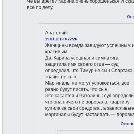
Чё вы врёте? Карина очень хорошенькая!И ска
всё по делу.
Отв
Анатолий
:
15.01.2019 в 22:26
Женщины всегда завидуют успешным 
красивым.
Да, Карина усешная и симпатяга,
защитила имя своего отца — суд
определил, что Тимур не сын Спартака,
значит не сын.
Маргиналы не могут успокоиться, все
равно будут писать, что сын.
Это касается и Витолины: суд определи
что она ничего не воровала, квартиру
купила за свои средства , а зависливые
маргиналы будут настаивать — воровка
Ответи