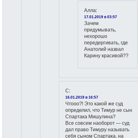
Алла
:
17.01.2019 в 03:57
Зачем
придумывать,
нехорошо
передергивать, где
Анатолий назвал
Карину красивой??
C
:
16.01.2019 в 16:57
Чтооо?! Это какой же суд
определил, что Тимур не сын
Спартака Мишулина?
Все совсем наоборот — суд
дал право Тимуру называть
себя сыном Спартака, на