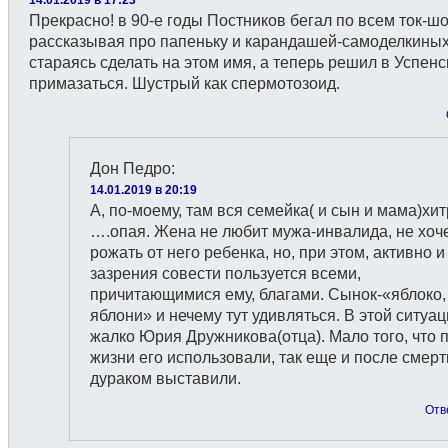
Прекрасно! в 90-е годы Постников бегал по всем ток-шо
рассказывая про папеньку и карандашей-самоделкиных
стараясь сделать на этом имя, а теперь решил в Успен
примазаться. Шустрый как спермотозоид.
Дон Педро
:
14.01.2019 в 20:19
А, по-моему, там вся семейка( и сын и мама)хи
….опая. Жена не любит мужа-инвалида, не хоч
рожать от него ребенка, но, при этом, активно и
зазрения совести пользуется всеми,
причитающимися ему, благами. Сынок-«яблоко,
яблони» и нечему тут удивляться. В этой ситуа
жалко Юрия Дружникова(отца). Мало того, что 
жизни его использовали, так еще и после смерт
дураком выставили.
Отв