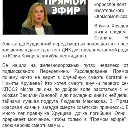
корреспондент
издательск
«Комсомольска
Внучка Хруще
жизни следом
Сталина. 
Александр Бурдонский перед смертью попрощался со все
крещение и даже сдал тест ДНК для предполагаемой родн
то Юлия Хрущева погибла неожиданно.
Ее нашли на железнодорожных путях недалеко от
подмосковного Переделкино. Расследование Прямо
почему никто не верит в случайную смерть богатой 
Никиты Хрущева? Кто хотел смерти внучки первого се
КПСС? Могла ли она по доброй воле расстаться с ж
обожал Василий Лановой, и до последних дней с ней дел
тайнами лучшая подруга Людмила Максакова. В “Пря
красивая жизнь и загадка смерти советской принцессы. 
много лет правнучка Хрущева, дочка погибшей Юлии
прерывает молчание, чтобы только в “Прямом эфире” 
свою версию смерти мамы…