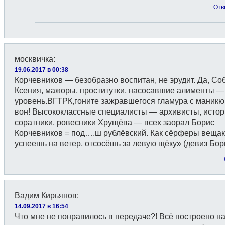
Отв
москвичка
:
19.06.2017 в 00:38
Корчевников — безобразно воспитан, не эрудит. Да, Со
Ксения, мажоры, проститутки, насосавшие алименты — 
уровень.ВГТРК,гоните зажравшегося гламура с маник
вон! Высококлассные специалисты — архивисты, истор
соратники, ровесники Хрущёва — всех заорал Борис
Корчевников = под….ш рублёвский. Как сёрферы вещаю
успеешь на ветер, отсосёшь за левую щёку» (девиз Бор
Вадим Кирьянов
:
14.09.2017 в 16:54
Что мне не понравилось в передаче?! Всё построено н