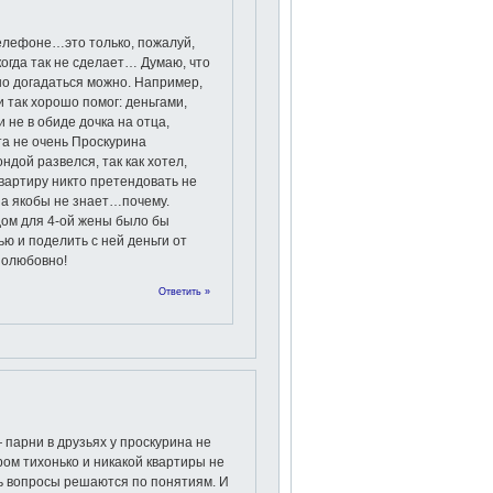
телефоне…это только, пожалуй,
икогда так не сделает… Думаю, что
 но догадаться можно. Например,
 так хорошо помог: деньгами,
не в обиде дочка на отца,
та не очень Проскурина
дой развелся, так как хотел,
вартиру никто претендовать не
она якобы не знает…почему.
ом для 4-ой жены было бы
ью и поделить с ней деньги от
олюбовно!
Ответить »
 парни в друзьях у проскурина не
ом тихонько и никакой квартиры не
ь вопросы решаются по понятиям. И