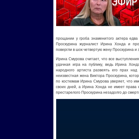
прощании у гроба знаменитого актера едва
Проскурина журналист Ирина Хонда и про
повергли в шок четвертую жену Проскурина и
Ирина Смурова считает, что все выступлени
удачная игра на публику, ведь Ирина Хон
народного артиста развеять его прах над
неизвестная жена Виктора Проскурина, котор
по костюмам Ирина Смурова уверяет, что им
своих дней, а Ирина Хонда не имеет права 
престарелого Проскурина незадолго до смерт