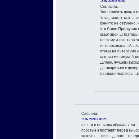
15.07.2020 в 09:50
Согласна….
Так записать дочь в 
‘отец’ может, мать н
кое-что не озвучено,
что Саше Проскурин и
квартирой…Поэтому и 
поэтому и квартира э
интересовала…А с Хон
чтобы на питерскую к
мог, как минимум. А 
Думаю, лучшим выход
договориться с дочер
продажи квартиры…п
Сабрина
:
15.07.2020 в 08:29
ничего и не таких обламывали —
простые)) поставят перед выбор
захочет — жизнь дороже. тепер