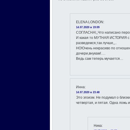
ELENA LONDON
:
14.07.2020 в 19:09
СОГЛАСНА!,,Что написано пером
И какая то МУТНАЯ ИСТОРИЯ с 
разведемся,так лучше,,..
НО!Очень некрасиво по отноше
дочери,внукам!….
Ведь сам теперь мучается…
Инна
:
14.07.2020 в 23:48
Это эгоизм. Не подумал о близ
четвертая, и пятая. Одна ложь и
Ника
: