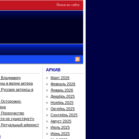
АРХИВ
— Владимиру
Март 2026
йны в жизни актера
Февраль 2026
Русские актрисы в
Январь 2026
Декабрь 2025
 Осторожно,
Ноябрь 2025
ана
Октябрь 2025
 Пророчество
Сентябрь 2025
ти не существует!»
Август 2025
— Ритуальный аферист
Июль 2025
Июнь 2025
И