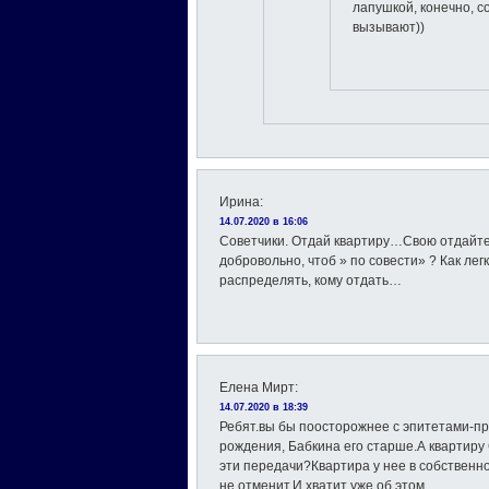
лапушкой, конечно, с
вызывают))
Ирина
:
14.07.2020 в 16:06
Советчики. Отдай квартиру…Свою отдайте.
добровольно, чтоб » по совести» ? Как ле
распределять, кому отдать…
Елена Мирт
:
14.07.2020 в 18:39
Ребят.вы бы поосторожнее с эпитетами-п
рождения, Бабкина его старше.А квартиру 
эти передачи?Квартира у нее в собственно
не отменит.И хватит уже об этом.