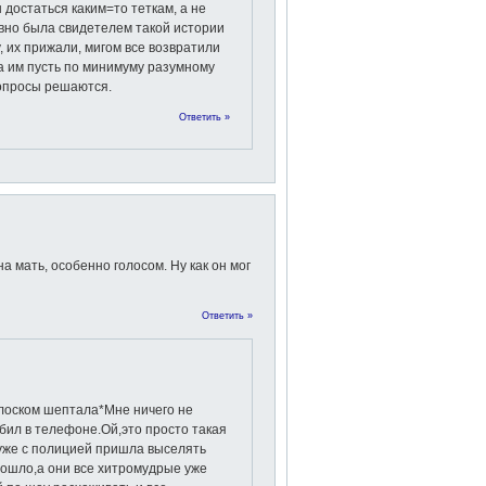
достаться каким=то теткам, а не
вно была свидетелем такой истории
, их прижали, мигом все возвратили
а им пусть по минимуму разумному
вопросы решаются.
Ответить »
 мать, особенно голосом. Ну как он мог
Ответить »
лоском шептала*Мне ничего не
бил в телефоне.Ой,это просто такая
уже с полицией пришла выселять
рошло,а они все хитромудрые уже