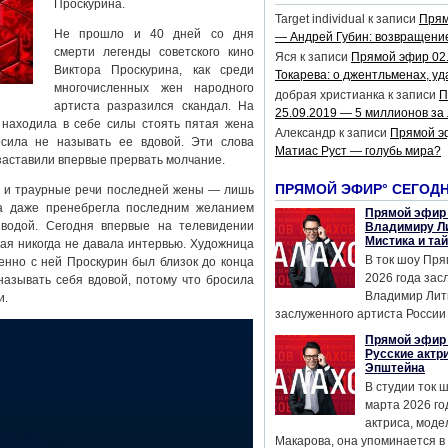
Проскурина.
Target individual
к записи
Прям
Не прошло и 40 дней со дня
— Андрей Губин: возвращени
смерти легенды советского кино
Яся
к записи
Прямой эфир 02
Виктора Проскурина, как среди
Токарева: о джентльменах, уд
многочисленных жен народного
добрая христианка
к записи
П
артиста разразился скандал. На
25.09.2019 — 5 миллионов за
 находила в себе силы стоять пятая жена
Александр
к записи
Прямой э
сила не называть ее вдовой. Эти слова
Матиас Руст — голубь мира?
 заставили впервые прервать молчание.
ПРЯМОЙ ЭФИР° СЕГОД
я и траурные речи последней жены — лишь
да даже пренебрегла последним желанием
Прямой эфир 
 водой. Сегодня впервые на телевидении
Владимиру Ли
Мистика и та
ая никогда не давала интервью. Художница
В ток шоу Пря
енно с ней Проскурин был близок до конца
2026 года за
называть себя вдовой, потому что бросила
Владимир Лит
и.
заслуженного артиста России 
Прямой эфир 
Русские актр
Эпштейна
В студии ток 
марта 2026 го
актриса, мод
Макарова, она упоминается в .