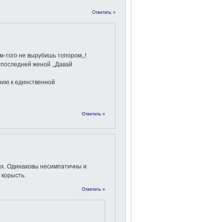
Ответить »
-того не вырубишь топором,,!
последней женой ,,Давай
нию к единственной
Ответить »
ких. Одинаковы несимпатичны и
 корысть.
Ответить »