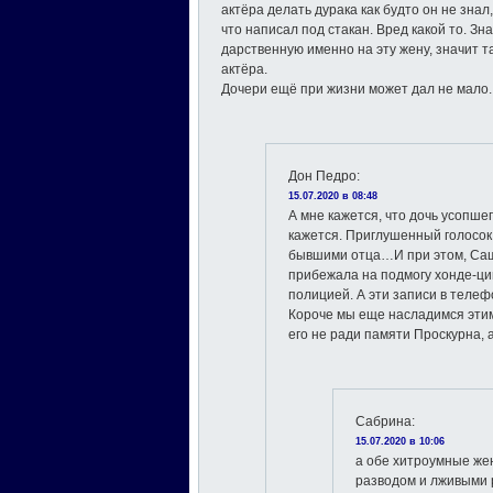
актёра делать дурака как будто он не знал
что написал под стакан. Вред какой то. Зн
дарственную именно на эту жену, значит т
актёра.
Дочери ещё при жизни может дал не мало.
Дон Педро
:
15.07.2020 в 08:48
А мне кажется, что дочь усопшег
кажется. Приглушенный голосок
бывшими отца…И при этом, Саш
прибежала на подмогу хонде-цив
полицией. А эти записи в теле
Короче мы еще насладимся этим
его не ради памяти Проскурна, а
Сабрина
:
15.07.2020 в 10:06
а обе хитроумные же
разводом и лживыми р