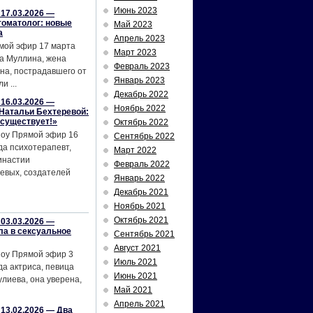
Июнь 2023
17.03.2026 —
томатолог: новые
Май 2023
а
Апрель 2023
мой эфир 17 марта
Март 2023
а Муллина, жена
Февраль 2023
на, пострадавшего от
Январь 2023
и ...
Декабрь 2022
16.03.2026 —
Ноябрь 2022
Натальи Бехтеревой:
 существует!»
Октябрь 2022
шоу Прямой эфир 16
Сентябрь 2022
да психотерапевт,
Март 2022
инастии
Февраль 2022
евых, создателей
Январь 2022
Декабрь 2021
Ноябрь 2021
Октябрь 2021
03.03.2026 —
ла в сексуальное
Сентябрь 2021
Август 2021
шоу Прямой эфир 3
Июль 2021
да актриса, певица
Июнь 2021
лиева, она уверена,
Май 2021
Апрель 2021
13.02.2026 — Два