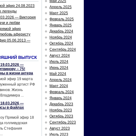
Май 2025
ой эфир 24.08.2023
Апрель 2025
е легенды
Март 2025
.03.2026 — Виктория
Февраль 2025
ачи и любви
Январь 2025
рямой эфир
Декабрь 2024
 любовь аферисту
Ноябрь 2024
фир 05.06.2013 —
Октябрь 2024
Сентябрь 2024
Август 2024
НЯШНИЙ ВЫПУСК
Июль 2024
19.03.2026 —
Июнь 2024
твинову – 75!
йны в жизни актера
Май 2024
мой эфир 19 марта
Апрель 2024
служенный артист РФ
Март 2024
винов. Жизнь
Февраль 2024
Владимира ...
Январь 2024
18.03.2026 —
Декабрь 2023
исы в файлах
Ноябрь 2023
Октябрь 2023
шоу Прямой эфир 18
Сентябрь 2023
да голливудская
ель Стефания
Август 2023
..
Июль 2023