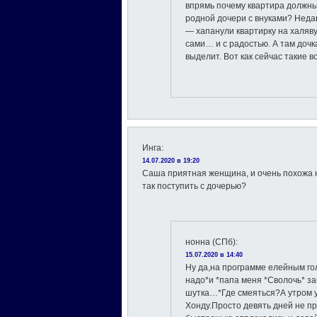
впрямь почему квартира должны 
родной дочери с внуками? Неда
— хапанули квартирку на халяву
сами… и с радостью. А там дочк
выделит. Вот как сейчас такие 
Инга
:
14.07.2020 в 19:20
Саша приятная женщина, и очень похожа на
так поступить с дочерью?
нонна (СПб)
:
15.07.2020 в 14:40
Ну да,на программе елейным го
надо*и *папа меня *Сволочь* за
шутка…*Где смеяться?А утром 
Хонду.Просто девять дней не п