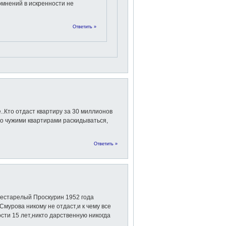
омнений в искренности не
Ответить »
.Кто отдаст квартиру за 30 миллионов
гко чужими квартирами раскидываться,
Ответить »
рестарелый Проскурин 1952 года
Смурова никому не отдаст,и к чему все
сти 15 лет,никто дарственную никогда