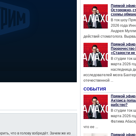
Прямой эфир 
Осторожно, с
схемы обман
В ток шоу Пря
2026 года Инн
Андрея Мулли
действий стоматолога. Вырвал
Прямой эфир 
Пророчество 
«Старости не
В студии ток 
марта 2026 го
наследница д
исследователей мозга Бахтер
отечественной ...
СОБЫТИЯ
Прямой эфир 
Актриса попа
рабство?
В студии ток 
марта 2026 го
Фатима Абаску
что ее ...
рить, что в голову взбредёт. Зачем же из
Прямой эфир 