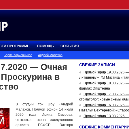
СТИ ПРОГРАММЫ
ПОМОЩЬ
СОБЫТИЯ
Борис Корчевников
Андрей Малахов
7.2020 — Очная
СВЕЖИЕ ЗАПИСИ
Прямой эфир 19.03.2026 
 Проскурина в
Литвинову – 75! Мистика и та
Прямой эфир 18.03.2026 — 
ство
файлах Эпштейна
Прямой эфир 17.03.2026 —
стоматолог: новые схемы обм
В студии ток шоу «Андрей
Прямой эфир 16.03.2026 —
Малахов. Прямой эфир» 14 июля
Натальи Бехтеревой: «Старос
2020 года Ирина Смурова,
Прямой эфир 13.03.2026 
четвертая жена заслуженного
артиста РСФСР Виктора
СВЕЖИЕ КОММЕНТАРИ