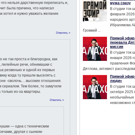
, что нельзя дарственную переписать и,
мужа сразу
ачит была причина, что написал
В студии ток 
ак хотел и нужно уважать желание
февраля 2026
народного ар
Ибрагимова А
Громкий ...
Ответить »
Прямой эфир 
перевала Дят
миссия
В студии ток 
января 2026 г
о не так проста и благородна, как
правления Фо
, лилейные речи, обнимашки с
Дятлова, активист расследован
а резвенько и одной из первых
ику когда ту пришли выселять с
Прямой эфир 
фоне -сволочь….высокие отношения.
люди»
 сериалом. Тем более, то замутили
В студии ток 
 только из-за квартиры.
октября 2025 
необычайные 
Ответить »
невозможно сте
нушки — одна с техническим
ечами, другая с сынком-