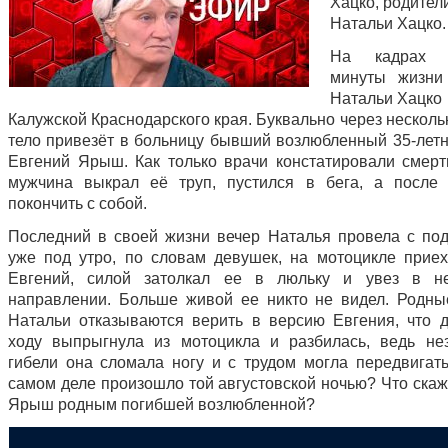
Хацко, родител
Натальи Хацко.
На кадрах п
минуты жизни
Натальи Хацко 
Калужской Краснодарского края. Буквально через несколь
тело привезёт в больницу бывший возлюбленный 35-летн
Евгений Ярыш. Как только врачи констатировали смерт
мужчина выкрал её труп, пустился в бега, а после
покончить с собой.
Последний в своей жизни вечер Наталья провела с под
уже под утро, по словам девушек, на мотоцикле прие
Евгений, силой затолкал ее в люльку и увез в не
направлении. Больше живой ее никто не видел. Родны
Натальи отказываются верить в версию Евгения, что 
ходу выпрыгнула из мотоцикла и разбилась, ведь не
гибели она сломала ногу и с трудом могла передвигать
самом деле произошло той августовской ночью? Что скаж
Ярыш родным погибшей возлюбленной?