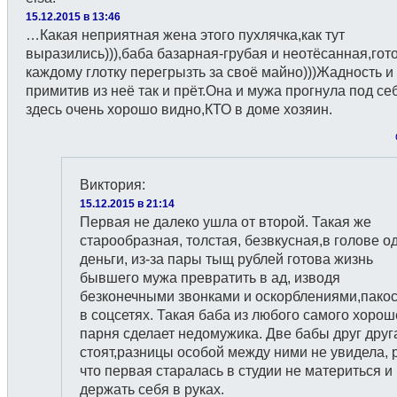
15.12.2015 в 13:46
…Какая неприятная жена этого пухлячка,как тут
выразились))),баба базарная-грубая и неотёсанная,гот
каждому глотку перегрызть за своё майно)))Жадность и
примитив из неё так и прёт.Она и мужа прогнула под себ
здесь очень хорошо видно,КТО в доме хозяин.
Виктория
:
15.12.2015 в 21:14
Первая не далеко ушла от второй. Такая же
старообразная, толстая, безвкусная,в голове о
деньги, из-за пары тыщ рублей готова жизнь
бывшего мужа превратить в ад, изводя
безконечными звонками и оскорблениями,пако
в соцсетях. Такая баба из любого самого хорош
парня сделает недомужика. Две бабы друг друг
стоят,разницы особой между ними не увидела, 
что первая старалась в студии не материться и
держать себя в руках.