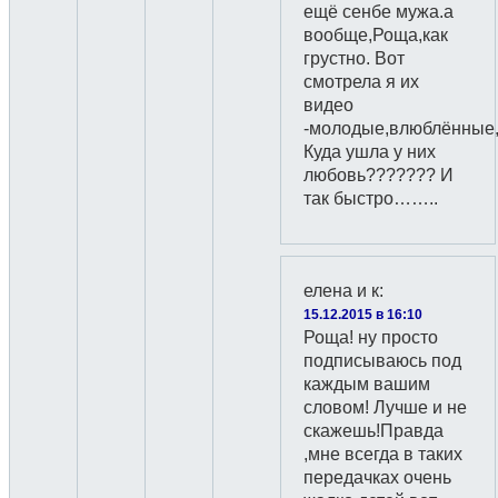
ещё сенбе мужа.а
вообще,Роща,как
грустно. Вот
смотрела я их
видео
-молодые,влюблённые,
Куда ушла у них
любовь??????? И
так быстро……..
елена и к
:
15.12.2015 в 16:10
Роща! ну просто
подписываюсь под
каждым вашим
словом! Лучше и не
скажешь!Правда
,мне всегда в таких
передачках очень