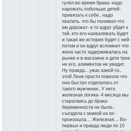
гулял во время брака- надо
нарожать побольше детей-
привязать к себе.. надо
хвалить. что бы понимал что
им дорожат- а то вдруг уйдет к
той. кто его нахваливать будет
и такая же история будет с ней-
потом и он вдруг вспомнит что
жена часто задерживалась на
рынке и в магазине и дети трое
не его, алиментов не увидит.
Ну правда…ужас какой-то..
этой Лене просто повезло что
она быстро отделалась от
такого мужчинки.. У него
железная логика- 4 месяца мы
старалаись до брака-
беременности не было..
съездила с мамой на юг-
произошла… Железная… Во-
первых и правда люди по 10