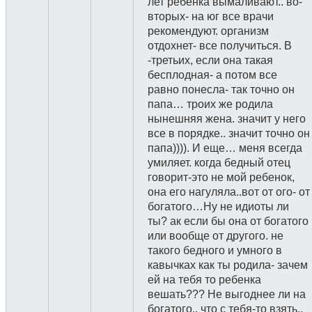
лет ребенка вымаливают.. во-
вторых- на юг все врачи
рекомендуют. организм
отдохнет- все получиться. В
-третьих, если она такая
бесплодная- а потом все
равно понесла- так точно он
папа… троих же родила
нынешняя жена. значит у него
все в порядке.. значит точно он
папа)))). И еще… меня всегда
умиляет. когда бедный отец
говорит-это не мой ребенок,
она его нагуляла..вот от ого- от
богатого…Ну не идиоты ли
ты? ак если бы она от богатого
или вообще от другого. не
такого бедного и умного в
кавычках как ты родила- зачем
ей на тебя то ребенка
вешать??? Не выгоднее ли на
богатого.. что с тебя-то взять..