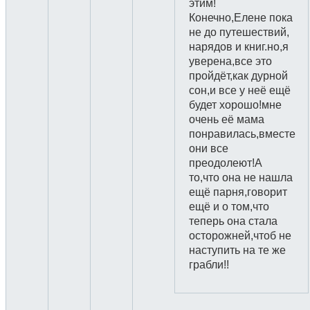
этим!
Конечно,Елене пока
не до путешествий,
нарядов и книг.но,я
уверена,все это
пройдёт,как дурной
сон,и все у неё ещё
будет хорошо!мне
очень её мама
понравилась,вместе
они все
преодолеют!А
то,что она не нашла
ещё парня,говорит
ещё и о том,что
теперь она стала
осторожней,чтоб не
наступить на те же
грабли!!