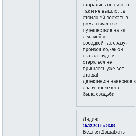
старались,но ничего
так и не вышло…а
стоило ей поехать в
романтическое
путешествие на юг
с мамой и
соседкой,так сразу-
произошло,как он
сказал -чудо!и
стараться не
пришлось уже.вот
это да!
детектив.он,наверное,
сразу после юга
была свадьба.
Лидия
:
15.12.2015 в 03:00
Бедная Даша!хоть