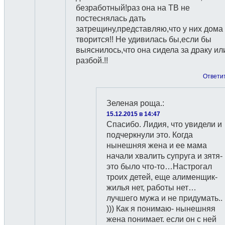
безработный!раз она на ТВ не
постеснялась дать
затрещину,представляю,что у них дома
творится!! Не удивилась бы,если бы
выяснилось,что она сидела за драку ил
разбой.!!
Ответи
Зеленая роща.
:
15.12.2015 в 14:47
Спасибо. Лидия, что увидели и
подчеркнули это. Когда
нынешняя жена и ее мама
начали хвалить супруга и зятя-
это было что-то…Настрогал
троих детей, еще алименщик-
жилья нет, работы нет…
лучшего мужа и не придумать..
))) Как я понимаю- нынешняя
жена понимает. если он с ней