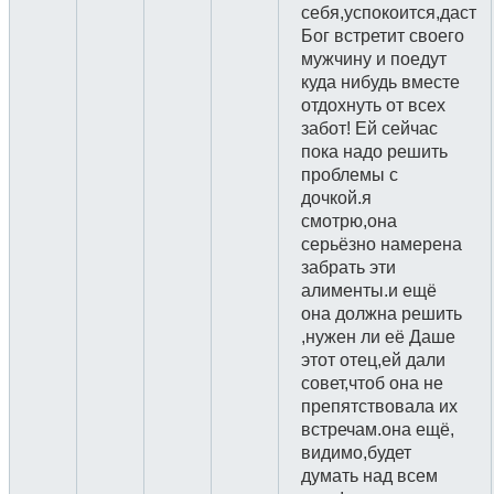
себя,успокоится,даст
Бог встретит своего
мужчину и поедут
куда нибудь вместе
отдохнуть от всех
забот! Ей сейчас
пока надо решить
проблемы с
дочкой.я
смотрю,она
серьёзно намерена
забрать эти
алименты.и ещё
она должна решить
,нужен ли её Даше
этот отец,ей дали
совет,чтоб она не
препятствовала их
встречам.она ещё,
видимо,будет
думать над всем