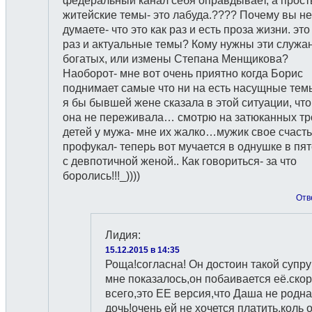
федеральный канал себя оправдывает, а прос
житейские темы- это лабуда.???? Почему вы не
думаете- что это как раз и есть проза жизни. это
раз и актуальные темы? Кому нужны эти служа
богатых, или измены Степана Менщикова?
Наоборот- мне вот очень приятно когда Борис
поднимает самые что ни на есть насущные тем
я бы бывшей жене сказала в этой ситуации, чт
она не переживала… смотрю на затюканных тр
детей у мужа- мне их жалко…мужик свое счаст
профукал- теперь вот мучается в однушке в пя
с девпотичной женой.. Как говориться- за что
боролись!!!_))))
Отв
Лидия
:
15.12.2015 в 14:35
Роща!согласна! Он достоин такой супру
мне показалось,он побаивается её.ско
всего,это ЕЕ версия,что Даша не родн
дочь!очень ей не хочется платить,коль 