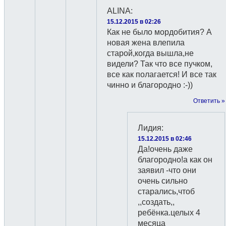
ALINA
:
15.12.2015 в 02:26
Как не было мордобития? А
новая жена влепила
старой,когда вышла,не
видели? Так что все пучком,
все как полагается! И все так
чинно и благородно :-))
Ответить »
Лидия
:
15.12.2015 в 02:46
Да!очень даже
благородно!а как он
заявил -что они
очень сильно
старались,чтоб
,,создать,,
ребёнка.целых 4
месяца