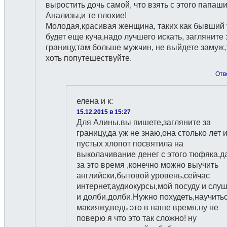
выростить дочь самой, что взять с этого папаш
Анализы,и те плохие!
Молодая,красивая женщина, таких как бывший 
будет еще куча,надо лучшего искать, загляните 
границу,там больше мужчин, не выйдете замуж,
хоть попутешествуйте.
Отв
елена и к
:
15.12.2015 в 15:27
Для Алины.вы пишете,загляните за
границу,да уж не знаю,она столько лет 
пустых хлопот посвятила на
выколачивание денег с этого тюфяка,д
за это время ,конечно можно выучить
английски,бытовой уровень,сейчас
интернет,аудиокурсы,мой посуду и слу
и долби,долби.Нужно похудеть,научить
макияжу,ведь это в наше время,ну не
поверю я что это так сложно! ну