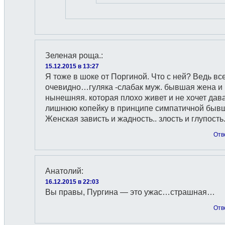
Зеленая роща.
:
15.12.2015 в 13:27
Я тоже в шоке от Поргиной. Что с ней? Ведь вс
очевидно…гуляка -слабак муж. бывшая жена и
нынешняя. которая плохо живет и не хочет дав
лишнюю копейку в принципе симпатичной быв
Женская зависть и жадность.. злость и глупость
Отв
Анатолий
:
16.12.2015 в 22:03
Вы правы, Пургина — это ужас…страшная…
Отв