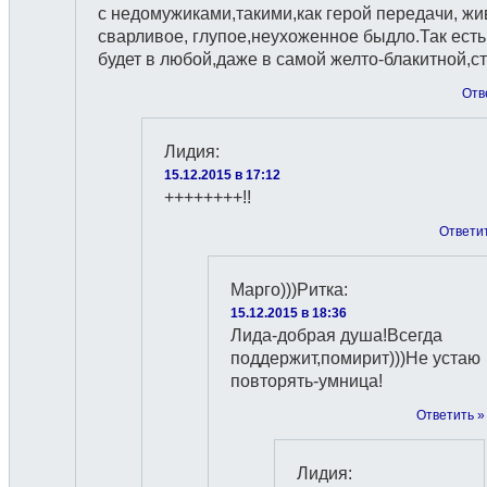
с недомужиками,такими,как герой передачи, жи
сварливое, глупое,неухоженное быдло.Так есть
будет в любой,даже в самой желто-блакитной,с
Отв
Лидия
:
15.12.2015 в 17:12
++++++++!!
Ответи
Марго)))Ритка
:
15.12.2015 в 18:36
Лида-добрая душа!Всегда
поддержит,помирит)))Не устаю
повторять-умница!
Ответить »
Лидия
: