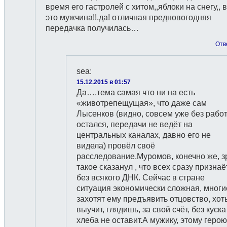
время его гастролей с хитом,,яблоки на снегу,, 
это мужчина!!.да! отличная предновогодняя
передачка получилась…
Отв
sea
:
15.12.2015 в 01:57
Да….тема самая что ни на есть
«животрепещущая», что даже сам
Лысенков (видно, совсем уже без рабо
остался, передачи не ведёт на
центральных каналах, давно его не
видела) провёл своё
расследование.Муромов, конечно же, з
такое сказанул , что всех сразу признаёт
без всякого ДНК. Сейчас в стране
ситуация экономически сложная, многи
захотят ему предъявить отцовство, хот
выучит, глядишь, за свой счёт, без куска
хлеба не оставит.А мужику, этому герою