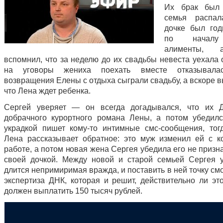
Их брак был 
семья распал
дочке был год
по началу
алименты, 
вспомнил, что за неделю до их свадьбы невеста уехала 
на уговоры жениха поехать вместе отказывала
возвращения Елены с отдыха сыграли свадьбу, а вскоре 
что Лена ждет ребенка.
Сергей уверяет — он всегда догадывался, что их 
добрачного курортного романа Лены, а потом убеди
украдкой пишет кому-то интимные смс-сообщения, тог
Лена рассказывает обратное: это муж изменил ей с к
работе, а потом новая жена Сергея убедила его не приз
своей дочкой. Между новой и старой семьей Сергея 
длится непримиримая вражда, и поставить в ней точку см
экспертиза ДНК, которая и решит, действительно ли эт
должен выплатить 150 тысяч рублей.