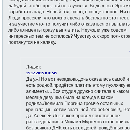
лабудой, чтобы простой не случился. Ведь » экспЭртам
заработать надо, Новый год скоро, в конце концов. Ни о
Люди просекли, что можно сделать бесплатно этот тест.
и за участие что- то получит:либо отказаться от выплаты
либо алименты сразу выплатить. Неужели уже совсем
интересных тем не осталось? Чувствую, скоро пол- стр
подтянутся на халяву.
Лидия
:
15.12.2015 в 01:45
Да уж! Но вот незадача-дочь оказалась самой ч
есть родной,придётся платить этому пухлячку е
алименты…Вся студия дружно считала,в каком
месяце девушка была на юге,да в каком
родила.Людмила Поргина громче остальных
кричала,,мы хотим знать-чей это ребёнок!!!!,, Во
да! Алексей Лысенков провёл собственное
расследование,а Михаил Муромов готов призн
без всякого ДНК хоть всех детей, рождённых во