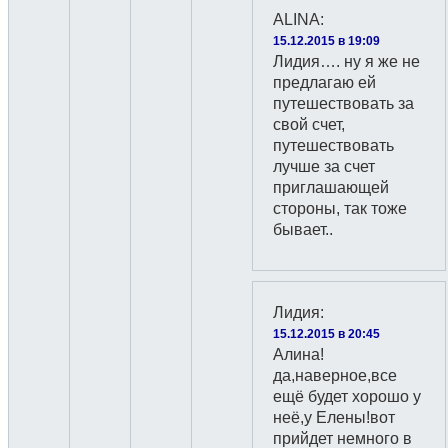
ALINA
:
15.12.2015 в 19:09
Лидия…. ну я же не
предлагаю ей
путешествовать за
свой счет,
путешествовать
лучше за счет
приглашающей
стороны, так тоже
бывает..
Лидия
:
15.12.2015 в 20:45
Алина!
да,наверное,все
ещё будет хорошо у
неё,у Елены!вот
прийдет немного в