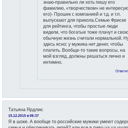
знаю-правильно ли хоть пишу его
фамилию, «творчеством» не интересу
его)- Прошек с компанией и т.д. и т.п.
выпускают для прикола.Семью Фриске
для рейтинга, чтобы простые люди
видели, что богатые тоже плачут и сво
обычную жизнь считали нормальной. Н
здесь ясно: у мужика нет денег, чтобы
платить. Вообще-то такие вопросы, на
мой взгляд, должны решаться лично и
интимно.
Ответи
Татьяна Ярдлик
:
15.12.2015 в 06:37
Я в шоке. А вообще то российские мужики умеют содер
семьи и обеспечивать детей? или все в пиво ца ца ушл