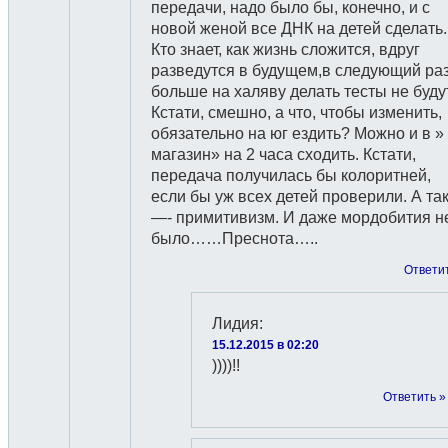
передачи, надо было бы, конечно, и с
новой женой все ДНК на детей сделать.
Кто знает, как жизнь сложится, вдруг
разведутся в будущем,в следующий ра
больше на халяву делать тесты не будут
Кстати, смешно, а что, чтобы изменить,
обязательно на юг ездить? Можно и в »
магазин» на 2 часа сходить. Кстати,
передача получилась бы колоритней,
если бы уж всех детей проверили. А та
—- примитивизм. И даже мордобития н
было……Преснота…..
Ответи
Лидия
:
15.12.2015 в 02:20
))))!!
Ответить »