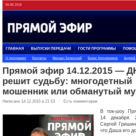
06.08.2026
ГЛАВНАЯ
ВЫПУСКИ ПЕРЕДАЧИ
ГОСТИ ПРОГРАММЫ
ПОМО
О программе
Контакты
Михаил Зеленский
Борис Корчевников
Андрей
Прямой эфир 14.12.2015 — Д
решит судьбу: многодетный
мошенник или обманутый м
Написано 14.12.2015 в 21:53 · Есть комментарии
В ток-шоу Пр
14 декабря 
Сергей Гришин,
что Даша его до