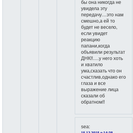
бы она никогда не
увидела эту
передачу…это нам
смешно,а ей то
будет не весело,
если увидет
реакцию
папани,когда
объявили результат
ДНК!!….у него хоть
и хватило
ума,сказать что он
счастлив,однако его
глаза и все
выражение лица
сказали об
обратном!!
sea
:
15.12.2015 в 14:38