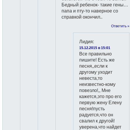
Бедный ребенок- такие гены…
папа и пту-то наверное со
справкой окончил..
Ответить »
Лидия
:
15.12.2015 в 15:01
Все правильно
пишите! Есть же
песня,,если к
другому уходит
невеста,то
неизвестно-кому
повезло!,, Мне
кажется,это про его
первую жену Елену
песня!пусть
радуется,что он
свалил к другой!
уверена,что найдет