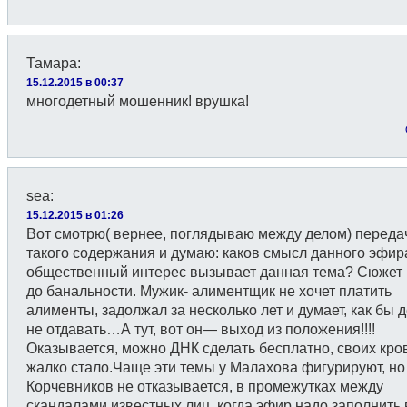
Тамара
:
15.12.2015 в 00:37
многодетный мошенник! врушка!
sea
:
15.12.2015 в 01:26
Вот смотрю( вернее, поглядываю между делом) переда
такого содержания и думаю: каков смысл данного эфира
общественный интерес вызывает данная тема? Сюжет 
до банальности. Мужик- алиментщик не хочет платить
алименты, задолжал за несколько лет и думает, как бы 
не отдавать…А тут, вот он— выход из положения!!!!
Оказывается, можно ДНК сделать бесплатно, своих кр
жалко стало.Чаще эти темы у Малахова фигурируют, но 
Корчевников не отказывается, в промежутках между
скандалами известных лиц, когда эфир надо заполнить 