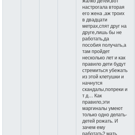
жалко детей,вот
настрогала вторая
его жена ,аж троих
в двадцати
метрах,спят друг на
друге,лишь бы не
работать,да
пособия получать,а
там пройдет
несколько лет и как
правило дети будут
стремиться убежать
из этой клетушки и
начнутся
скандалы,попреки и
т д… Как
правило,эти
маргиналы умеют
только одно делать-
детей рожать. И
зачем ему
работать? мать