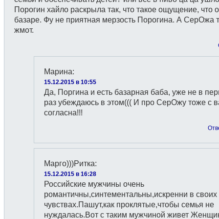
Порогин хайло раскрыла так, что такое ощущение, что 
базаре. Фу не приятная мерзость Порогина. А СерОжа 
жмот.
Марина
:
15.12.2015 в 10:55
Да, Поргина и есть базарная баба, уже не в пе
раз убеждаюсь в этом((( И про СерОжу тоже с 
согласна!!!
Отв
Марго)))Ритка
:
15.12.2015 в 16:28
Российские мужчины очень
романтичны,синтементальны,искренни в своих
чувствах.Пашут,как проклятые,чтобы семья не
нуждалась.Вот с таким мужчиной живет Женщи