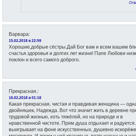
Отв
Варвара
:
15.02.2018 в 22:59
Хорошие,добрые сёстры.Дай Бог вам и всем вашим бл
счастья.здоровья и долгих лет жизни! Папе Любови низ
поклон и всего самого доброго.
Прекрасная.
:
16.02.2018 в 01:18
Какая прекрасная, чистая и правдивая женщина — одна
двойняшек, Надежда. Вот что значит жить в деревне пр
трудовой жизнью, хоть тяжёлой, но на природе и в
нравственной чистоте. Прям душа отдыхает и радуется.
выигрывает на фоне искусственных, душевно искорёж
москвичек. И дочки у неё красивые, возвышенные и на