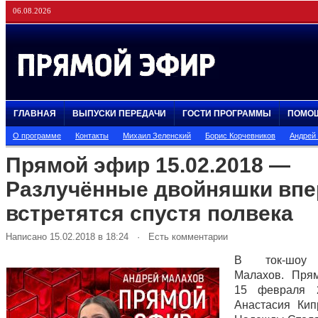
06.08.2026
ГЛАВНАЯ
ВЫПУСКИ ПЕРЕДАЧИ
ГОСТИ ПРОГРАММЫ
ПОМО
О программе
Контакты
Михаил Зеленский
Борис Корчевников
Андрей
Прямой эфир 15.02.2018 —
Разлучённые двойняшки вп
встретятся спустя полвека
Написано 15.02.2018 в 18:24 · Есть комментарии
В ток-шоу 
Малахов. Пря
15 февраля 
Анастасия Кип