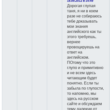
18.09.2012 в 14:49
Дорогая глупая
таня, я ни в коем
разе не собираюсь
тебе доказывать
мои знания
английского как ты
этого требуешь,
вернее
провоцируешь на
ответ на
английском.
ПОтому что это
глупо и примитивно
и не всем здесь
читающим будет
понятно. Если ты
забыла по глупости,
то напомню, мы
здесь на русском
сайте и обсуждаем
тему далекую от