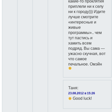
какие-то проклятия
приплели ни к селу
ни к городу))) Идите
лучше смотрите
«интересные и
живые
программы».. чем
тут пастись и
хамить всем
подряд. Вы сама —
ужасно скучная, вот
что самое
печальное. Омэйн
Таня
:
23.08.2012 в 15:26
Good luck!