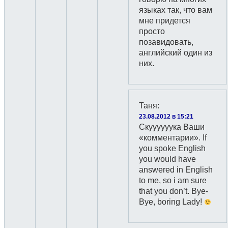
языках так, что вам
мне придется
просто
позавидовать,
английский один из
них.
Таня
:
23.08.2012 в 15:21
Скуууууука Ваши
«комментарии». If
you spoke English
you would have
answered in English
to me, so i am sure
that you don’t. Bye-
Bye, boring Lady!