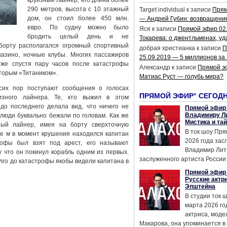
круизный лайнер, его длина более
290 метров, высота с 10 этажный
Target individual
к записи
Прям
дом, он стоил более 450 млн.
— Андрей Губин: возвращени
евро. По судну можно было
Яся
к записи
Прямой эфир 02
бродить целый день и не
Токарева: о джентльменах, уд
 борту располагался огромный спортивный
добрая христианка
к записи
П
 казино, ночные клубы. Многих пассажиров
25.09.2019 — 5 миллионов за
Уже спустя пару часов после катастрофы
Александр
к записи
Прямой э
вторым «Титаником».
Матиас Руст — голубь мира?
сих пор поступают сообщения о голосах
ПРЯМОЙ ЭФИР° СЕГОД
изного лайнера. Те, кто выжил в этом
до последнего делала вид, что ничего не
Прямой эфир 
Владимиру Ли
 люди буквально бежали по головам. Как же
Мистика и та
нный лайнер, имея на борту сверхточную
В ток шоу Пря
де м в момент крушения находился капитан
2026 года за
рофы был взят под арест, его называют
Владимир Лит
 что он покинул корабль одним из первых.
заслуженного артиста России 
лго до катастрофы якобы видели капитана в
Прямой эфир 
Русские актр
Эпштейна
В студии ток 
марта 2026 го
актриса, мод
Макарова, она упоминается в .