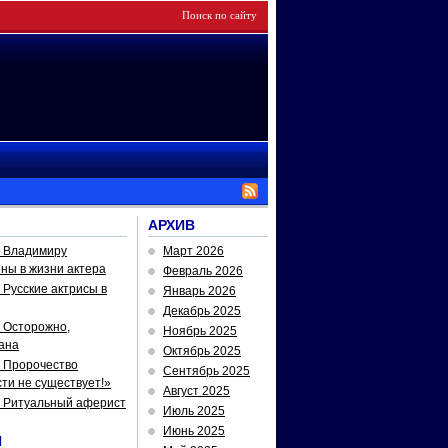
АРХИВ
— Владимиру
Март 2026
йны в жизни актера
Февраль 2026
Русские актрисы в
Январь 2026
Декабрь 2025
 Осторожно,
Ноябрь 2025
ана
Октябрь 2025
 Пророчество
Сентябрь 2025
ти не существует!»
Август 2025
— Ритуальный аферист
Июль 2025
Июнь 2025
И