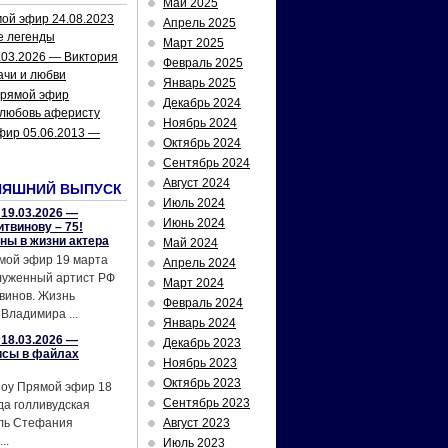
Май 2025
ой эфир 24.08.2023
Апрель 2025
е легенды
Март 2025
.03.2026 — Виктория
Февраль 2025
ачи и любви
Январь 2025
рямой эфир
Декабрь 2024
 любовь аферисту
Ноябрь 2024
фир 05.06.2013 —
Октябрь 2024
Сентябрь 2024
Август 2024
НЯШНИЙ ВЫПУСК
Июль 2024
19.03.2026 —
Июнь 2024
твинову – 75!
йны в жизни актера
Май 2024
мой эфир 19 марта
Апрель 2024
служенный артист РФ
Март 2024
винов. Жизнь
Февраль 2024
Владимира ...
Январь 2024
18.03.2026 —
Декабрь 2023
исы в файлах
Ноябрь 2023
Октябрь 2023
шоу Прямой эфир 18
Сентябрь 2023
да голливудская
ель Стефания
Август 2023
..
Июль 2023