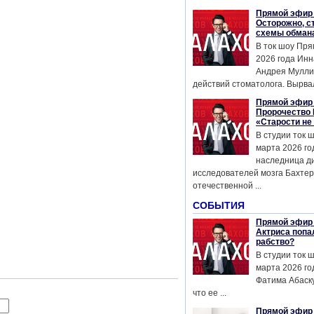
Прямой эфир 
Осторожно, с
схемы обман
В ток шоу Пря
2026 года Инн
Андрея Мулли
действий стоматолога. Вырвал
Прямой эфир 
Пророчество 
«Старости не
В студии ток 
марта 2026 го
наследница д
исследователей мозга Бахтер
отечественной ...
СОБЫТИЯ
Прямой эфир 
Актриса попа
рабство?
В студии ток 
марта 2026 го
Фатима Абаску
что ее ...
Прямой эфир 