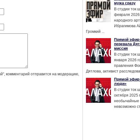
мужа сразу
В студии ток 
февраля 2026
народного ар
Ибрагимова А
Громкий ...
Прямой эфир 
перевала Дят
миссия
В студии ток 
января 2026 г
правления Фо
Дятлова, активист расследован
й", комментарий отправится на модерацию,
Прямой эфир 
люди»
В студии ток 
октября 2025 
необычайные 
невозможно сте