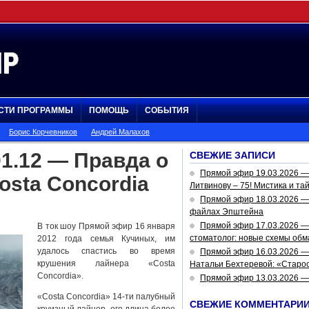
СТИ ПРОГРАММЫ
ПОМОЩЬ
СОБЫТИЯ
Борис Корчевников
Андрей Малахов
1.12 — Правда о
СВЕЖИЕ ЗАПИСИ
Прямой эфир 19.03.2026 
osta Concordia
Литвинову – 75! Мистика и та
Прямой эфир 18.03.2026 — 
файлах Эпштейна
Прямой эфир 17.03.2026 —
В ток шоу Прямой эфир 16 января
стоматолог: новые схемы обм
2012 года семья Кучиных, им
удалось спастись во время
Прямой эфир 16.03.2026 —
крушения лайнера «Costa
Натальи Бехтеревой: «Старос
Concordia».
Прямой эфир 13.03.2026 
«Costa Concordia» 14-ти палубный
СВЕЖИЕ КОММЕНТАРИ