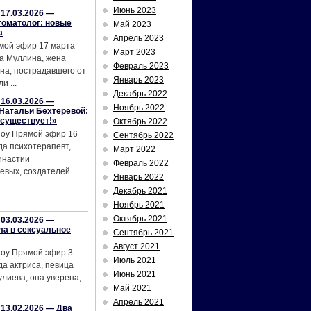
Июнь 2023
17.03.2026 —
томатолог: новые
Май 2023
а
Апрель 2023
мой эфир 17 марта
Март 2023
а Муллина, жена
Февраль 2023
на, пострадавшего от
Январь 2023
и ...
Декабрь 2022
16.03.2026 —
Ноябрь 2022
Натальи Бехтеревой:
 существует!»
Октябрь 2022
шоу Прямой эфир 16
Сентябрь 2022
да психотерапевт,
Март 2022
инастии
Февраль 2022
евых, создателей
Январь 2022
Декабрь 2021
Ноябрь 2021
Октябрь 2021
03.03.2026 —
ла в сексуальное
Сентябрь 2021
Август 2021
шоу Прямой эфир 3
Июль 2021
да актриса, певица
Июнь 2021
лиева, она уверена,
Май 2021
Апрель 2021
13.02.2026 — Два