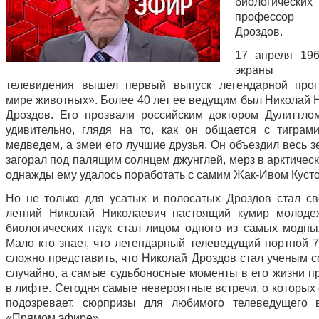
биологическ
профессор 
Дроздов.
17 апреля 19
экраны сов
телевидения вышел первый выпуск легендарной про
мире животных». Более 40 лет ее ведущим был Николай 
Дроздов. Его прозвали российским доктором Дулиттло
удивительно, глядя на то, как он общается с тиграми
медведем, а змеи его лучшие друзья. Он объездил весь 
загорал под палящим солнцем джунглей, мерз в арктическ
однажды ему удалось поработать с самим Жак-Ивом Кусто
Но не только для усатых и полосатых Дроздов стал с
летний Николай Николаевич настоящий кумир молоде
биологических наук стал лицом одного из самых модны
Мало кто знает, что легендарный телеведущий портной 7
сложно представить, что Николай Дроздов стал ученым 
случайно, а самые судьбоносные моменты в его жизни п
в лифте. Сегодня самые невероятные встречи, о которых
подозревает, сюрпризы для любимого телеведущего 
«Прямом эфире».