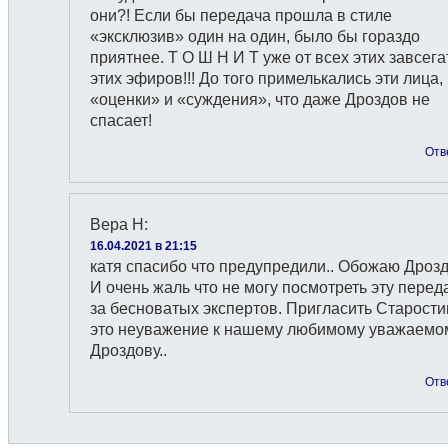
они?! Если бы передача прошла в стиле
«эксклюзив» один на один, было бы гораздо
приятнее. Т О Ш Н И Т уже от всех этих завсег
этих эфиров!!! До того примелькались эти лица,
«оценки» и «суждения», что даже Дроздов не
спасает!
Отв
Вера Н
:
16.04.2021 в 21:15
катя спасибо что предупредили.. Обожаю Дрозд
И очень жаль что не могу посмотреть эту перед
за бесноватых экспертов. Пригласить Старости
это неуважение к нашему любимому уважаемо
Дроздову..
Отв