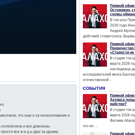
Прямой эфир 
Осторожно, с
схемы обман
В ток шоу Пря
2026 года Инн
Андрея Мулли
действий стоматолога. Вырвал
Прямой эфир 
Пророчество 
«Старости не
В студии ток 
марта 2026 го
наследница д
исследователей мозга Бахтер
отечественной ...
СОБЫТИЯ
Прямой эфир 
Актриса попа
рабство?
го.
В студии ток 
.
марта 2026 го
 умолчали, что еще и за изнасилование и
Фатима Абаску
что ее ...
а полебезила и все довольны.
просто все ж и д ы друг за дружку.
Прямой эфир 