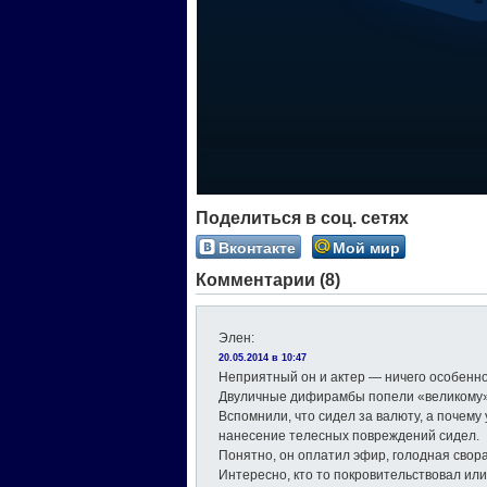
Поделиться в соц. сетях
Вконтакте
Мой мир
Комментарии (8)
Элен
:
20.05.2014 в 10:47
Неприятный он и актер — ничего особенно
Двуличные дифирамбы попели «великому»
Вспомнили, что сидел за валюту, а почему
нанесение телесных повреждений сидел.
Понятно, он оплатил эфир, голодная свор
Интересно, кто то покровительствовал или 