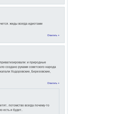
чется. жиды всегда идиотами
Ответить »
 приватизировали: и природные
ыло создано руками советского народа
схапали Ходоровские, Березовские,
Ответить »
ветят.. потомство всегда почему-то
о есть и будет..