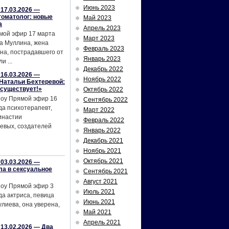
Июнь 2023
17.03.2026 —
томатолог: новые
Май 2023
а
Апрель 2023
мой эфир 17 марта
Март 2023
а Муллина, жена
Февраль 2023
на, пострадавшего от
Январь 2023
и ...
Декабрь 2022
16.03.2026 —
Ноябрь 2022
Натальи Бехтеревой:
 существует!»
Октябрь 2022
шоу Прямой эфир 16
Сентябрь 2022
да психотерапевт,
Март 2022
инастии
Февраль 2022
евых, создателей
Январь 2022
Декабрь 2021
Ноябрь 2021
Октябрь 2021
03.03.2026 —
ла в сексуальное
Сентябрь 2021
Август 2021
шоу Прямой эфир 3
Июль 2021
да актриса, певица
Июнь 2021
лиева, она уверена,
Май 2021
Апрель 2021
13.02.2026 — Два