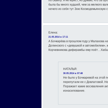
по скайпу: я не юрист, но думаю, что за о
была бы много худшей, чем за мелкого вал
нечего из себя тут Зою Космодемьянскую с
Елена
:
21.05.2014 в 17:11
А Бочкарёва в прошлом году у Малахова 
Долинского с «девушкой и автомобилем», к
Корчевникова дифирамбы ему поёт…Хабал
НАТАЛЬЯ
:
30.05.2014 в 07:48
Не было у Бочкаревой на этой 
перепутали ее с Довлатовой. Н
Поражает какие восхваления акт
изнасилование.