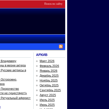
АРХИВ
— Владимиру
Март 2026
йны в жизни актера
Февраль 2026
Русские актрисы в
Январь 2026
Декабрь 2025
 Осторожно,
Ноябрь 2025
ана
Октябрь 2025
 Пророчество
Сентябрь 2025
ти не существует!»
Август 2025
— Ритуальный аферист
Июль 2025
Июнь 2025
И