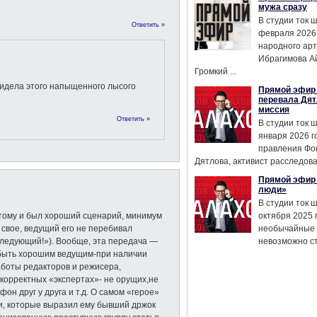
мужа сразу
В студии ток 
Ответить »
февраля 2026
народного ар
Ибрагимова А
Громкий ...
видела этого напыщенного лысого
Прямой эфир 
перевала Дят
миссия
Ответить »
В студии ток 
января 2026 г
правления Фо
Дятлова, активист расследован
Прямой эфир 
люди»
В студии ток 
этому и был хороший сценарий, минимум
октября 2025 
свое, ведущий его не перебивал
необычайные 
«следующий!»). Вообще, эта передача —
невозможно сте
 быть хорошим ведущим-при наличии
боты редакторов и режисера,
корректных «экспертах»- не орущих,не
н друг у друга и т.д. О самом «герое»
ти, которые выразил ему бывший држок