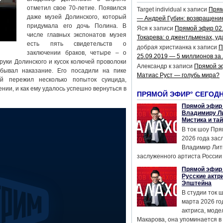
отметил свое 70-летие. Появился
Target individual
к записи
Прям
даже музей Долинского, который
— Андрей Губин: возвращени
придумала его дочь Полина. В
Яся
к записи
Прямой эфир 02
числе главных экспонатов музея
Токарева: о джентльменах, уд
есть пять свидетельств о
добрая христианка
к записи
П
заключении браков, четыре – о
25.09.2019 — 5 миллионов за
уки Долинского и кусок колючей проволоки
Александр
к записи
Прямой э
тбывал наказание. Его посадили на пике
Матиас Руст — голубь мира?
ий пережил несколько попыток суицида,
ии, и как ему удалось успешно вернуться в
ПРЯМОЙ ЭФИР° СЕГОД
Прямой эфир 
Владимиру Ли
Мистика и та
В ток шоу Пря
2026 года за
Владимир Лит
заслуженного артиста России 
Прямой эфир 
Русские актр
Эпштейна
В студии ток 
марта 2026 го
актриса, мод
Макарова, она упоминается в .