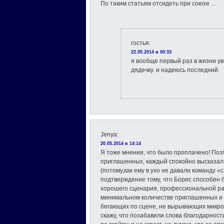
По таким статьям отсидеть при союзе …
гостья
:
22.05.2014 в 00:33
я вообще первый раз в жизни у
дядечку. и надеюсь последний.
Jenya
:
20.05.2014 в 14:14
Я тоже мнения, что было проплачено! По
приглашенных, каждый спокойно высказал 
(потому,как ему в ухо не давали команду 
подтверждение тому, что Борис способен
хорошего сценария, профессиональной ра
минимальном количестве приглашенных и 
бегающих по сцене, не вырывающих микрофо
скажу, что позабавили слова благодарнос