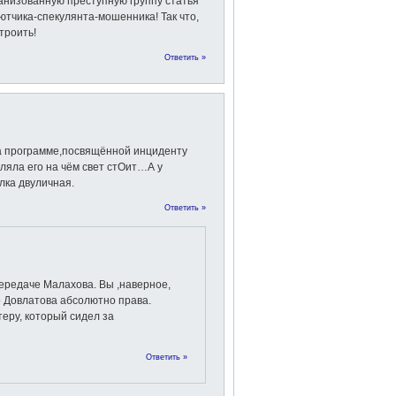
рганизованную преступную группу статья
ютчика-спекулянта-мошенника! Так что,
троить!
Ответить »
на программе,посвящённой инциденту
ляла его на чём свет стОит…А у
ка двуличная.
Ответить »
передаче Малахова. Вы ,наверное,
о Довлатова абсолютно права.
еру, который сидел за
Ответить »