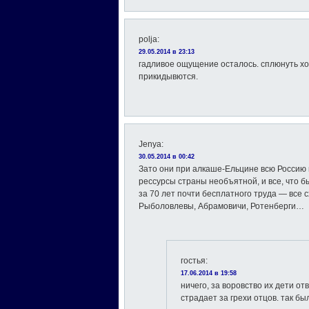
polja
:
29.05.2014 в 23:13
гадливое ощущение осталось. сплюнуть хо
прикидывются.
Jenya
:
30.05.2014 в 00:42
Зато они при алкаше-Ельцине всю Россию
рессурсы страны необъятной, и все, что б
за 70 лет почти бесплатного труда — все 
Рыболовлевы, Абрамовичи, Ротенберги…
гостья
:
17.06.2014 в 19:58
ничего, за воровство их дети от
страдает за грехи отцов. так был