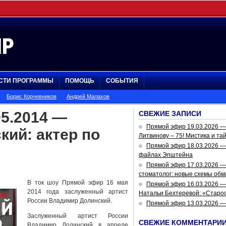
СТИ ПРОГРАММЫ
ПОМОЩЬ
СОБЫТИЯ
Борис Корчевников
Андрей Малахов
5.2014 —
СВЕЖИЕ ЗАПИСИ
Прямой эфир 19.03.2026 
ий: актер по
Литвинову – 75! Мистика и та
Прямой эфир 18.03.2026 — 
файлах Эпштейна
Прямой эфир 17.03.2026 —
стоматолог: новые схемы обм
В ток шоу Прямой эфир 16 мая
Прямой эфир 16.03.2026 —
2014 года заслуженный артист
Натальи Бехтеревой: «Старос
России Владимир Долинский.
Прямой эфир 13.03.2026 
Заслуженный артист России
СВЕЖИЕ КОММЕНТАРИ
Владимир Долинский в апреле