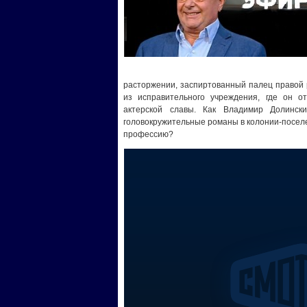
расторжении, заспиртованный палец правой р
из исправительного учреждения, где он о
актерской славы. Как Владимир Долинск
головокружительные романы в колонии-поселен
профессию?