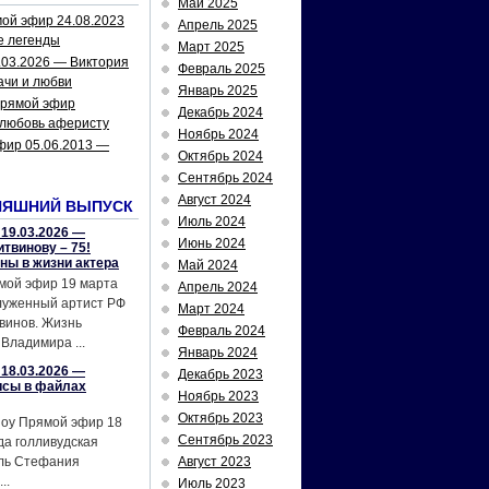
Май 2025
ой эфир 24.08.2023
Апрель 2025
е легенды
Март 2025
.03.2026 — Виктория
Февраль 2025
ачи и любви
Январь 2025
рямой эфир
Декабрь 2024
 любовь аферисту
Ноябрь 2024
фир 05.06.2013 —
Октябрь 2024
Сентябрь 2024
Август 2024
НЯШНИЙ ВЫПУСК
Июль 2024
19.03.2026 —
Июнь 2024
твинову – 75!
йны в жизни актера
Май 2024
мой эфир 19 марта
Апрель 2024
служенный артист РФ
Март 2024
винов. Жизнь
Февраль 2024
Владимира ...
Январь 2024
18.03.2026 —
Декабрь 2023
исы в файлах
Ноябрь 2023
Октябрь 2023
шоу Прямой эфир 18
Сентябрь 2023
да голливудская
ель Стефания
Август 2023
..
Июль 2023