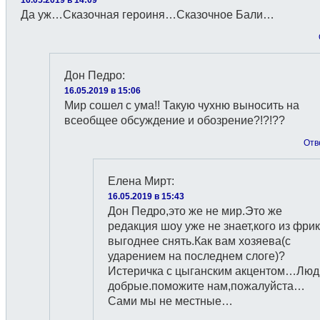
Да уж…Сказочная героиня…Сказочное Бали…
Дон Педро
:
16.05.2019 в 15:06
Мир сошел с ума!! Такую чухню выносить на
всеобщее обсуждение и обозрение?!?!??
Отв
Елена Мирт
:
16.05.2019 в 15:43
Дон Педро,это же не мир.Это же
редакция шоу уже не знает,кого из фри
выгоднее снять.Как вам хозяева(с
ударением на последнем слоге)?
Истеричка с цыганским акцентом…Люд
добрые.поможите нам,пожалуйста…
Сами мы не местные…