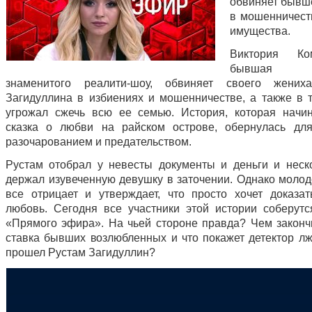
обвиняет бывш
в мошенничест
имущества.
Виктория Ком
бывшая уч
знаменитого реалити-шоу, обвиняет своего жених
Загидуллина в избиениях и мошенничестве, а также в т
угрожал сжечь всю ее семью. История, которая начин
сказка о любви на райском острове, обернулась дл
разочарованием и предательством.
Рустам отобрал у невесты документы и деньги и неск
держал изувеченную девушку в заточении. Однако молод
все отрицает и утверждает, что просто хочет доказа
любовь. Сегодня все участники этой истории соберутс
«Прямого эфира». На чьей стороне правда? Чем законч
ставка бывших возлюбленных и что покажет детектор лж
прошел Рустам Загидуллин?