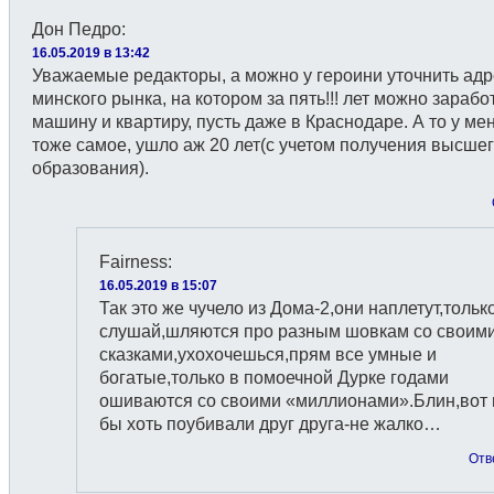
Дон Педро
:
16.05.2019 в 13:42
Уважаемые редакторы, а можно у героини уточнить адр
минского рынка, на котором за пять!!! лет можно зарабо
машину и квартиру, пусть даже в Краснодаре. А то у мен
тоже самое, ушло аж 20 лет(с учетом получения высше
образования).
Fairness
:
16.05.2019 в 15:07
Так это же чучело из Дома-2,они наплетут,тольк
слушай,шляются про разным шовкам со своим
сказками,ухохочешься,прям все умные и
богатые,только в помоечной Дурке годами
ошиваются со своими «миллионами».Блин,вот 
бы хоть поубивали друг друга-не жалко…
Отв