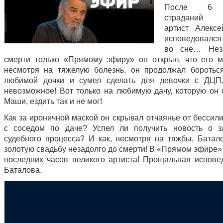
После 6 
страданий 
артист Алекс
исповедовался 
во сне… Нез
смерти только «Прямому эфиру» он открыл, что его му
несмотря на тяжелую болезнь, он продолжал боротьс
любимой дочки и сумел сделать для девочки с ДЦП,
невозможное! Вот только на любимую дачу, которую он 
Маши, ездить так и не мог!
Как за ироничной маской он скрывал отчаянье от бессил
с соседом по даче? Успел ли получить новость о з
судебного процесса? И как, несмотря на тяжбы, Батал
золотую свадьбу незадолго до смерти! В «Прямом эфире»
последних часов великого артиста! Прощальная испове
Баталова.