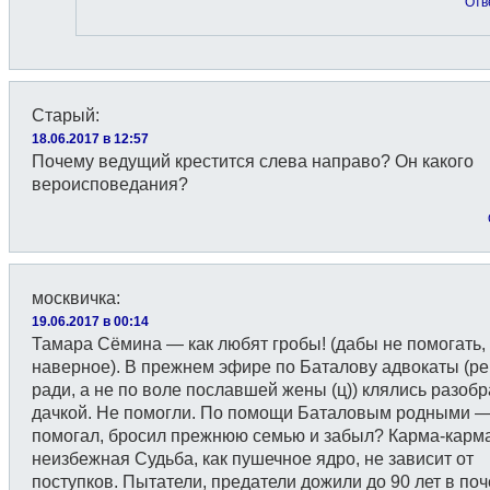
Отв
Старый
:
18.06.2017 в 12:57
Почему ведущий крестится слева направо? Он какого
вероисповедания?
москвичка
:
19.06.2017 в 00:14
Тамара Сёмина — как любят гробы! (дабы не помогать,
наверное). В прежнем эфире по Баталову адвокаты (р
ради, а не по воле пославшей жены (ц)) клялись разобр
дачкой. Не помогли. По помощи Баталовым родными —
помогал, бросил прежнюю семью и забыл? Карма-карм
неизбежная Судьба, как пушечное ядро, не зависит от
поступков. Пытатели, предатели дожили до 90 лет в по