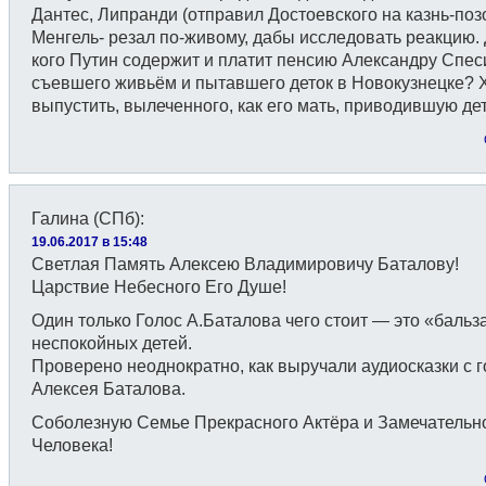
Дантес, Липранди (отправил Достоевского на казнь-позо
Менгель- резал по-живому, дабы исследовать реакцию.
кого Путин содержит и платит пенсию Александру Спес
съевшего живьём и пытавшего деток в Новокузнецке? 
выпустить, вылеченного, как его мать, приводившую де
Галина (СПб)
:
19.06.2017 в 15:48
Светлая Память Алексею Владимировичу Баталову!
Царствие Небесного Его Душе!
Один только Голос А.Баталова чего стоит — это «бальз
неспокойных детей.
Проверено неоднократно, как выручали аудиосказки с 
Алексея Баталова.
Соболезную Семье Прекрасного Актёра и Замечательн
Человека!