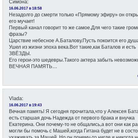
Симона
:
16.06.2017 в 18:58
Незадолго до смерти только «Прямому эфиру» он откры
его мучает!
Первый канал говорит то же самое.Для чего такие гром
фразы?
Царствие небесное А.Баталову.Пусть покоится его ду
Ушел из жизни эпоха века.Вот такие,как Баталов и есть
ЗВЁЗДЫ.
Его герои-это шедевры.Такого актера забыть невозмож
ВЕЧНАЯ ПАМЯТЬ…
Vlada
:
16.06.2017 в 19:43
Вечная память! Я сегодня прочитала,что у Алексея Бат
есть старшая дочь Надежда от первого брака и внучка
Екатерина. Они почему-то не общались,а вот они как ра
могли бы помочь с Машей,когда Гитана будет не в сост
ухаживать за Машей. Но он почему-то нигде и никогда н