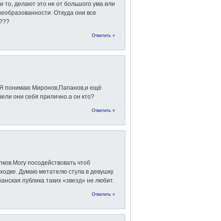
и то, делают это не от большого ума или
необразованности. Откуда они все
???
Ответить »
? Я понимаю Миронов,Папанов,и ещё
вели они себя прилично.а он кто?
Ответить »
упков.Могу посодействовать чтоб
ходке. Думаю метателю стула в девушку
анская публика таких «звезд» не любит.
Ответить »