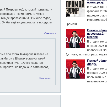
мужа сразу
В студии ток 
ерий Петровичев), который призывал к
февраля 2026
то позволяет себе громить чужое
народного ар
 в виде провокации?! Обычное **дло,
Ибрагимова А
х. Он бы ещё в супермаркете продукты
Громкий ...
Прямой эфир 
перевала Дят
Ответить »
миссия
В студии ток 
января 2026 г
правления Фо
рые про этого Тактарова и вовсе не
Дятлова, активист расследован
ть бы он в Штатах устроил такой
Прямой эфир 
 безобразничать.А что касается
люди»
воцировать не надо, оно само повод
В студии ток 
октября 2025 
необычайные 
Ответить »
невозможно сте