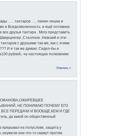
вды ….. тахтаров ….. панин лешка и
тво и Вседозволенность. и ещё потивнее
 все друзья тахтара . Mогу представить
 Шварцнегер ,Сталлоне ,Невский и эти-
тахтаров с друзьями так-же, как с этими
??? И я так же думаю: Сидел-бы и
за100 рублей,- ну настоящие полковники
Ответить »
ТРОФАНОВА,ОЖИРЕВШЕЕ
ЫВАНИЙ, НЕ ПОНИМАЮ ПОЧЕМУ ЕГО
 ВСЕ ПЕРЕДАЧИ И ВООБЩЕ,КЕМ И ГДЕ
ль, да какой он общественный
в прерывал на полуслове, защита у
, неужели они что-то скажут против.