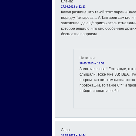
Елена
:
17.09.2013 в 22:13
Какая разница, кто такой этот парень(Вал
порядку Тактарова… А Тактаров сам кто, ч
заведение, да ещё прикрываясь отмазками
которое решило, что оно особеннее други
бесплатно попросил…
Наталия
:
18.09.2013 в 13:53
Золотые слова!! Есть люди, кото
слышали. Тоже мне ЗВЯЗДА. Пус
погром, так нет там кишка тонка
провокации, то такое б*** и про
найдет заявить о себе.
Лара
:
18.09.2013 в 14:44