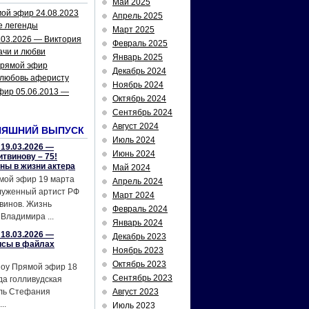
Май 2025
ой эфир 24.08.2023
Апрель 2025
е легенды
Март 2025
.03.2026 — Виктория
Февраль 2025
ачи и любви
Январь 2025
рямой эфир
Декабрь 2024
 любовь аферисту
Ноябрь 2024
фир 05.06.2013 —
Октябрь 2024
Сентябрь 2024
Август 2024
НЯШНИЙ ВЫПУСК
Июль 2024
19.03.2026 —
Июнь 2024
твинову – 75!
йны в жизни актера
Май 2024
мой эфир 19 марта
Апрель 2024
служенный артист РФ
Март 2024
винов. Жизнь
Февраль 2024
Владимира ...
Январь 2024
18.03.2026 —
Декабрь 2023
исы в файлах
Ноябрь 2023
Октябрь 2023
шоу Прямой эфир 18
Сентябрь 2023
да голливудская
ель Стефания
Август 2023
..
Июль 2023