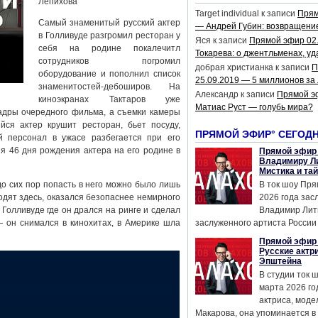
Лепихова
Target individual
к записи
Прям
Самый знаменитый русский актер
— Андрей Губин: возвращени
в Голливуде разгромил ресторан у
Яся
к записи
Прямой эфир 02
себя на родине покалечитл
Токарева: о джентльменах, уд
сотрудников погромил
добрая христианка
к записи
П
оборудование и пополнил список
25.09.2019 — 5 миллионов за
знаменитостей-дебоширов. На
Александр
к записи
Прямой э
киноэкранах Тактаров уже
Матиас Руст — голубь мира?
адры очередного фильма, а съемки камеры
ся актер крушит ресторан, бьет посуду,
ПРЯМОЙ ЭФИР° СЕГОД
й персонал в ужасе разбегается при его
я 46 дня рождения актера на его родине в
Прямой эфир 
Владимиру Ли
Мистика и та
до сих пор попасть в него можно было лишь
В ток шоу Пря
одят здесь, оказался безопаснее немирного
2026 года за
 Голливуде где он дрался на ринге и сделал
Владимир Лит
— он снимался в кинохитах, в Америке шла
заслуженного артиста России 
Прямой эфир 
Русские актр
Эпштейна
В студии ток 
марта 2026 го
актриса, мод
Макарова, она упоминается в .