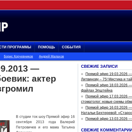
СТИ ПРОГРАММЫ
ПОМОЩЬ
СОБЫТИЯ
Борис Корчевников
Андрей Малахов
9.2013 —
СВЕЖИЕ ЗАПИСИ
Прямой эфир 19.03.2026 
оевик: актер
Литвинову – 75! Мистика и та
Прямой эфир 18.03.2026 — 
згромил
файлах Эпштейна
Прямой эфир 17.03.2026 —
стоматолог: новые схемы обм
Прямой эфир 16.03.2026 —
Натальи Бехтеревой: «Старос
В студии ток шоу Прямой эфир 16
Прямой эфир 13.03.2026 
сентября 2013 года Валерий
Петровичев и его мама Татьяна
СВЕЖИЕ КОММЕНТАРИ