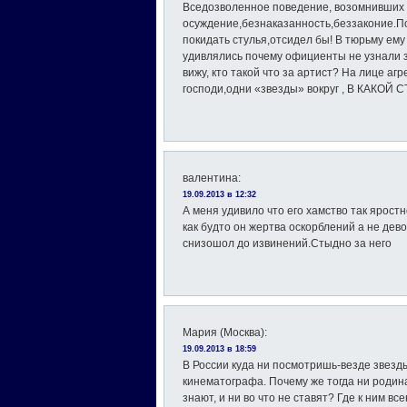
Вседозволенное поведение, возомнивших 
осуждение,безнаказанность,беззаконие.П
покидать стулья,отсидел бы! В тюрьму ему 
удивлялись почему официенты не узнали з
вижу, кто такой что за артист? На лице аг
господи,одни «звезды» вокруг , В КАКОЙ 
валентина
:
19.09.2013 в 12:32
А меня удивило что его хамство так ярос
как будто он жертва оскорблений а не дево
снизошол до извинений.Стыдно за него
Мария (Москва)
:
19.09.2013 в 18:59
В России куда ни посмотришь-везде звезды
кинематографа. Почему же тогда ни родина
знают, и ни во что не ставят? Где к ним 