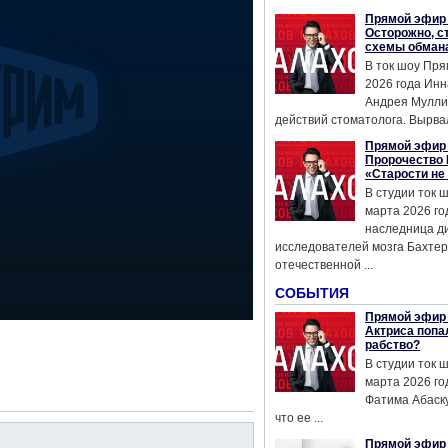
Прямой эфир 
Осторожно, с
схемы обман
В ток шоу Пря
2026 года Инн
Андрея Мулли
действий стоматолога. Вырвал
Прямой эфир 
Пророчество 
«Старости не
В студии ток 
марта 2026 го
наследница д
исследователей мозга Бахтер
отечественной ...
СОБЫТИЯ
Прямой эфир 
Актриса попа
рабство?
В студии ток 
марта 2026 го
Фатима Абаску
что ее ...
Прямой эфир 