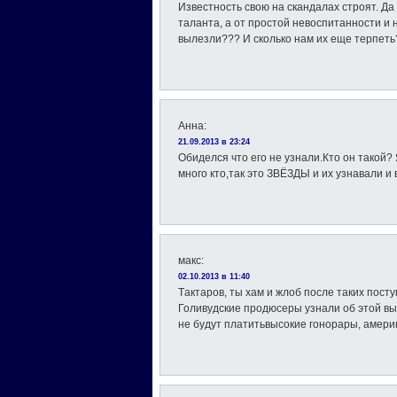
Известность свою на скандалах строят. Да 
таланта, а от простой невоспитанности и 
вылезли??? И сколько нам их еще терпеть
Анна
:
21.09.2013 в 23:24
Обиделся что его не узнали.Кто он такой
много кто,так это ЗВЁЗДЫ и их узнавали и 
макс
:
02.10.2013 в 11:40
Tактаров, ты хам и жлоб после таких пост
Голивудские продюсеры узнали об этой вы
не будут платитьвысокие гонорары, америк