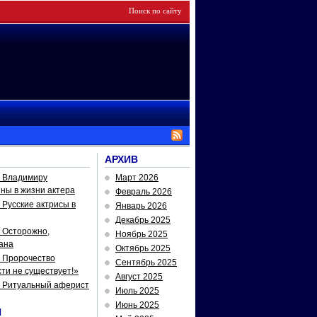
АРХИВ
— Владимиру
Март 2026
йны в жизни актера
Февраль 2026
Русские актрисы в
Январь 2026
Декабрь 2025
 Осторожно,
Ноябрь 2025
ана
Октябрь 2025
 Пророчество
Сентябрь 2025
ти не существует!»
Август 2025
— Ритуальный аферист
Июль 2025
Июнь 2025
И