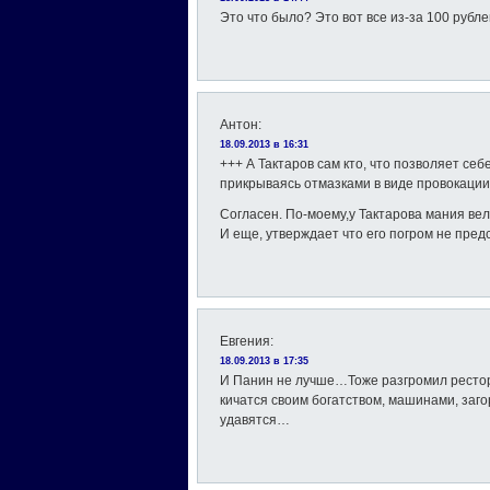
Это что было? Это вот все из-за 100 рубл
Антон
:
18.09.2013 в 16:31
+++ А Тактаров сам кто, что позволяет себ
прикрываясь отмазками в виде провокации
Согласен. По-моему,у Тактарова мания вел
И еще, утверждает что его погром не пре
Евгения
:
18.09.2013 в 17:35
И Панин не лучше…Тоже разгромил рестора
кичатся своим богатством, машинами, заго
удавятся…