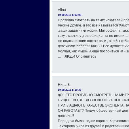
Alina
:
19.09.2013 в 03:09
Противно смотреть на таких искателей пра
многие другие. и это все называется Хамс
,ваши защитники жорин, Митрофан ,а также
такую картину ,три официанта по имени::::
же подвыпившие посетители , вёл бы себя 
девочками ??????? Как Вы Все думаете ??
молчал, как Мышь! A ещё позориться из -!
……ЛЮДИ Опомнитесь
Нина В.
:
19.09.2013 в 10:36
дО ЧЕГО ПРОТИВНО СМОТРЕТЬ НА МИ
СУЩЕСТВО,ВСЕДОЗВОЛЕННЫХ ВЫСКАЗ
ПРИГЛАШАЮТ В КАЧЕСТВЕ ЭКСПЕРТА НА
ОН РАБОТАЕТ? Пишут общественный деяте
деятель!!!
Передача была в одни ворота, Корчевнико
Тахтарова была из друзей и родственников