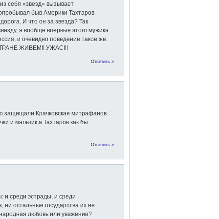
из себя «звезд» вызывает
опробывал быв Америки Тахтаров
дорога. И что он за звезда? Так
везду, я вообще впервые этого мужика
рессия, и очевидно поведение такое же.
СТРАНЕ ЖИВЕМ!! УЖАС!!!
Ответить »
тно защищали Крачковская митрафанов
чки и мальчик,а Тахтаров как бы
Ответить »
: и среди эстрады, и среди
, ни остальные государства их не
всенародная любовь или уважение?