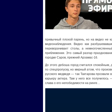
привычный плохой парень, но на видео не к
видеонаблюдения. Видно как разбушевавший
переворачивает столы, а немногочисленны
приближении. Это самый разгар праздновани
городке Саров, прежний Арзамас-16.
До этого дебоша город считался спокойным, 
по спецпропуску, но мирный атом, что произв
русского медведя — так Тактарова прозвали в
карьеру актера. Там у него все получилось 
слава о его непобедимости на ринге…