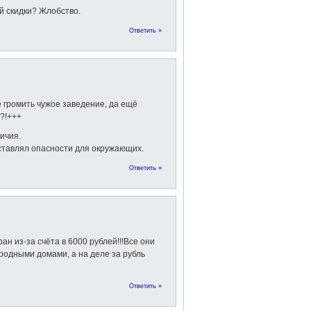
ей скидки? Жлобство.
Ответить »
е громить чужое заведение, да ещё
?!+++
ичия.
дставлял опасности для окружающих.
Ответить »
н из-за счёта в 6000 рублей!!!Все они
родными домами, а на деле за рубль
Ответить »