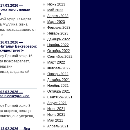
Июнь 2023
17.03.2026 —
томатолог: новые
Май 2023
а
Апрель 2023
мой эфир 17 марта
Март 2023
а Муллина, жена
Февраль 2023
на, пострадавшего от
Январь 2023
и ...
Декабрь 2022
16.03.2026 —
Ноябрь 2022
Натальи Бехтеревой:
 существует!»
Октябрь 2022
шоу Прямой эфир 16
Сентябрь 2022
да психотерапевт,
Март 2022
инастии
Февраль 2022
евых, создателей
Январь 2022
Декабрь 2021
Ноябрь 2021
Октябрь 2021
03.03.2026 —
ла в сексуальное
Сентябрь 2021
Август 2021
шоу Прямой эфир 3
Июль 2021
да актриса, певица
Июнь 2021
лиева, она уверена,
Май 2021
Апрель 2021
13.02.2026 — Два