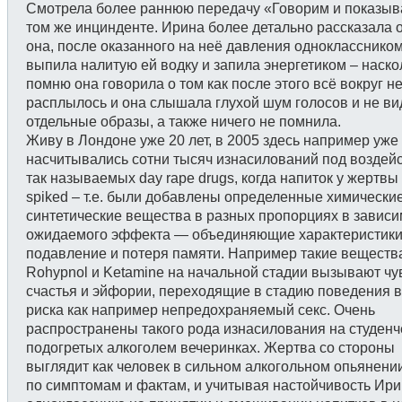
Смотрела более раннюю передачу «Говорим и показыв
том же инцинденте. Ирина более детально рассказала о
она, после оказанного на неё давления одноклассником
выпила налитую ей водку и запила энергетиком – наско
помню она говорила о том как после этого всё вокруг н
расплылось и она слышала глухой шум голосов и не ви
отдельные образы, а также ничего не помнила.
Живу в Лондоне уже 20 лет, в 2005 здесь например уже
насчитывались сотни тысяч изнасилований под воздей
так называемых day rape drugs, когда напиток у жертвы
spiked – т.е. были добавлены определенные химически
синтетические вещества в разных пропорциях в зависи
ожидаемого эффекта — объединяющие характеристик
подавление и потеря памяти. Например такие вещества
Rohypnol и Ketamine на начальной стадии вызывают чу
счастья и эйфории, переходящие в стадию поведения 
риска как например непредохраняемый секс. Очень
распространены такого рода изнасилования на студенч
подогретых алкоголем вечеринках. Жертва со стороны
выглядит как человек в сильном алкогольном опьянени
по симптомам и фактам, и учитывая настойчивость Ир