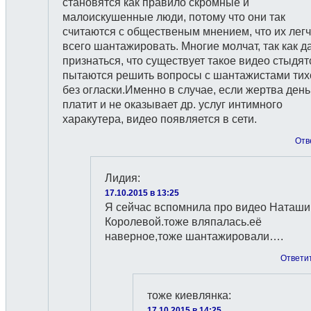
становятся как правило скромные и
малоискушенные люди, потому что они так
считаются с общественым мнением, что их лег
всего шантажировать. Многие молчат, так как д
признаться, что существует такое видео стыдят
пытаются решить вопросы с шантажистами тих
без огласки.Именно в случае, если жертва день
платит и не оказывает др. услуг интимного
харакутера, видео появляется в сети.
Отв
Лидия
:
17.10.2015 в 13:25
Я сейчас вспомнила про видео Наташи
Королевой.тоже вляпалась.её
наверное,тоже шантажировали….
Ответи
тоже киевлянка
:
17.10.2015 в 14:25