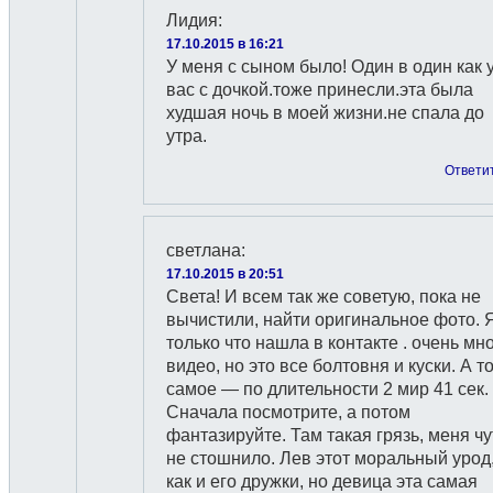
Лидия
:
17.10.2015 в 16:21
У меня с сыном было! Один в один как 
вас с дочкой.тоже принесли.эта была
худшая ночь в моей жизни.не спала до
утра.
Ответи
светлана
:
17.10.2015 в 20:51
Света! И всем так же советую, пока не
вычистили, найти оригинальное фото. 
только что нашла в контакте . очень мн
видео, но это все болтовня и куски. А т
самое — по длительности 2 мир 41 сек.
Сначала посмотрите, а потом
фантазируйте. Там такая грязь, меня чу
не стошнило. Лев этот моральный урод
как и его дружки, но девица эта самая