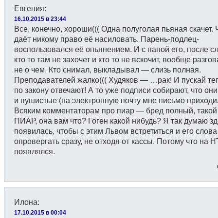
Евгения
:
16.10.2015 в 23:44
Все, конечно, хороши((( Одна полуголая пьяная скачет. 
даёт никому право её насиловать. Парень-подлец-
воспользовался её опьянением. И с папой его, после сл
кто то там не захочет и кто то не вскочит, вообще разго
не о чем. Кто снимал, выкладывал — слизь полная.
Преподавателей жалко((( Худяков — …рак! И пускай те
по закону отвечают! А то уже подписи собирают, что он
и пушистые (на электронную почту мне письмо приходил
Всяким комментаторам про пиар — бред полный, такой
ПИАР, она вам что? Гоген какой нибудь? Я так думаю зд
появилась, чтобы с этим Львом встретиться и его слова
опровергать сразу, не отходя от кассы. Потому что на Н
появлялся.
Илона
:
17.10.2015 в 00:04