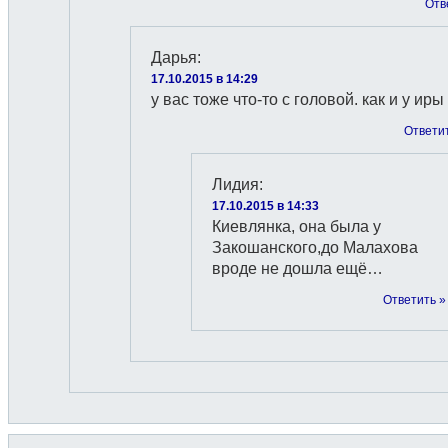
Отв
Дарья
:
17.10.2015 в 14:29
у вас тоже что-то с головой. как и у иры
Ответи
Лидия
:
17.10.2015 в 14:33
Киевлянка, она была у
Закошанского,до Малахова
вроде не дошла ещё…
Ответить »