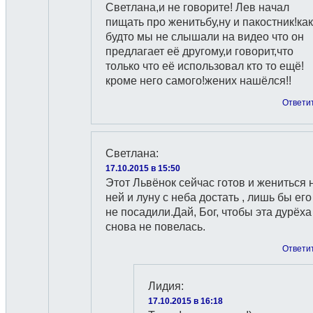
Светлана,и не говорите! Лев начал
пищать про женитьбу,ну и пакостник!как
будто мы не слышали на видео что он
предлагает её другому,и говорит,что
только что её использовал кто то ещё!
кроме него самого!жених нашёлся!!
Ответи
Светлана
:
17.10.2015 в 15:50
Этот Львёнок сейчас готов и жениться 
ней и луну с неба достать , лишь бы его
не посадили.Дай, Бог, чтобы эта дурёха
снова не повелась.
Ответи
Лидия
:
17.10.2015 в 16:18