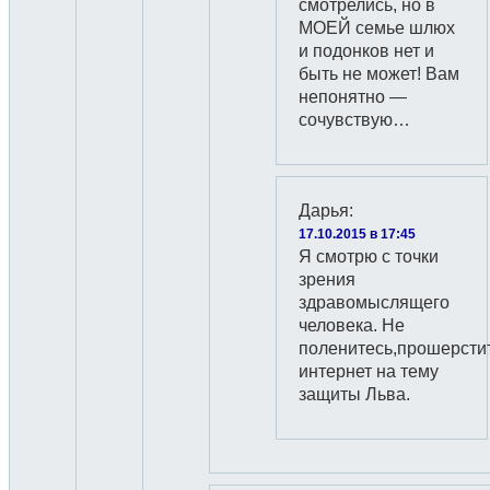
смотрелись, но в
МОЕЙ семье шлюх
и подонков нет и
быть не может! Вам
непонятно —
сочувствую…
Дарья
:
17.10.2015 в 17:45
Я смотрю с точки
зрения
здравомыслящего
человека. Не
поленитесь,прошерсти
интернет на тему
защиты Льва.