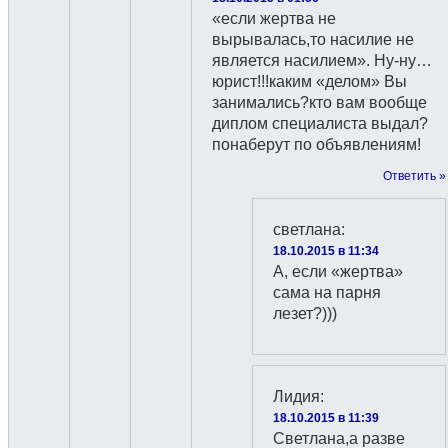
«если жертва не
вырывалась,то насилие не
является насилием». Ну-ну…
юрист!!!каким «делом» Вы
занимались?кто вам вообще
диплом специалиста выдал?
понаберут по объявлениям!
Ответить »
светлана
:
18.10.2015 в 11:34
А, если «жертва»
сама на парня
лезет?)))
Лидия
:
18.10.2015 в 11:39
Светлана,а разве