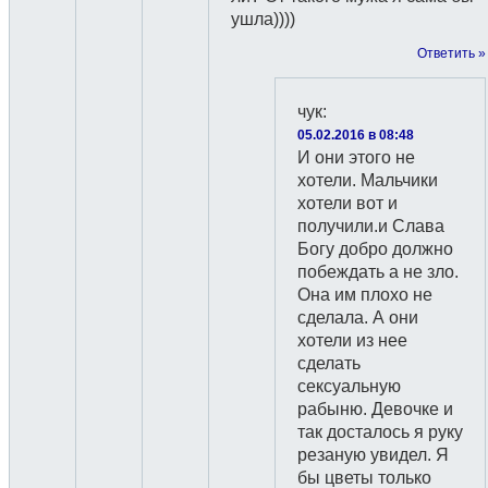
ушла))))
Ответить »
чук
:
05.02.2016 в 08:48
И они этого не
хотели. Мальчики
хотели вот и
получили.и Слава
Богу добро должно
побеждать а не зло.
Она им плохо не
сделала. А они
хотели из нее
сделать
сексуальную
рабыню. Девочке и
так досталось я руку
резаную увидел. Я
бы цветы только