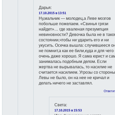
Дарья
:
17.10.2015 в 13:51
Ну,мальчик — молодец,а Леве мозгов
побольше пожелаем. «Свинья грязи
найдет»… где хваленая презумпция
невиновности? Девочка была не в тако
состоянии,чтобы ни ударить его и ни
укусить. Осечка вышла: случившееся о
не помнит,а как ее били,куда и для чего
очень даже хорошо. Я сама юрист и са
занималась подобным делом. Если
жертва не вырывалась, то насилие не
считается насилием. Угрозы со сторон
Левы не было, он на нее не кричал и
делать ничего не заставлял.
Ответи
Света
:
17.10.2015 в 15:53