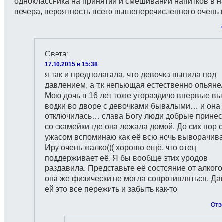
одноклассника на принятии и смешивании напитков в 
вечера, вероятность всего вышеперечисленного очень 
Света
:
17.10.2015 в 15:38
я так и предполагала, что девочка выпила под
давлением, а т.к непьющая естественно опьяне
Мою дочь в 16 лет тоже угораздило впервые в
водки во дворе с девочками бывалыми… и она
отключилась… слава Богу люди добрые принес
со скамейки где она лежала домой. До сих пор 
ужасом вспоминаю как её всю ночь выворачива
Иру очень жалко((( хорошо ещё, что отец
поддерживает её. Я бы вообще этих уродов
раздавила. Представьте её состояние от алког
она же физически не могла сопротивляться. Да
ей это все пережить и забыть как-то
Отв