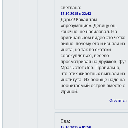
светлана
:
17.10.2015 в 22:43
Дарья! Какая там
«презумпция». Девицу он,
конечно, не насиловал. На
оригинальном видео это чётко
видно, почему его и изъяли из
инета, но так по скотски
совокупляться, весело
просматривая на дружков, фу!
Мразь этот Лев. Правильно,
что этих животных выгнали из
института. Их вообще надо на
необитаемый остров вместе с
Ириной.
Ответить »
Ева
:
18.10.2015 в 01:56