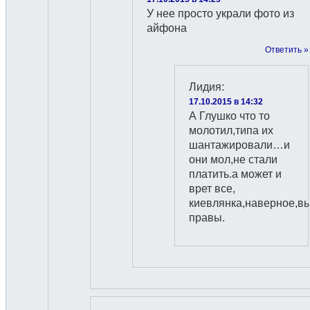
У нее просто украли фото из
айфона
Ответить »
Лидия
:
17.10.2015 в 14:32
А Глушко что то
молотил,типа их
шантажировали…и
они мол,не стали
платить.а может и
врет все,
киевлянка,наверное,в
правы.