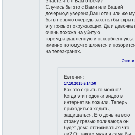
Знаете,что я Вам отвечу?
Случись бы это с Вами или Вашей
дочерью,я уверена,Ваш отец или же м
бы в первую очередь захотел бы скрыт
эту грязь от окружающих. Да и девочка 
очень похожа на убитую
горем,раздавленную и оскорбленную,а
именно потому,что шляется и позоритс
на телеэкранах.
Ответи
Евгения
:
17.10.2015 в 14:50
Как это скрыть то можно?
Когда эти подонки видео в
интернет выложили. Теперь
приходиться ходить,
защищаться. Его дочь на всю
страну грязью поливают,а он
будет дома отсиживаться что
ли? От такого мужа я сама бы