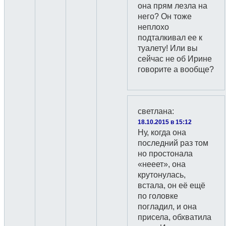
она прям лезла на
него? Он тоже
неплохо
подталкивал ее к
туалету! Или вы
сейчас не об Ирине
говорите а вообще?
светлана
:
18.10.2015 в 15:12
Ну, когда она
последний раз том
но простонала
«нееет», она
крутонулась,
встала, он её ещё
по головке
погладил, и она
присела, обхватила