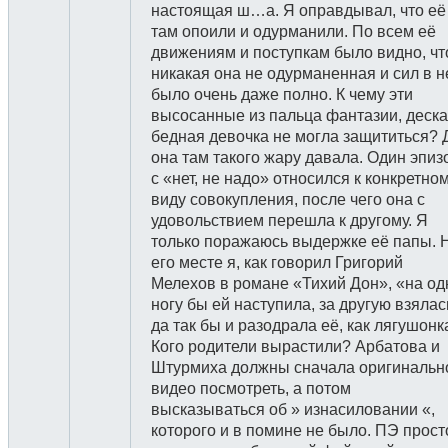
настоящая ш…а. Я оправдывал, что её
там опоили и одурманили. По всем её
движениям и поступкам было видно, чт
никакая она не одурманенная и сил в н
было очень даже полно. К чему эти
высосанные из пальца фантазии, деска
бедная девочка не могла защититься? 
она там такого жару давала. Один эпиз
с «нет, не надо» относился к конкретно
виду совокупления, после чего она с
удовольствием перешла к другому. Я
только поражаюсь выдержке её папы. 
его месте я, как говорил Григорий
Мелехов в романе «Тихий Дон», «на од
ногу бы ей наступила, за другую взялас
да так бы и разодрала её, как лягушонк
Кого родители вырастили? Арбатова и
Штурмиха должны сначала оригинальн
видео посмотреть, а потом
высказываться об » изнасиловании «,
которого и в помине не было. ПЭ прост