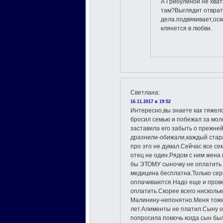
А Грибулиной не хват
там?Выглядит отврат
дела.подвякивает,оск
клянется в любви.
Светлана
:
16.11.2017 в 19:52
Интересно,вы знаете как тяжел
бросил семью и побежал за мол
заставила его забыть о прежней
дразнили-обижали,каждый стар
про это не думал.Сейчас все се
отец не один.Рядом с ним жена 
бы ЭТОМУ сыночку не оплатить 
медицина бесплатна.Только се
оплачиваются.Надо еще и прове
оплатить.Скорее всего нискольк
Малинину-непонятно.Меня тоже 
лет.Алименты не платил.Сыну о
попросила помочь когда сын бы