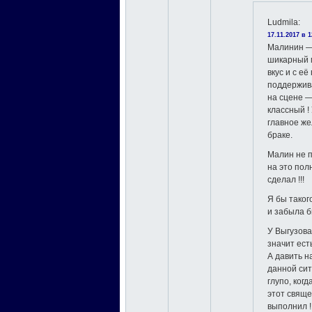
Ludmila
:
17.11.2017 в 1
Малинин —
шикарный 
вкус и с е
поддержив
на сцене 
классный !
главное ж
браке.
Малин не п
на это по
сделал !!!
Я бы таког
и забыла бы
У Выгузова
значит ест
А давить н
данной с
глупо, ког
этот свяще
выполнил !