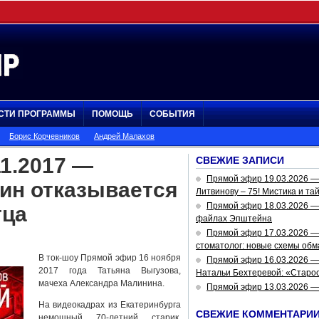
СТИ ПРОГРАММЫ
ПОМОЩЬ
СОБЫТИЯ
Борис Корчевников
Андрей Малахов
1.2017 —
СВЕЖИЕ ЗАПИСИ
Прямой эфир 19.03.2026 
ин отказывается
Литвинову – 75! Мистика и та
Прямой эфир 18.03.2026 — 
тца
файлах Эпштейна
Прямой эфир 17.03.2026 —
стоматолог: новые схемы обм
В ток-шоу Прямой эфир 16 ноября
Прямой эфир 16.03.2026 —
2017 года Татьяна Выгузова,
Натальи Бехтеревой: «Старос
мачеха Александра Малинина.
Прямой эфир 13.03.2026 
На видеокадрах из Екатеринбурга
СВЕЖИЕ КОММЕНТАРИ
немощный 70-летний старик,