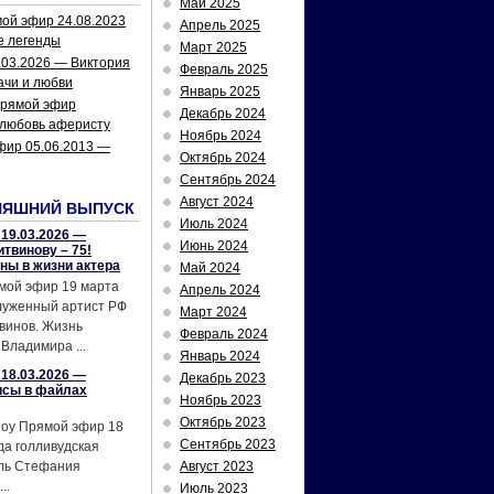
Май 2025
ой эфир 24.08.2023
Апрель 2025
е легенды
Март 2025
.03.2026 — Виктория
Февраль 2025
ачи и любви
Январь 2025
рямой эфир
Декабрь 2024
 любовь аферисту
Ноябрь 2024
фир 05.06.2013 —
Октябрь 2024
Сентябрь 2024
Август 2024
НЯШНИЙ ВЫПУСК
Июль 2024
19.03.2026 —
Июнь 2024
твинову – 75!
йны в жизни актера
Май 2024
мой эфир 19 марта
Апрель 2024
служенный артист РФ
Март 2024
винов. Жизнь
Февраль 2024
Владимира ...
Январь 2024
18.03.2026 —
Декабрь 2023
исы в файлах
Ноябрь 2023
Октябрь 2023
шоу Прямой эфир 18
Сентябрь 2023
да голливудская
ель Стефания
Август 2023
..
Июль 2023