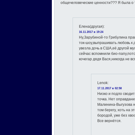
общечеловеческие ценности??? Я была о т
Елена(другая)
:
16.11.2017 в 19:24
Ну,Зарубиной-то Грибулина прав
ток-шоу,выпрашивать любовь к 
увезла дочь в США,её другой м
сейчас вспомнили био-папу,по
кочегар дядя Вася,никогда не в
Lenok
:
17.11.2017 в 02:58
Низко и подло своди
точка. Нет оправдани
Малинина-Выгузова н
том берегу, хоть на э
бородой, уже без хвос
Все вернётся.