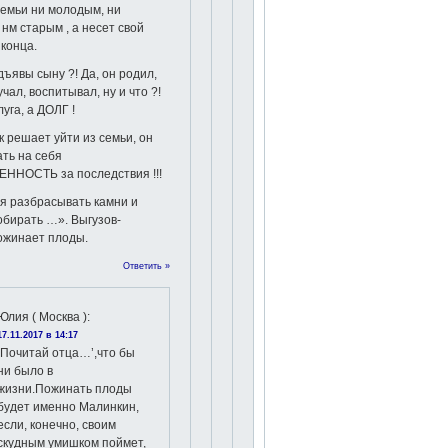
семьи ни молодым, ни
нм старым , а несет свой
 конца.
дъявы сыну ?! Да, он родил,
чал, воспитывал, ну и что ?!
уга, а ДОЛГ !
к решает уйти из семьи, он
ть на себя
ННОСТЬ за последствия !!!
я разбрасывать камни и
обирать …». Выгузов-
ожинает плоды.
Ответить »
Юлия ( Москва )
:
17.11.2017 в 14:17
‘Почитай отца…’,что бы
ни было в
жизни.Пожинать плоды
будет именно Малинкин,
если, конечно, своим
скудным умишком поймет,