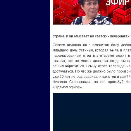
стране, и он блистает на светских вечеринках.
Совсем недавно на знаменитом балу дебюта
младшую дочь Устинью, которая была в плать
парализованный отец в это время лежит в 
говорит, что не может дозвониться до сына
решил обратиться к сыну через телевидение. 
достучаться. Но что же должно было произо
уже 20 лет не разговаривали как отец и сын?
Николая Степановича на его просьбу? Не
«Прямом эфире».