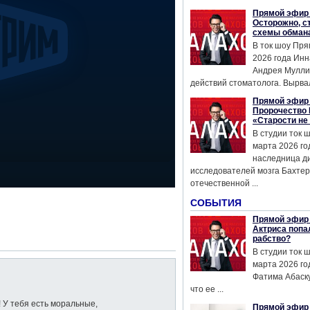
Прямой эфир 
Осторожно, с
схемы обман
В ток шоу Пря
2026 года Инн
Андрея Мулли
действий стоматолога. Вырвал
Прямой эфир 
Пророчество 
«Старости не
В студии ток 
марта 2026 го
наследница д
исследователей мозга Бахтер
отечественной ...
СОБЫТИЯ
Прямой эфир 
Актриса попа
рабство?
В студии ток 
марта 2026 го
Фатима Абаску
что ее ...
! У тебя есть моральные,
Прямой эфир 