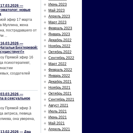
Июнь 2023
17.03.2026 —
томатолог: новые
Май 2023
а
Апрель 2023
мой эфир 17 марта
Март 2023
а Муллина, жена
Февраль 2023
на, пострадавшего от
Январь 2023
и ...
Декабрь 2022
16.03.2026 —
Ноябрь 2022
Натальи Бехтеревой:
 существует!»
Октябрь 2022
шоу Прямой эфир 16
Сентябрь 2022
да психотерапевт,
Март 2022
инастии
Февраль 2022
евых, создателей
Январь 2022
Декабрь 2021
Ноябрь 2021
Октябрь 2021
03.03.2026 —
ла в сексуальное
Сентябрь 2021
Август 2021
шоу Прямой эфир 3
Июль 2021
да актриса, певица
Июнь 2021
лиева, она уверена,
Май 2021
Апрель 2021
13.02.2026 — Два