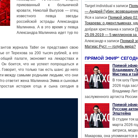
прикованный к больничной
Target individual
к записи
Прям
кровати, Николай Выгузов — отец
— Андрей Губин: возвращени
известного певца звезды
Яся
к записи
Прямой эфир 02
российской эстрады Александра
Токарева: о джентльменах, уд
Малинина. А в это время у певца
добрая христианка
к записи
П
Александра Малинина идет тур по
25.09.2019 — 5 миллионов за
Александр
к записи
Прямой э
Матиас Руст — голубь мира?
нтов журнала Tatler он представил свою
е от Терехова за 200 тысяч рублей, а его
ПРЯМОЙ ЭФИР° СЕГОД
общей палате, экономит на лекарствах и
. Он боится, что не успеет попрощаться и
Прямой эфир 
Говорит, что только так есть шанс до него
Владимиру Ли
Мистика и та
йти между самыми родными людьми, что они
В ток шоу Пря
 Что ответит жена Малинина Эмма и сыновья
2026 года за
простая история отца и сына сегодня в
Владимир Лит
заслуженного артиста России 
Прямой эфир 
Русские актр
Эпштейна
В студии ток 
марта 2026 го
актриса, мод
Макарова, она упоминается в .