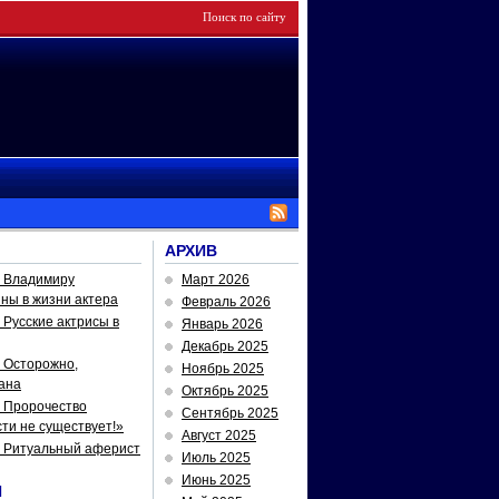
АРХИВ
— Владимиру
Март 2026
йны в жизни актера
Февраль 2026
Русские актрисы в
Январь 2026
Декабрь 2025
 Осторожно,
Ноябрь 2025
ана
Октябрь 2025
 Пророчество
Сентябрь 2025
ти не существует!»
Август 2025
— Ритуальный аферист
Июль 2025
Июнь 2025
И