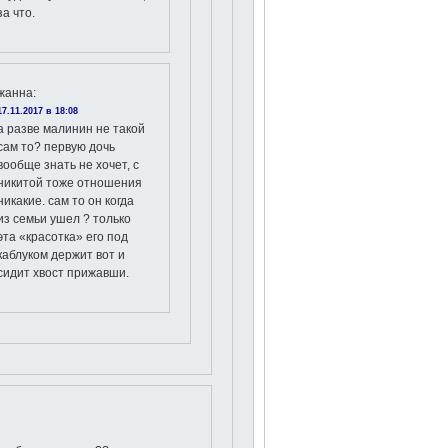
за что.
жанна
:
17.11.2017 в 18:08
а разве малинин не такой
сам то? первую дочь
вообще знать не хочет, с
никитой тоже отношения
никакие. сам то он когда
из семьи ушел ? только
эта «красотка» его под
каблуком держит вот и
сидит хвост прижавши.