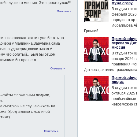
ебе лучшего мнения. Это просто ужас!!!
мужа сразу
В студии ток 
Ответить »
февраля 2026
народного ар
Ибрагимова А
Громкий ...
ильно сказала-хватит уже бегать по
Прямой эфир 
перевала Дят
дочери у Малинина.Зарубина сама
миссия
ужчина удочерил,воспитывал.А
В студии ток 
тому что богатый…Был бы отцом
января 2026 г
спомнили бы про него.
правления Фо
Ответить »
Дятлова, активист расследован
Прямой эфир 
люди»
В студии ток 
октября 2025 
ть счёты с пожилыми людьми,
необычайные 
я.
невозможно сте
е смотрю и не слушаю «хоть на
том». Урод в кепке с козлиной
тика:(
Ответить »