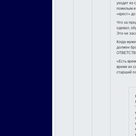
уходит из 
пожилым и 
«крест» до
Что за пре
одевал, обу
Это не засл
Когда мужи
должен бра
ОТВЕТСТВЕ
«Есть врем
время их с
старший п