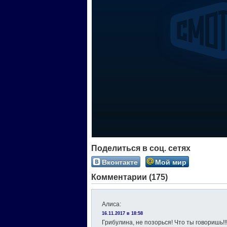
Поделиться в соц. сетях
Вконтакте
Мой мир
Комментарии (175)
Алиса
:
16.11.2017 в 18:58
Грибулина, не позорься! Что ты говоришь!!