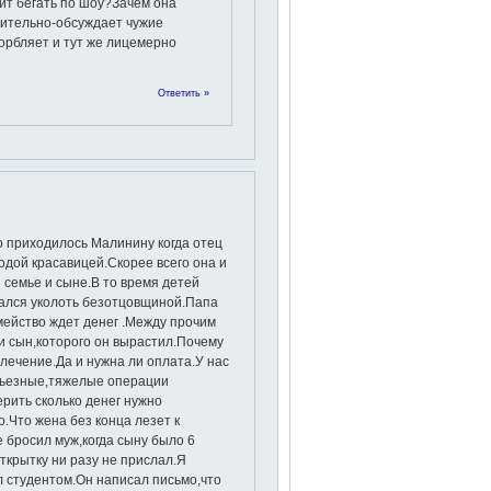
ит бегать по шоу?Зачем она
ительно-обсуждает чужие
орбляет и тут же лицемерно
Ответить »
о приходилось Малинину когда отец
одой красавицей.Скорее всего она и
 семье и сыне.В то время детей
ался уколоть безотцовщиной.Папа
мейство ждет денег .Между прочим
и сын,которого он вырастил.Почему
лечение.Да и нужна ли оплата.У нас
рьезные,тяжелые операции
рить сколько денег нужно
о.Что жена без конца лезет к
бросил муж,когда сыну было 6
ткрытку ни разу не прислал.Я
л студентом.Он написал письмо,что