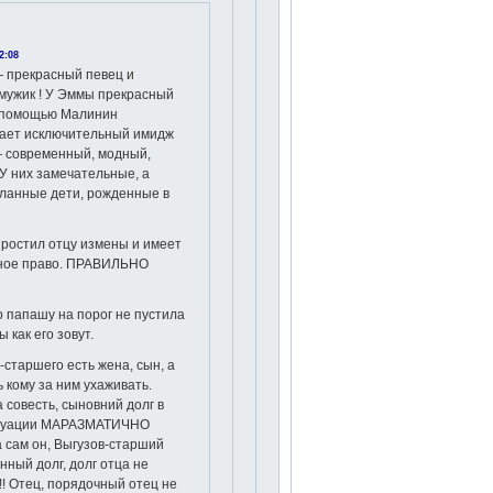
2:08
 прекрасный певец и
мужик ! У Эммы прекрасный
ё помощью Малинин
ает исключительный имидж
— современный, модный,
 У них замечательные, а
еланные дети, рожденные в
ростил отцу измены и имеет
лное право. ПРАВИЛЬНО
о папашу на порог не пустила
 как его зовут.
-старшего есть жена, сын, а
ь кому за ним ухаживать.
а совесть, сыновний долг в
итуации МАРАЗМАТИЧНО
да сам он, Выгузов-старший
нный долг, долг отца не
!! Отец, порядочный отец не