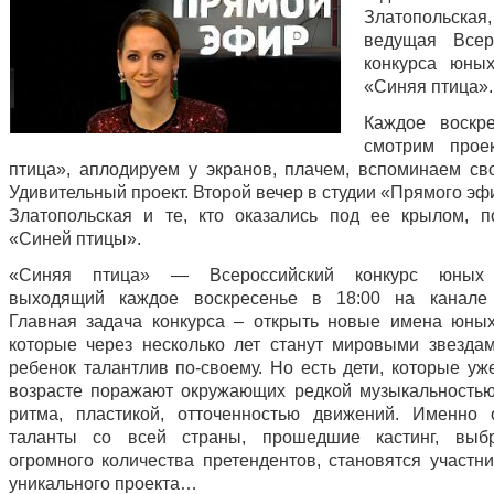
Златопольска
ведущая Всер
конкурса юны
«Синяя птица».
Каждое воскр
смотрим прое
птица», аплодируем у экранов, плачем, вспоминаем сво
Удивительный проект. Второй вечер в студии «Прямого э
Златопольская и те, кто оказались под ее крылом, 
«Синей птицы».
«Синяя птица» — Всероссийский конкурс юных 
выходящий каждое воскресенье в 18:00 на канале 
Главная задача конкурса – открыть новые имена юных
которые через несколько лет станут мировыми звезда
ребенок талантлив по-своему. Но есть дети, которые уж
возрасте поражают окружающих редкой музыкальностью
ритма, пластикой, отточенностью движений. Именно
таланты со всей страны, прошедшие кастинг, выб
огромного количества претендентов, становятся участни
уникального проекта…