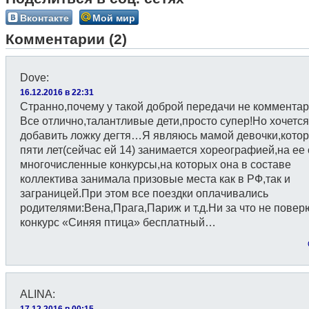
Вконтакте
Мой мир
Комментарии (2)
Dove
:
16.12.2016 в 22:31
Странно,почему у такой доброй передачи не коммент
Все отлично,талантливые дети,просто супер!Но хочется
добавить ложку дегтя…Я являюсь мамой девочки,котор
пяти лет(сейчас ей 14) занимается хореографией,на ее 
многочисленные конкурсы,на которых она в составе
коллектива занимала призовые места как в РФ,так и
заграницей.При этом все поездки оплачивались
родителями:Вена,Прага,Париж и т.д.Ни за что не повер
конкурс «Синяя птица» бесплатный…
ALINA
:
17.12.2016 в 00:15