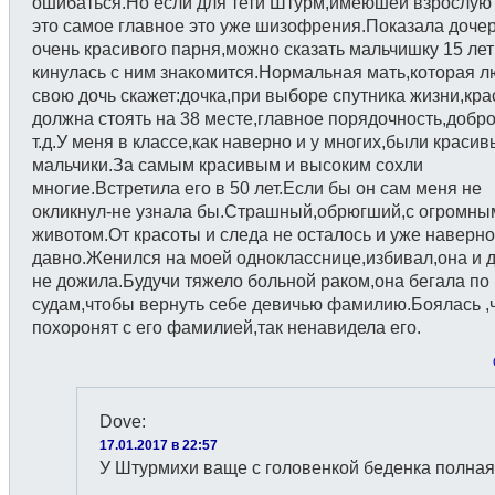
ошибаться.Но если для тети Штурм,имеюшей взрослую 
это самое главное это уже шизофрения.Показала доче
очень красивого парня,можно сказать мальчишку 15 лет
кинулась с ним знакомится.Нормальная мать,которая л
свою дочь скажет:дочка,при выборе спутника жизни,кра
должна стоять на 38 месте,главное порядочность,добро
т.д.У меня в классе,как наверно и у многих,были краси
мальчики.За самым красивым и высоким сохли
многие.Встретила его в 50 лет.Если бы он сам меня не
окликнул-не узнала бы.Страшный,обрюгший,с огромны
животом.От красоты и следа не осталось и уже наверно
давно.Женился на моей однокласснице,избивал,она и д
не дожила.Будучи тяжело больной раком,она бегала по
судам,чтобы вернуть себе девичью фамилию.Боялась ,ч
похоронят с его фамилией,так ненавидела его.
Dove
:
17.01.2017 в 22:57
У Штурмихи ваще с головенкой беденка полна