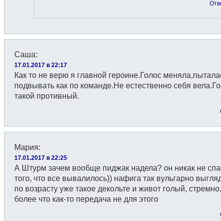
Отв
Саша
:
17.01.2017 в 22:17
Как то не верю я главной героине.Голос меняла,пытала
подвывать как по команде.Не естественно себя вела.Г
такой противный.
Мария
:
17.01.2017 в 22:25
А Штурм зачем вообще пиджак надела? он никак не спа
того, что все вывалилось)) нафига так вульгарно выгляд
по возрасту уже такое декольте и живот голый, стремно
более что как-то передача не для этого