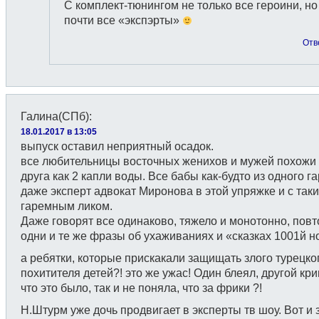
С комплект-тюнингом не только все героини, но
почти все «экспэрты»
Отв
Галина(СПб)
:
18.01.2017 в 13:05
выпуск оставил неприятный осадок.
все любительницы восточных женихов и мужей похожи 
друга как 2 капли воды. Все бабы как-будто из одного г
даже эксперт адвокат Миронова в этой упряжке и с так
гаремным ликом.
Даже говорят все одинаково, тяжело и монотонно, пов
одни и те же фразы об ухаживаниях и «сказках 1001й н
а ребятки, которые прискакали защищать злого турецко
похитителя детей?! это же ужас! Один блеял, другой кр
что это было, так и не поняла, что за фрики ?!
Н.Штурм уже дочь продвигает в эксперты тв шоу. Вот и 