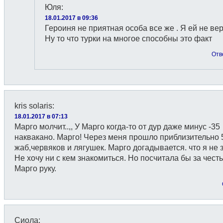
Юля
:
18.01.2017 в 09:36
Героиня не приятная особа все же . Я ей не вер
Ну то что турки на многое способны это факт
Отв
kris solaris
:
18.01.2017 в 07:13
Марго молчит..,, У Марго когда-то от дур даже минус -35
наквакано. Марго! Через меня прошло приблизительно 
жаб,червяков и лягушек. Марго догадывается. что я не
Не хочу ни с кем знакомиться. Но посчитала бы за чест
Марго руку.
Сиола
: