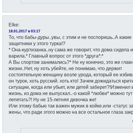
Elke
:
18.01.2017 в 03:17
То, что бабы-дуры..увы, с этим и не поспоришь..А какие
защитники у этого турка!?
* Она-куртизанка..ну сама же говорит, что дома сидела 
варила.* Главный вопрос от зтого *друга*:*
А Вы спортом занимались?* Не ну конечно, это же глав
жизни..Нет, ну хоть убейте, не понимаю, что держит
состоятельную женщину возле урода, который ее избива
он турок, хоть русский. хоть кто! Зачем дожидаться кри
ситуации, когда или убьет, или детей заберет?!Изменил 
жизнь, из дома не выпускал..-о какой *любви* можно тут
лепетать?! Ну не 15-летняя девочка же!
Или этому бабью так важен мужик в койке,или -статус 
жены, что ради этого можно на все остальное глаза зак