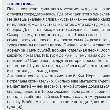
18.01.2017 в 09:39
После появления «элитного массажиста» я, даже, на п
с трудом сосредоточилась. Где откопали этого однокле
Не знаешь значения слова «куртизанка» — нечего харк
интеллектом: «Она куртизанка потому, что сидит дома и
борщи». Для чего приходило это создание — непонятно
Саморекламу, что ли, хотел сделать. Только сильно
сомневаюсь, что после его «пронзительной» речи в защ
турка клиенты повалят валом. Пионер, который сдает с
аренду за 3 млн.рублей, вообще, отдельная песня. Зоо
какой-то показали. И Штурм до кучи. К чему мама с дочк
приходили? Совершенно, другая история, посоветовать
не смогли. Штурм, как всегда, лыбилась, абсолютно, ни к
и сверкала декольте до пупа.
А героиню, конечно, жалко чисто по бабьи. Нервы, види
истрепаны окончательно. Сколько еще мытарств будет и
найдет детей — неизвестно, в чужой стране добиваться
справедливости в 10 раз сложнее, если даже в своей н
попасть в собственный дом. Вляпалась с этим турком п
не хочу. В общем, ни за что на свете не ходите, девки, 
гулять))).