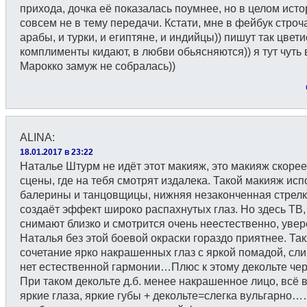
прихода, дочка её показалась поумнее, но в целом ист
совсем не в тему передачи. Кстати, мне в фейбук строч
арабы, и турки, и египтяне, и индийцы)) пишут так цвети
комплименты кидают, в любви обьясняются)) я тут чуть 
Марокко замуж не собралась))
ALINA
:
18.01.2017 в 23:22
Наталье Штурм не идёт этот макияж, это макияж скорее
сцены, где на тебя смотрят издалека. Такой макияж ис
балерины и танцовщицы, нижняя незаконченная стрел
создаёт эффект широко распахнутых глаз. Но здесь ТВ,
снимают близко и смотрится очень неестественно, увер
Наталья без этой боевой окраски гораздо приятнее. Та
сочетание ярко накрашенных глаз с яркой помадой, сл
нет естественной гармонии…Плюс к этому декольте чер
При таком декольте д.б. менее накрашенное лицо, всё 
яркие глаза, яркие губы + декольте=слегка вульгарно