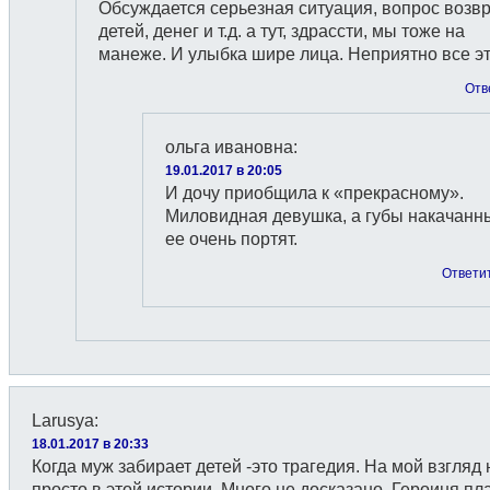
Обсуждается серьезная ситуация, вопрос возв
детей, денег и т.д. а тут, здрассти, мы тоже на
манеже. И улыбка шире лица. Неприятно все эт
Отв
ольга ивановна
:
19.01.2017 в 20:05
И дочу приобщила к «прекрасному».
Миловидная девушка, а губы накачанн
ее очень портят.
Ответи
Larusya
:
18.01.2017 в 20:33
Когда муж забирает детей -это трагедия. На мой взгляд 
просто в этой истории. Много не досказано. Героиня пла