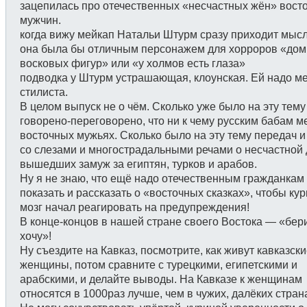
зацепилась про отечественных «несчастных жён» вост
мужчин.
когда вижу мейкап Натальи Штурм сразу приходит мысл
она была бы отличным персонажем для хорроров «дом
восковых фигур» или «у холмов есть глаза»
подводка у Штурм устрашающая, клоунская. Ей надо м
стилиста.
В целом выпуск не о чём. Сколько уже было на эту тему
говорено-переговорено, что ни к чему русским бабам ме
восточных мужьях. Сколько было на эту тему передач и
со слезами и многострадальными речами о несчастной
вышедших замуж за египтян, турков и арабов.
Ну я не знаю, что ещё надо отечественным гражданкам
показать и рассказать о «восточных сказках», чтобы ку
мозг начал реагировать на предупреждения!
В конце-концов в нашей стране своего Востока — «бер
хочу»!
Ну съездите на Кавказ, посмотрите, как живут кавказск
женщины, потом сравните с турецкими, египетскими и
арабскими, и делайте выводы. На Кавказе к женщинам
относятся в 1000раз лучше, чем в чужих, далёких стран