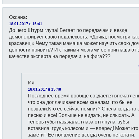
Оксана
:
18.01.2017 в 15:41
До чего Штурм глупа! Бегает по передачам и везде
демонстрирует свою недалекость. «Дочка, посмотри ка
красавец!» Чему такая мамаша может научить свою доч
ценности привить? И с такими мозгами ее приглашают 
качестве эксперта на передачи, на фига???
Ия
:
18.01.2017 в 15:48
Последнее время вообще создается впечатлен
что она доплачивает всем каналам что бы ее
позвали.Кто ее сейчас помнит? Спела когда-то 
песню и все! Больше не видать, не слыхать. А
теперь губы накачала, глаза оттянула, зубы
вставила, грудь колесом и — вперед! Может кто
заметит. Ее появление всегда очень не кстати.