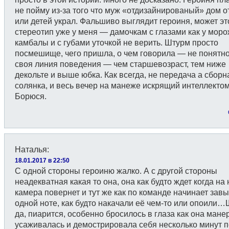
не пойму из-за того что муж «отдизайнированый» дом о
или детей украл. Фальшиво выглядит героиня, может эт
стереотип уже у меня — дамочкам с глазами как у мор
камбалы и с губами уточкой не верить. Штурм просто
посмешище, чего пришла, о чем говорила — не понятно
своя линия поведения — чем старшевозраст, тем ниже
декольте и выше юбка. Как всегда, не передача а сборн
солянка, и весь вечер на манеже искрящий интеллекто
Борюся.
Наталья
:
18.01.2017 в 22:50
С одной стороны героиню жалко. А с другой стороны
неадекватная какая то она, она как будто ждет когда на
камера повернет и тут же как по команде начинает завы
одной ноте, как будто накачали её чем-то или опоили…
да, пиарится, особенно бросилось в глаза как она мане
усаживалась и демострировала себя несколько минут 