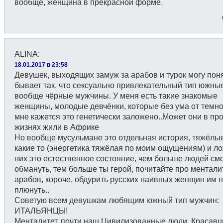
вообще, женщина в прекрасной форме.
ALINA
:
18.01.2017 в 23:58
Девушек, выходящих замуж за арабов и турок могу поня
бывает так, что сексуально привлекательный тип южны
вообще чёрные мужчины. У меня есть такие знакомые
женщины, молодые девчёнки, которые без ума от темно
мне кажется это генетически заложено..Может они в п
жизнях жили в Африке
Но вообще мусульмане это отдельная история, тяжёлы
какие то (энергетика тяжёлая по моим ощущениям) и л
них это естественное состояние, чем больше людей см
обмануть, тем больше ты герой, почитайте про ментали
арабов, короче, обдурить русских наивных женщин им н
плюнуть..
Советую всем девушкам любящим южный тип мужчин:
ИТАЛЬЯНЦЫ!
Менталитет, почти наш.Цивилизованные люди. Красавц