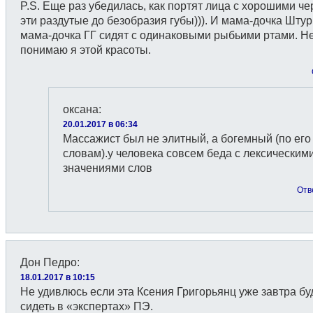
P.S. Еще раз убедилась, как портят лица с хорошими ч
эти раздутые до безобразия губы))). И мама-дочка Штур
мама-дочка ГГ сидят с одинаковыми рыбьими ртами. Н
понимаю я этой красоты.
оксана
:
20.01.2017 в 06:34
Массажист был не элитный, а богемный (по его
словам).у человека совсем беда с лексическим
значениями слов
Отв
Дон Педро
:
18.01.2017 в 10:15
Не удивлюсь если эта Ксения Григорьянц уже завтра бу
сидеть в «экспертах» ПЭ.