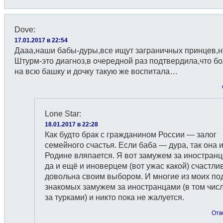
Dove
:
17.01.2017 в 22:54
Дааа,наши бабы-дуры,все ищут заграничных принцев,
Штурм-это диагноз,в очередной раз подтвердила,что б
на всю башку и дочку такую же воспитала…
Lone Star
:
18.01.2017 в 22:28
Как будто брак с гражданином России — залог
семейного счастья. Если баба — дура, так она и
Родине вляпается. Я вот замужем за иностранц
да и ещё и иноверцем (вот ужас какой) счастли
довольна своим выбором. И многие из моих под
знакомых замужем за иностранцами (в том числ
за турками) и никто пока не жалуется.
Отв