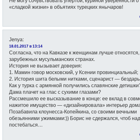
Не могу сочувствовать упёртой, куриной уверенности о
«сладкой жизни» в объятиях турецких янычаров!
Jenyа
:
18.01.2017 в 13:14
Согласна, что на Кавказе к женщинам лучше относятся,
зарубежных мусульманских странах.
История не вызывает доверия:
1. Мамин говор московский, у Ксении провинциальный;
2. История шита белыми нитками, сценарист — бездар
Как у турка с армянкой получились славянские детишки
Дама плачет на глас с сухими глазами?
Рассмешило ее высказывание в конце: ее вклад в совм
нажитое имущество — «дизайнировала» интерьер дома 
Позабавила клоунесса-Копейкина, со своими вечными
обезьянними ужимками:)) Борис не сдержался, чтоб над
постебаться…