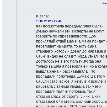
Отв
ruzana
:
18.08.2012 в 22:46
Как посмотрела передачу, злая была-
думаю неужели эти эксперты не могут
говорить по справедливости. Дом
проклятый отдай маме, а мама пойдёт 
перепишет на брата, то есть сына
старшего ,который довёл до маразма и 
бабки видно не слазит, когда узнал что 
досталось не в его пользу .Когда она
только вышла я поверила ей, но а когд
вышла жена и рассказывала, что
пропадали полотенца. Думаю :да это у
бабули старческое. я живу в Израиле и
работала с такими людьми, так у них
пропадали тряпки половые, так я
отказывалась от работы у них, а как
отказаться от матери. Был сын хороши
вдруг изменился. 100% подстава. Но