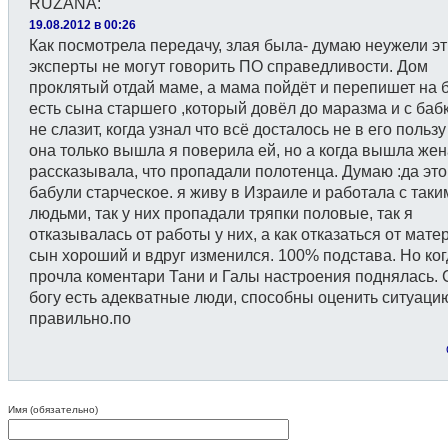
RUZANA
:
19.08.2012 в 00:26
Как посмотрела передачу, злая была- думаю неужели эт
эксперты не могут говорить ПО справедливости. Дом
проклятый отдай маме, а мама пойдёт и перепишет на б
есть сына старшего ,который довёл до маразма и с баб
не слазит, когда узнал что всё досталось не в его пользу
она только вышла я поверила ей, но а когда вышла жен
рассказывала, что пропадали полотенца. Думаю :да это
бабули старческое. я живу в Израиле и работала с таки
людьми, так у них пропадали тряпки половые, так я
отказывалась от работы у них, а как отказаться от мате
сын хороший и вдруг изменился. 100% подстава. Но ког
прочла коментари Тани и Галы настроения поднялась.
богу есть адекватные люди, способны оценить ситуаци
правильно.по
Имя (обязательно)