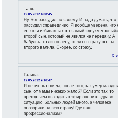
Таня
:
19.05.2012 в 00:45
Ну, Бог рассудил по-своему. И надо думать, что
рассудил справедливо. Я вообще уверена, что 
ее кто и избивал так тот самый «двухметровый
второй сын, который не явился на передачу. А
бабулька то ли сослепу, то ли со страху все на
второго валила. Скорее, со страху.
Отв
Галина
:
19.05.2012 в 16:47
Я не очень поняла, после того, как умер младш
сын, от мамы никаких жалоб? Если это так, то
прежде чем выходить в эфир оцените здраво
ситуацию, больных людей много, а человека
опозорили на всю страну! Где ваш
профессионализм?