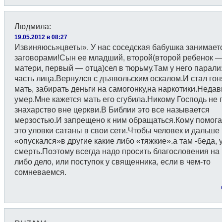
Людмила
:
19.05.2012 в 08:27
Извиняюсь»цветы». У нас соседская бабушка занимает
заговорами!Сын ее младший, второй(второй ребенок 
матери, первый — отца)сел в тюрьму.Там у него парал
часть лица.Вернулся с дъявольским оскалом.И стал гон
мать, забирать деньги на самогонку,на наркотики.Недав
умер.Мне кажется мать его сгубила.Никому Господь не 
знахарство вне церкви.В Библии это все называется
мерзостью.И запрещено к ним обращаться.Кому помог
это уловки сатаны в свои сети.Чтобы человек и дальше
«опускался»в другие какие либо «тяжкие».а там -беда, 
смерть.Поэтому всегда надо просить благословения на 
либо дело, или поступок у священника, если в чем-то
сомневаемся.