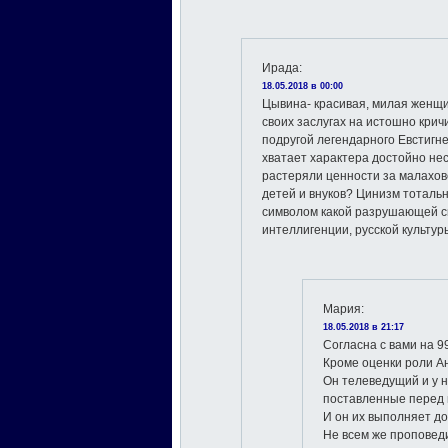
Ирада
:
18.05.2018 в 00:00
Цывина- красивая, милая женщин
своих заслугах на истошно крич
подругой легендарного Евстигне
хватает характера достойно не
растеряли ценности за малахов
детей и внуков? Цинизм тоталь
символом какой разрушающей си
интеллигенции, русской культур
Мария
:
18.05.2018 в 21:17
Согласна с вами на 9
Кроме оценки роли А
Он телеведущий и у н
поставленные перед 
И он их выполняет до
Не всем же проповеди