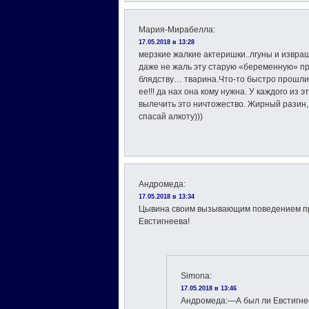
Мария-Мирабелла
:
17.05.2018 в 13:28
мерзкие жалкие актеришки..лгуны и извра
даже не жаль эту старую «беременную» п
блядству… тварина.Что-то быстро прошли
ее!!! да нах она кому нужна. У каждого из 
вылечить это ничтожество. Жирный разин
спасай алкоту)))
Андромеда
:
17.05.2018 в 13:34
Цывина своим вызывающим поведением пр
Евстигнеева!
Simona
:
17.05.2018 в 13:46
Андромеда:—А был ли Евстигн