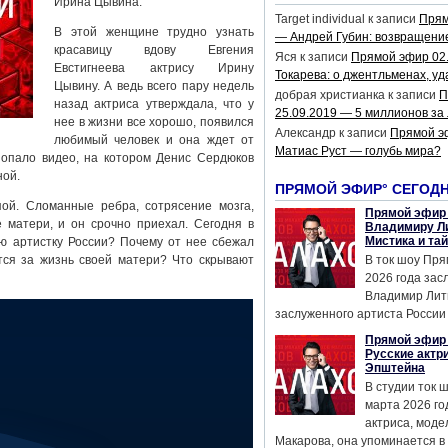
Ирина Цывина.
Target individual
к записи
Прям
В этой женщине трудно узнать
— Андрей Губин: возвращени
красавицу вдову Евгения
Яся
к записи
Прямой эфир 02
Евстигнеева актрису Ирину
Токарева: о джентльменах, уд
Цывину. А ведь всего пару недель
добрая христианка
к записи
П
назад актриса утверждала, что у
25.09.2019 — 5 миллионов за
нее в жизни все хорошо, появился
Александр
к записи
Прямой э
любимый человек и она ждет от
Матиас Руст — голубь мира?
попало видео, на котором Денис Сердюков
ной.
ПРЯМОЙ ЭФИР° СЕГОД
ой. Сломанные ребра, сотрясение мозга,
Прямой эфир 
 матери, и он срочно приехал. Сегодня в
Владимиру Ли
Мистика и та
ю артистку России? Почему от нее сбежал
ся за жизнь своей матери? Что скрывают
В ток шоу Пря
2026 года за
Владимир Лит
заслуженного артиста России 
Прямой эфир 
Русские актр
Эпштейна
В студии ток 
марта 2026 го
актриса, мод
Макарова, она упоминается в .