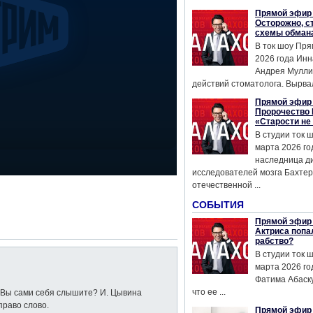
Прямой эфир 
Осторожно, с
схемы обман
В ток шоу Пря
2026 года Инн
Андрея Мулли
действий стоматолога. Вырвал
Прямой эфир 
Пророчество 
«Старости не
В студии ток 
марта 2026 го
наследница д
исследователей мозга Бахтер
отечественной ...
СОБЫТИЯ
Прямой эфир 
Актриса попа
рабство?
В студии ток 
марта 2026 го
Фатима Абаску
что ее ...
ь Вы сами себя слышите? И. Цывина
право слово.
Прямой эфир 