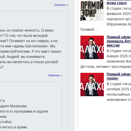
мужа сразу
Ответить »
В студии ток 
февраля 2026
народного ар
Ибрагимова А
Громкий ...
а, но слабая личность. О каких
ит? О том, что была молодой
Прямой эфир 
ева? Почивает на его лаврах, а не
перевала Дят
миссия
сти имя «вдовы Евстигнеева». Мы
В студии ток 
скими рейтингами. А что ждет наших
января 2026 г
ный. Андрей, вы понимаете,
правления Фо
лы вы являетесь в глазах русской
Дятлова, активист расследован
ы?
Прямой эфир 
Ответить »
люди»
В студии ток 
октября 2025 
необычайные 
невозможно сте
9 %.
ндрея Малахова.
его есть программа и задачи
ним.
стойно.
 читать в храме.