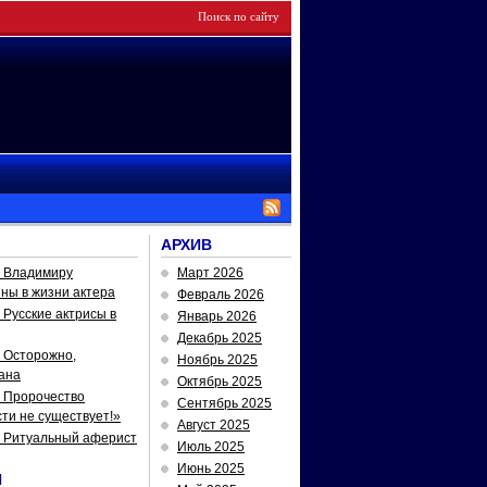
АРХИВ
— Владимиру
Март 2026
йны в жизни актера
Февраль 2026
Русские актрисы в
Январь 2026
Декабрь 2025
 Осторожно,
Ноябрь 2025
ана
Октябрь 2025
 Пророчество
Сентябрь 2025
ти не существует!»
Август 2025
— Ритуальный аферист
Июль 2025
Июнь 2025
И