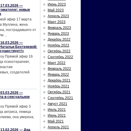
Июнь 2023
17.03.2026 —
томатолог: новые
Май 2023
а
Апрель 2023
мой эфир 17 марта
Март 2023
а Муллина, жена
Февраль 2023
на, пострадавшего от
Январь 2023
и ...
Декабрь 2022
16.03.2026 —
Ноябрь 2022
Натальи Бехтеревой:
 существует!»
Октябрь 2022
шоу Прямой эфир 16
Сентябрь 2022
да психотерапевт,
Март 2022
инастии
Февраль 2022
евых, создателей
Январь 2022
Декабрь 2021
Ноябрь 2021
Октябрь 2021
03.03.2026 —
ла в сексуальное
Сентябрь 2021
Август 2021
шоу Прямой эфир 3
Июль 2021
да актриса, певица
Июнь 2021
лиева, она уверена,
Май 2021
Апрель 2021
13.02.2026 — Два