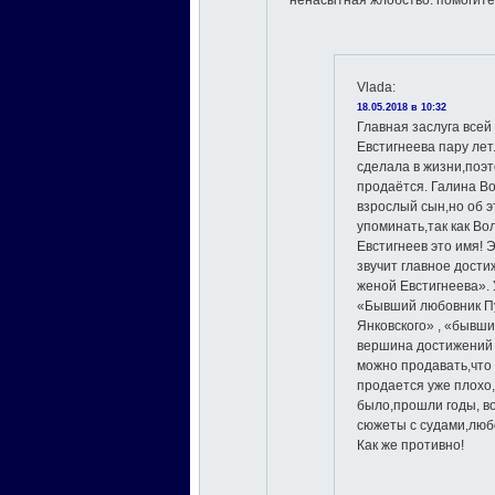
ненасытная жлобство: помогите,
Vlada
:
18.05.2018 в 10:32
Главная заслуга всей
Евстигнеева пару лет
сделала в жизни,поэт
продаётся. Галина Во
взрослый сын,но об э
упоминать,так как Во
Евстигнеев это имя! 
звучит главное дост
женой Евстигнеева». 
«Бывший любовник П
Янковского» , «бывши
вершина достижений в
можно продавать,что 
продается уже плохо,
было,прошли годы, во
сюжеты с судами,люб
Как же противно!