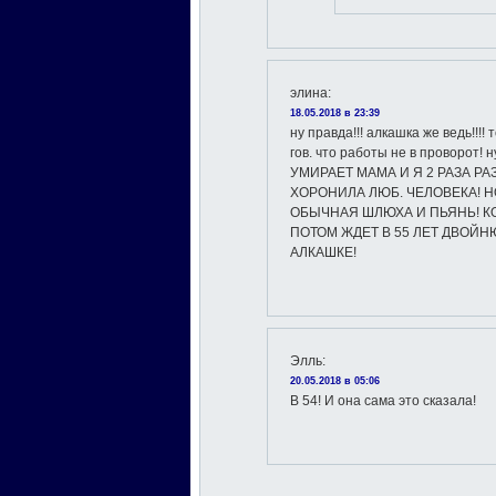
элина
:
18.05.2018 в 23:39
ну правда!!! алкашка же ведь!!!! 
гов. что работы не в проворот!
УМИРАЕТ МАМА И Я 2 РАЗА Р
ХОРОНИЛА ЛЮБ. ЧЕЛОВЕКА! Н
ОБЫЧНАЯ ШЛЮХА И ПЬЯНЬ! К
ПОТОМ ЖДЕТ В 55 ЛЕТ ДВОЙНЮ
АЛКАШКЕ!
Элль
:
20.05.2018 в 05:06
В 54! И она сама это сказала!