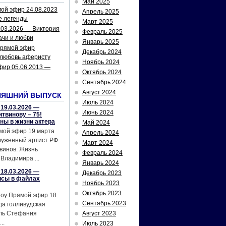
Май 2025
ой эфир 24.08.2023
Апрель 2025
е легенды
Март 2025
.03.2026 — Виктория
Февраль 2025
ачи и любви
Январь 2025
рямой эфир
Декабрь 2024
 любовь аферисту
Ноябрь 2024
фир 05.06.2013 —
Октябрь 2024
Сентябрь 2024
Август 2024
НЯШНИЙ ВЫПУСК
Июль 2024
19.03.2026 —
Июнь 2024
твинову – 75!
йны в жизни актера
Май 2024
мой эфир 19 марта
Апрель 2024
служенный артист РФ
Март 2024
винов. Жизнь
Февраль 2024
Владимира ...
Январь 2024
18.03.2026 —
Декабрь 2023
исы в файлах
Ноябрь 2023
Октябрь 2023
шоу Прямой эфир 18
Сентябрь 2023
да голливудская
ель Стефания
Август 2023
..
Июль 2023