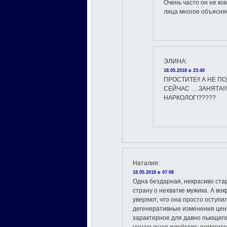
Очень часто он не ко
лица многое объясня
ЭЛИНА
:
18.05.2018 в 23:40
ПРОСТИТЕ!! А НЕ П
СЕЙЧАС ….ЗАНЯТА!!
НАРКОЛОГ!?????
Наталия
:
18.05.2018 в 07:08
Одна бездарная, некрасиво ст
страну о нехватке мужика. А во
уверяют, что она просто оступил
дегенеративные изменения цен
характерное для давно пьющего