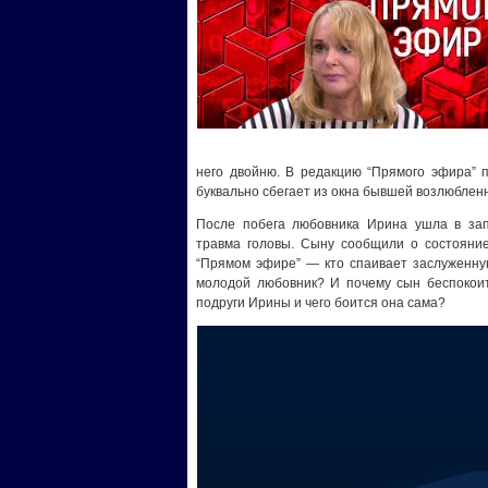
него двойню. В редакцию “Прямого эфира” 
буквально сбегает из окна бывшей возлюблен
После побега любовника Ирина ушла в зап
травма головы. Сыну сообщили о состояние
“Прямом эфире” — кто спаивает заслуженну
молодой любовник? И почему сын беспокоит
подруги Ирины и чего боится она сама?