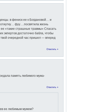
щенцы. в фениск ее к Богдановой… и
ротиутку… фуу….посвятила жизнь
 ее «такие страшные травмы» Спасать
этих экпертов достаточно бабла, чтобы
, твой очередной час пришел — вперед
Ответить »
едала память любимого мужа-
Ответить »
еев ее любимым мужем?