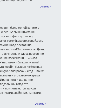
 на халяву разумеется.
Ответить »
 жизни- была женой великого
. И все! Больше ничего не
ому этот факт до сих пор
лчек тоже была его женой,есть
том не надо постоянно
лчек это имя!Это личность! Денис
Это личность! А здесь постоянно
ижение всей жизни — «была
У нас таких «бывших»- тьма!
угачевой», бывшая любовница
й муж Аллегровой» и т.д. Это их
 жизни и это какое-то время
Ирина пока и делает,но
подзабыли,когда это
т и притягиваются за уши
овниками,двойнями,пьянками.
Ответить »