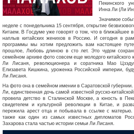
Пекинского ун
Инна Ли (Ли Ин
Значимое событ
неделе с понедельника 15 сентября, открытие безвизово
Китаем. В Госдуме уже говорят о том, что в ближайшее 
наплыв китайских женихов в Россию. И сегодня в ра
программы мы хотим предложить вам настоящее путе
прошлое, Любовь длиною в сто лет. Это чудом сохра
семейном архиве фото совсем еще молодого китайского 
Ли Лисаня, революционера и соратника Мао Цзэду
Елизавета Кишкина, уроженка Российской империи, бу
Ли Лисаня.
На фото она в семейном имении в Саратовской губернии.
Ли, единственная дочь самой известной русско-китайско
провела детство в Сталинской Москве, а юность в Пек
свидетелем и культурной революции в Китае, и раз
пережила арест отца и побывала в ссылке с матерью. 
также как один из самых известных дипломатов Рос
Захарова стала частью истории семьи Ли Лисаня.