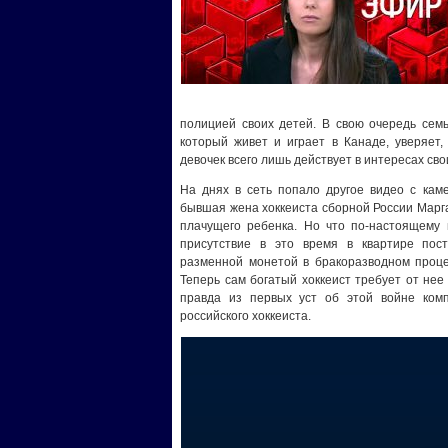
полицией своих детей. В свою очередь семь
который живет и играет в Канаде, уверяет
девочек всего лишь действует в интересах св
На днях в сеть попало другое видео с кам
бывшая жена хоккеиста сборной России Марг
плачущего ребенка. Но что по-настоящему 
присутствие в это время в квартире пос
разменной монетой в бракоразводном проце
Теперь сам богатый хоккеист требует от не
правда из первых уст об этой войне ком
российского хоккеиста.