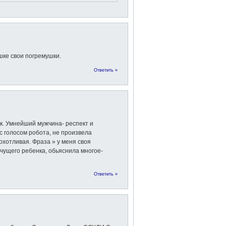
шке свои погремушки.
Ответить »
к. Умнейший мужчина- респект и
с голосом робота, не произвела
охотливая. Фраза » у меня своя
ачущего ребенка, обьяснила многое-
Ответить »