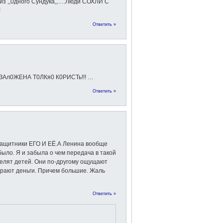
 из ,,0дного Сундука,,….Люди СОХЛИ С
!
Ответить »
ии ЗАл0ЖЕНА Т0ЛКя0 К0РИСТь!!! …
Ответить »
защитники ЕГО И ЕЁ.А Ленина вообще
ыло. Я и забыла о чем передача в такой
делят детей. Они по-другому ощущают
играют деньги. Причем большие. Жаль
Ответить »