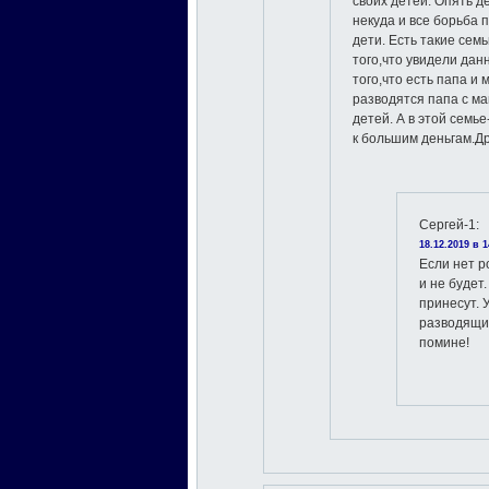
своих детей. Опять д
некуда и все борьба 
дети. Есть такие семь
того,что увидели дан
того,что есть папа и
разводятся папа с м
детей. А в этой семь
к большим деньгам.Др
Сергей-1
:
18.12.2019 в 1
Если нет р
и не будет.
принесут. 
разводящих
помине!