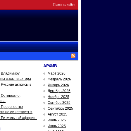
АРХИВ
— Владимиру
Март 2026
йны в жизни актера
Февраль 2026
Русские актрисы в
Январь 2026
Декабрь 2025
 Осторожно,
Ноябрь 2025
ана
Октябрь 2025
 Пророчество
Сентябрь 2025
ти не существует!»
Август 2025
— Ритуальный аферист
Июль 2025
Июнь 2025
И