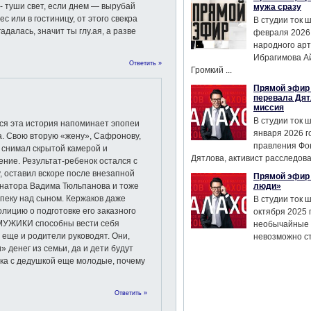
 туши свет, если днем — вырубай
мужа сразу
с или в гостиницу, от этого свекра
В студии ток 
далась, значит ты глу.ая, а разве
февраля 2026
народного ар
Ибрагимова А
Ответить »
Громкий ...
Прямой эфир 
перевала Дят
миссия
В студии ток 
вся эта история напоминает эпопеи
января 2026 г
. Свою вторую «жену», Сафронову,
правления Фо
, снимал скрытой камерой и
Дятлова, активист расследован
ние. Результат-ребенок остался с
, оставил вскоре после внезапной
Прямой эфир 
енатора Вадима Тюльпанова и тоже
люди»
опеку над сыном. Кержаков даже
В студии ток 
лицию о подготовке его заказного
октября 2025 
ОМУЖИКИ способны вести себя
необычайные 
еще и родители руководят. Они,
невозможно сте
» денег из семьи, да и дети будут
шка с дедушкой еще молодые, почему
Ответить »