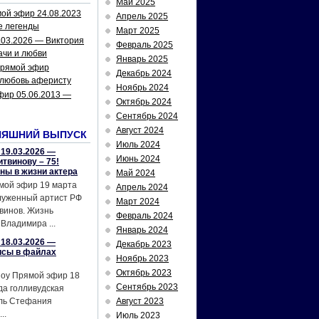
Май 2025
ой эфир 24.08.2023
Апрель 2025
е легенды
Март 2025
.03.2026 — Виктория
Февраль 2025
ачи и любви
Январь 2025
рямой эфир
Декабрь 2024
 любовь аферисту
Ноябрь 2024
фир 05.06.2013 —
Октябрь 2024
Сентябрь 2024
Август 2024
НЯШНИЙ ВЫПУСК
Июль 2024
19.03.2026 —
Июнь 2024
твинову – 75!
йны в жизни актера
Май 2024
мой эфир 19 марта
Апрель 2024
служенный артист РФ
Март 2024
винов. Жизнь
Февраль 2024
Владимира ...
Январь 2024
18.03.2026 —
Декабрь 2023
исы в файлах
Ноябрь 2023
Октябрь 2023
шоу Прямой эфир 18
Сентябрь 2023
да голливудская
ель Стефания
Август 2023
..
Июль 2023