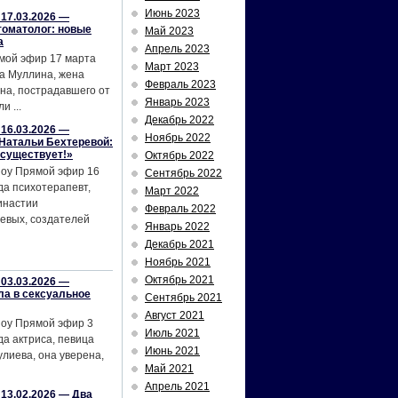
Июнь 2023
17.03.2026 —
томатолог: новые
Май 2023
а
Апрель 2023
мой эфир 17 марта
Март 2023
а Муллина, жена
Февраль 2023
на, пострадавшего от
Январь 2023
и ...
Декабрь 2022
16.03.2026 —
Ноябрь 2022
Натальи Бехтеревой:
 существует!»
Октябрь 2022
шоу Прямой эфир 16
Сентябрь 2022
да психотерапевт,
Март 2022
инастии
Февраль 2022
евых, создателей
Январь 2022
Декабрь 2021
Ноябрь 2021
Октябрь 2021
03.03.2026 —
ла в сексуальное
Сентябрь 2021
Август 2021
шоу Прямой эфир 3
Июль 2021
да актриса, певица
Июнь 2021
лиева, она уверена,
Май 2021
Апрель 2021
13.02.2026 — Два