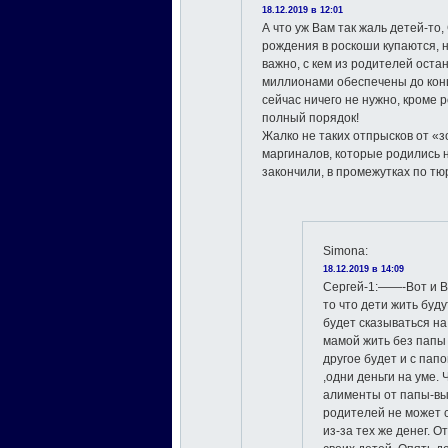
18.12.2019 в 12:01
А что уж Вам так жаль детей-то
рождения в роскоши купаются, не
важно, с кем из родителей остан
миллионами обеспечены до конц
сейчас ничего не нужно, кроме р
полный порядок!
Жалко не таких отпрысков от «з
маргиналов, которые родились н
закончили, в промежутках по тю
Simona
:
18.12.2019 в 14:09
Сергей-1:——-Вот и В
то что дети жить буду
будет сказываться на
мамой жить без папы 
другое будет и с пап
,одни деньги на уме.
алименты от папы-вы
родителей не может с
из-за тех же денег. 