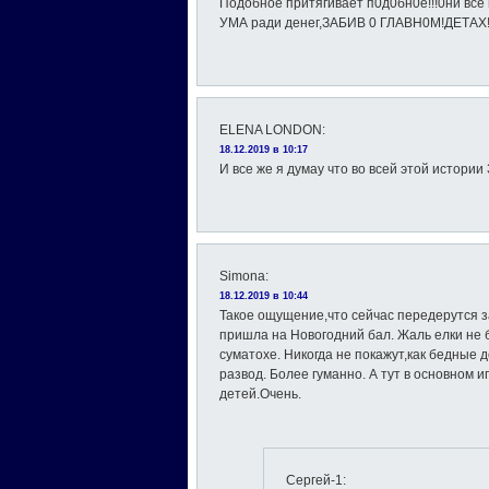
Подобное притягивает п0д0бн0е!!!0ни все
УМА ради денег,ЗАБИВ 0 ГЛАВН0М!ДЕТАХ
ELENA LONDON
:
18.12.2019 в 10:17
И все же я думау что во всей этой истор
Simona
:
18.12.2019 в 10:44
Такое ощущение,что сейчас передерутся 
пришла на Новогодний бал. Жаль елки не б
суматохе. Никогда не покажут,как бедные 
развод. Более гуманно. А тут в основном 
детей.Очень.
Сергей-1
: