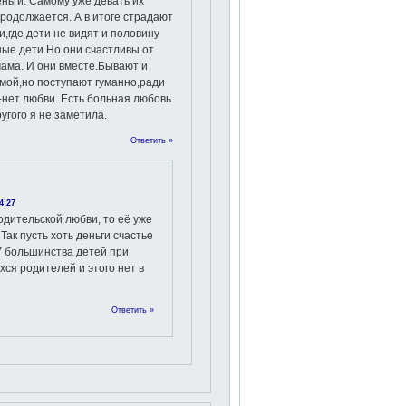
еньги. Самому уже девать их
продолжается. А в итоге страдают
и,где дети не видят и половину
ные дети.Но они счастливы от
 мама. И они вместе.Бывают и
амой,но поступают гуманно,ради
е-нет любви. Есть больная любовь
угого я не заметила.
Ответить »
4:27
одительской любви, то её уже
 Так пусть хоть деньги счастье
У большинства детей при
ся родителей и этого нет в
Ответить »