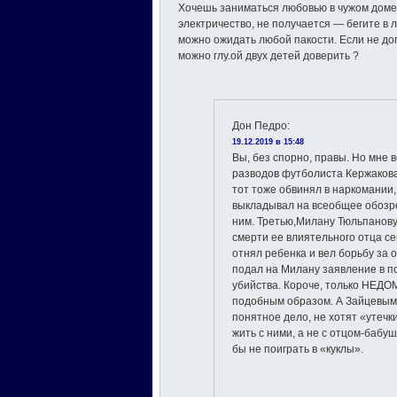
Хочешь заниматься любовью в чужом доме-
электричество, не получается — бегите в ле
можно ожидать любой пакости. Если не дога
можно глу.ой двух детей доверить ?
Дон Педро
:
19.12.2019 в 15:48
Вы, без спорно, правы. Но мне 
разводов футболиста Кержакова
тот тоже обвинял в наркомании
выкладывал на всеобщее обозре
ним. Третью,Милану Тюльпанову
смерти ее влиятельного отца с
отнял ребенка и вел борьбу за 
подал на Милану заявление в по
убийства. Короче, только НЕД
подобным образом. А Зайцевым 
понятное дело, не хотят «утечки
жить с ними, а не с отцом-бабу
бы не поиграть в «куклы».