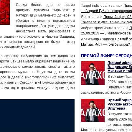
Среди белого дня во время
Target individual
к записи
Прям
прогулки мужчины вырывают у
— Андрей Губин: возвращени
матери двух маленьких дочерей и
Яся
к записи
Прямой эфир 02
убегают с ними в неизвестном
Токарева: о джентльменах, уд
направлении. Вот уже две недели
добрая христианка
к записи
П
несчастная мать разыскивает с
25.09.2019 — 5 миллионов за
я знаменитого хоккеиста Никиты Зайцева,
Александр
к записи
Прямой э
, что никакого похищения не было — отец
Матиас Руст — голубь мира?
оих любимых дочерей.
ПРЯМОЙ ЭФИР° СЕГОД
ер скрытого наблюдения на нем видно как
арита Зайцева мало обращает внимание на
Прямой эфир 
шокировало семью звезды спорта так это
Владимиру Ли
Мистика и та
тороннего мужчины. Неужели дети стали
В ток шоу Пря
ссе и деле о многомиллионных выплатах.
2026 года за
е алименты. Сегодня в «Прямом эфире» вся
Владимир Лит
проматов в громком международном деле
заслуженного артиста России 
Прямой эфир 
Русские актр
Эпштейна
В студии ток 
марта 2026 го
актриса, мод
Макарова, она упоминается в .