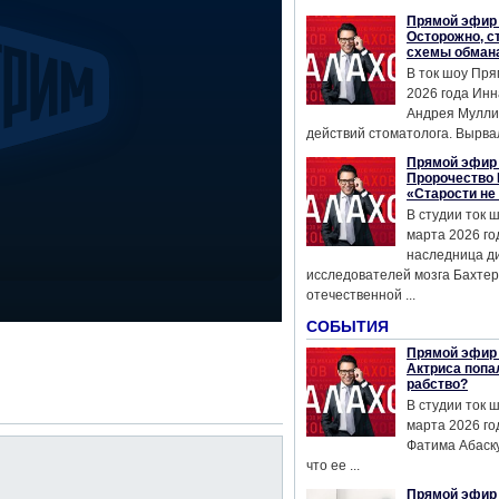
Прямой эфир 
Осторожно, с
схемы обман
В ток шоу Пря
2026 года Инн
Андрея Мулли
действий стоматолога. Вырвал
Прямой эфир 
Пророчество 
«Старости не
В студии ток 
марта 2026 го
наследница д
исследователей мозга Бахтер
отечественной ...
СОБЫТИЯ
Прямой эфир 
Актриса попа
рабство?
В студии ток 
марта 2026 го
Фатима Абаску
что ее ...
Прямой эфир 