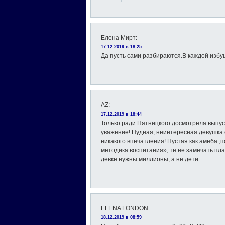
Елена Мирт
:
17.12.2019 в 18:25
Да пусть сами разбираются.В каждой избу
AZ
:
17.12.2019 в 18:44
Только ради Пятницкого досмотрела выпус
уважение! Нудная, неинтересная девушка 
никакого впечатления! Пустая как амеба ,п
методика воспитания», те не замечать пл
девке нужны миллионы, а не дети .
ELENA LONDON
:
18.12.2019 в 08:59