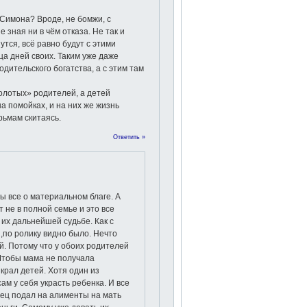
, Симона? Вроде, не бомжи, с
 зная ни в чём отказа. Не так и
утся, всё равно будут с этими
а дней своих. Таким уже даже
одительского богатства, а с этим там
олотых» родителей, а детей
а помойках, и на них же жизнь
рьмам скитаясь.
Ответить »
ы все о материальном благе. А
т не в полной семье и это все
 их дальнейшей судьбе. Как с
,по ролику видно было. Нечто
ой. Потому что у обоих родителей
 Чтобы мама не получала
крал детей. Хотя один из
ам у себя украсть ребенка. И все
Отец подал на алименты на мать