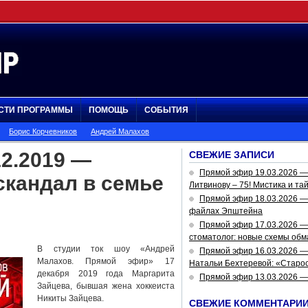
СТИ ПРОГРАММЫ
ПОМОЩЬ
СОБЫТИЯ
Борис Корчевников
Андрей Малахов
2.2019 —
СВЕЖИЕ ЗАПИСИ
Прямой эфир 19.03.2026 
кандал в семье
Литвинову – 75! Мистика и та
Прямой эфир 18.03.2026 — 
файлах Эпштейна
Прямой эфир 17.03.2026 —
стоматолог: новые схемы обм
В студии ток шоу «Андрей
Прямой эфир 16.03.2026 —
Малахов. Прямой эфир» 17
Натальи Бехтеревой: «Старос
декабря 2019 года Маргарита
Прямой эфир 13.03.2026 
Зайцева, бывшая жена хоккеиста
Никиты Зайцева.
СВЕЖИЕ КОММЕНТАРИ