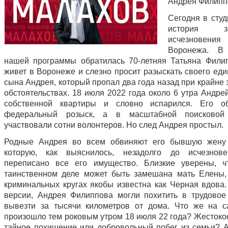
Андрея Филипп
Сегодня в студ
история заг
исчезновени
Воронежа. В
нашей программы обратилась 70-летняя Татьяна Фили
живет в Воронеже и слезно просит разыскать своего еди
сына Андрея, который пропал два года назад при крайне
обстоятельствах. 18 июля 2022 года около 6 утра Андре
собственной квартиры и словно испарился. Его о
федеральный розыск, а в масштабной поисковой
участвовали сотни волонтеров. Но след Андрея простыл.
Родные Андрея во всем обвиняют его бывшую жену 
которую, как выяснилось, незадолго до исчезнов
переписано все его имущество. Близкие уверены, ч
таинственном деле может быть замешана мать Елены,
криминальных кругах якобы известна как Черная вдова.
версии, Андрея Филиппова могли похитить в трудовое
вывезти за тысячи километров от дома. Что же на 
произошло тем роковым утром 18 июля 22 года? Жестокое
тайное похищение или добровольный побег из семьи? А