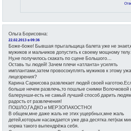
Отв
Ольга Борисовна
:
22.02.2013 в 09:36
Боже-боже! Бывшая прыгальщица балета уже не знает,
мужиков и мальчиков допустить к своему мощному тел
Ну,не получилось скакать по сцене Большого…
Оставь ты людей! Зачем плечи «атланта» усилять
имплантами,затем провосокуплять мужиков к этому уж
лицезрения?
Карина Саркисова развлекает людей своей наготою.Ес
больше нечем развлечь,то пошлые снимки Волочковой 
балерунши-есть не самый лучший способ дарить людя
радость от развлечения!
ПОШЛО,ГАДКО и МЕРЗОПАКОСТНО!
В общем,мне даже жаль не этих ущербных,мне жаль
детей,которым насаждается уже два десятка лет(как м
норма такого выпендрёжа себя.