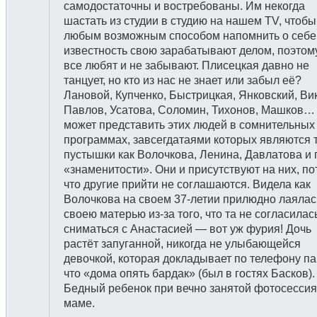
самодостаточны и востребованы. Им некогда
шастать из студии в студию на нашем TV, чтобы
любым возможным способом напомнить о себе
известность свою зарабатывают делом, поэтом
все любят и не забывают. Плисецкая давно не
танцует, но кто из нас не знает или забыл её?
Лановой, Купченко, Быстрицкая, Янковский, Ви
Павлов, Усатова, Соломин, Тихонов, Машков…
может представить этих людей в сомнительных
программах, завсегдатаями которых являются 
пустышки как Волочкова, Ленина, Давлатова и 
«знаменитости». Они и присутствуют на них, п
что другие прийти не соглашаются. Видела как
Волочкова на своем 37-летии прилюдно лаялас
своею матерью из-за того, что та не согласилас
сниматься с Анастасией — вот уж фурия! Дочь
растёт запуганной, никогда не улыбающейся
девочкой, которая докладывает по телефону па
что «дома опять бардак» (был в гостях Басков).
Бедный ребенок при вечно занятой фотосесси
маме.