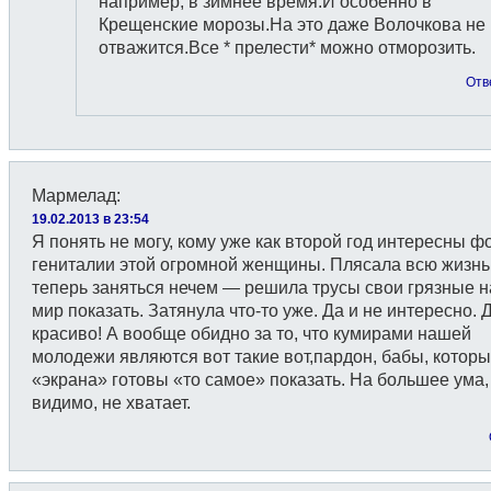
например, в зимнее время.И особенно в
Крещенские морозы.На это даже Волочкова не
отважится.Все * прелести* можно отморозить.
Отв
Мармелад
:
19.02.2013 в 23:54
Я понять не могу, кому уже как второй год интересны 
гениталии этой огромной женщины. Плясала всю жизнь
теперь заняться нечем — решила трусы свои грязные н
мир показать. Затянула что-то уже. Да и не интересно. 
красиво! А вообще обидно за то, что кумирами нашей
молодежи являются вот такие вот,пардон, бабы, котор
«экрана» готовы «то самое» показать. На большее ума,
видимо, не хватает.