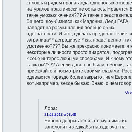
сплошь и рядом пропаганда однополых отноше
натуралов практически не осталось. Нравятся 
такие умозаключения??? А такие представител
Вашего шоу-бизнеса, как Мадонна, Леди ГАГА,
наводят на размышления вообще об их
адекватности. И что , сделать предположение, ч
заграница* * деградирует* как нравственно , так
умственно???? Вы же прекрасно понимаете, чт
некоторые личности просто пиарятся , подогре
к себе интерес любыми способами. И к чему эт
сарказм???? А если давно не были в Росии, так
приезжайте и посмотрите своими глазами. Рос
одеваются гораздо более закрыто , чем Европе
вот ,например, везде бываю. Знаю, о чём говор
Отв
Лора
:
21.02.2013 в 03:48
Европа допрыгается, что муслимы их
заполонят и хеджабы навздрючат на