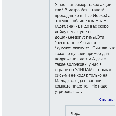
У нас, например, такие акции,
как * В метро без штанов*,
проходящие в Нью-Йорке,( а
это уже поближе к вам там
будет, значит, и до вас скоро
дойдут, если уже не
дошли),недопустимы.Эти
*бесштанные* быстро в
*кутузке* окажутся. Считаю, что
тоже не лучший пример для
подражания детям.А даже
такие волочковы у нас в
стране по УЛИЦАМ с голыми
сись-ми не ходят, только на
Мальдивах, да в ванной
комнате пиарятся. Не надо
утрировать….
Ответить »
Лора
: