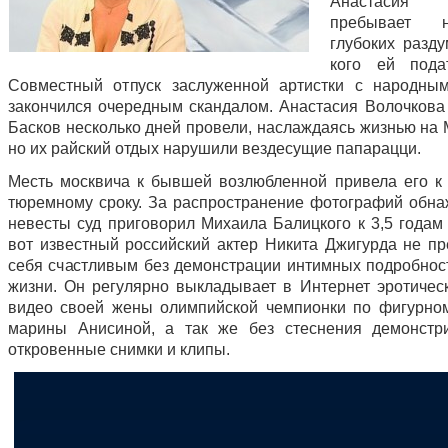
Анастасия В
пребывает 
глубоких разд
кого ей пода
Совместный отпуск заслуженной артистки с народны
закончился очередным скандалом. Анастасия Волочкова
Басков несколько дней провели, наслаждаясь жизнью на 
но их райский отдых нарушили вездесущие папарацци.
Месть москвича к бывшей возлюбленной привела его к
тюремному сроку. За распространение фотографий обна
невесты суд приговорил Михаила Балицкого к 3,5 годам
вот известный российский актер Никита Джигурда не пр
себя счастливым без демонстрации интимных подробнос
жизни. Он регулярно выкладывает в Интернет эротичес
видео своей жены олимпийской чемпионки по фигурно
марины Анисиной, а так же без стеснения демонстр
откровенные снимки и клипы.