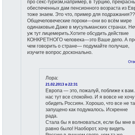
про секс-туризм,например, в Турцию, прекрасн
обеспеченных дам пенсионного возраста из Е
тоже знаем. Это что, пример для подражания?
Общечеловеческие пороки—они во всём мире
одинаковые.Даже в мусульманских странах. Не
уж тут лицемерить.Хотите обсудить действие
КОНКРЕТНОГО человека—это Ваше дело. А п
чем говорить о стране— подумайте получше,
изучите вопрос досконально.
Отв
Лора
:
21.02.2013 в 22:31
Европа — это, пожалуй, поближе к вам.
нас тут все спокойно. И я вовсе не хочу
обидеть Россиян. Хорошо, что все не та
запущено как подумалось. Искренне
рада.
Стала бы я волноваться, если бы мне 
равно было! Наоборот, хочу видеть
Россию в лучшем свете, чем та же