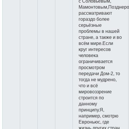
с Соловьёвым,
Мамонтовым,Позднеро
рассматривают
гораздо более
серьёзные
проблемы в нашей
стране, а также и во
всём мире.Если
круг интересов
человека
ограничивается
просмотром
передачи Дом-2, то
тогда не мудрено,
что и всё
мировоззрение
строится по
данному
принципу.Я,
например, смотрю
Евроньюс, где
жизнь других стран