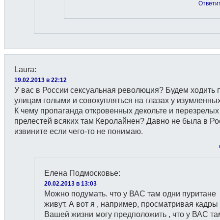
Ответи
Laura
:
19.02.2013 в 22:12
У вас в России сексуальная революция? Будем ходить 
улицам голыми и совокупляться на глазах у изумленны
К чему пропаганда откровенных декольте и перезрелых
прелестей всяких там Керолайнен? Давно не была в Ро
извините если чего-то не понимаю.
Елена Подмосковье
:
20.02.2013 в 13:03
Можно подумать. что у ВАС там одни пуритане
живут. А вот я , например, просматривая кадры
Вашей жизни могу предположить , что у ВАС та