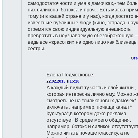
самодостаточности и ума в дамочках,- тем бол
них силикона, ботокса и проч. . Есть масса при
тому (и в вашей стране и у нас), когда достаточ
известные публичные люди (кино, эстрада, наук
стремятся свою индивидуальную внешность
превратить в неузнаваемую обезображенную 
ведь все «красотки» на одно лицо как близнецы
сёстры.
Отв
Елена Подмосковье
:
22.02.2013 в 15:10
А каждый видит ту часть и слой жизни ,
которая интересна лично ему. Можно ж
смотреть не на *силиконовых дамочек* ,
включать , например, почаще канал *
Культура*,в котором даже реклама
отсутствует. В среде моего общения,
например, ботокс и силикон отсутствует
Можно читать почаще классику, а не