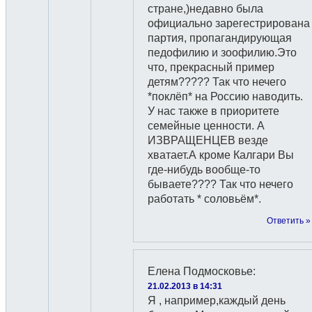
стране,)недавно была
официально зарегестрирована
партия, пропагандирующая
педофилию и зоофилию.Это
что, прекрасный пример
детям????? Так что нечего
*поклёп* на Россию наводить.
У нас также в приоритете
семейные ценности. А
ИЗВРАЩЕНЦЕВ везде
хватает.А кроме Калгари Вы
где-нибудь вообще-то
бываете???? Так что нечего
работать * соловьём*.
Ответить »
Елена Подмосковье
:
21.02.2013 в 14:31
Я , например,каждый день