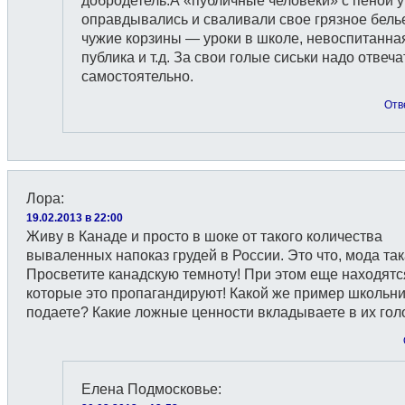
добродетель.А «публичные человеки» с пеной у
оправдывались и сваливали свое грязное бель
чужие корзины — уроки в школе, невоспитанна
публика и т.д. За свои голые сиськи надо отвеча
самостоятельно.
Отв
Лора
:
19.02.2013 в 22:00
Живу в Канаде и просто в шоке от такого количества
вываленных напоказ грудей в России. Это что, мода та
Просветите канадскую темноту! При этом еще находятс
которые это пропагандируют! Какой же пример школьн
подаете? Какие ложные ценности вкладываете в их го
Елена Подмосковье
: