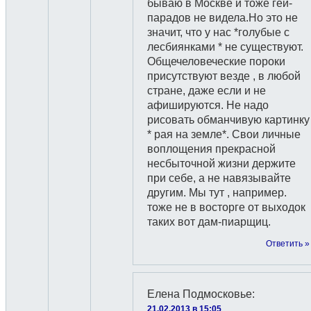
бываю в Москве и тоже гей-
парадов не видела.Но это не
значит, что у нас *голубые с
лесбиянками * не существуют.
Общечеловеческие пороки
присутствуют везде , в любой
стране, даже если и не
афишируются. Не надо
рисовать обманчивую картинку
* рая на земле*. Свои личные
воплощения прекрасной
несбыточной жизни держите
при себе, а не навязывайте
другим. Мы тут , например.
тоже не в восторге от выходок
таких вот дам-пиарщиц.
Ответить »
Елена Подмосковье
:
21.02.2013 в 15:05