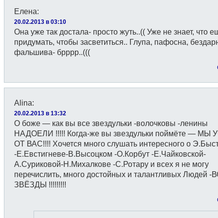
Елена
:
20.02.2013 в 03:10
Она уже так достала- просто жуть..(( Уже не знает, что е
придумать, чтобы засветиться.. Глупа, пафосна, бездар
фальшива- брррр..(((
Alina
:
20.02.2013 в 13:32
О боже — как вы все звездульки -волочковы -ленины
НАДОЕЛИ !!!!! Когда-же вы звездульки поймёте — МЫ
ОТ ВАС!!!! Хочется много слушать интересного о Э.Быс
-Е.Евстигневе-В.Высоцком -О.Корбут -Е.Чайковской-
А.Суриковой-Н.Михалкове -С.Ротару и всех я не могу
перечислить, много достойных и талантливых Людей -
ЗВЁЗДЫ !!!!!!!!!