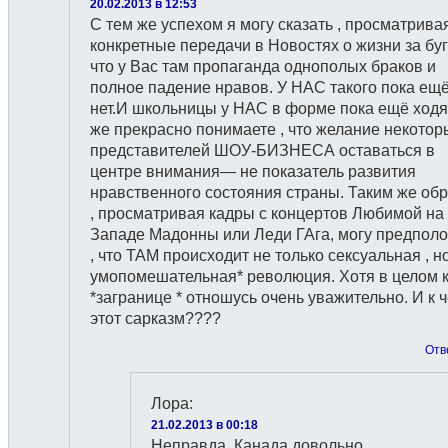
20.02.2013 в 12:53
С тем же успехом я могу сказать , просматрива
конкретные передачи в Новостях о жизни за буг
что у Вас там пропаганда однополых браков и
полное падение нравов. У НАС такого пока ещ
нет.И школьницы у НАС в форме пока ещё ходя
же прекрасно понимаете , что желание некотор
представителей ШОУ-БИЗНЕСА оставаться в
центре внимания— не показатель развития
нравственного состояния страны. Таким же об
, просматривая кадры с концертов Любимой на
Западе Мадонны или Леди ГАга, могу предпол
, что ТАМ происходит не только сексуальная , но
умопомешательная* революция. Хотя в целом 
*загранице * отношусь очень уважительно. И к 
этот сарказм????
Отв
Лора
:
21.02.2013 в 00:18
Неправда, Канада довольно