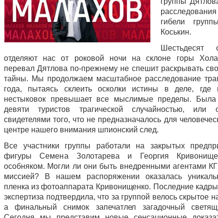
группы Дятлова
расследован
гибели групп
Коськин.
Шестьдесят 
отделяют нас от роковой ночи на склоне горы Хола
перевал Дятлова по-прежнему не спешит раскрывать св
тайны. Мы продолжаем масштабное расследование тра
года, пытаясь склеить осколки истины в деле, где 
нестыковок превышает все мыслимые пределы. Была 
девяти туристов трагической случайностью, или 
свидетелями того, что не предназначалось для человечес
центре нашего внимания шпионский след.
Все участники группы работали на закрытых предпр
фигуры Семена Золотарева и Георгия Кривонище
особняком. Могли ли они быть внедренными агентами КГ
миссией? В нашем распоряжении оказалась уникальн
пленка из фотоаппарата Кривонищенко. Последние кадры
экспертиза подтвердила, что за группой велось скрытое 
а финальный снимок запечатлел загадочный светящ
Сегодня мы представим новые сенсационные доказат