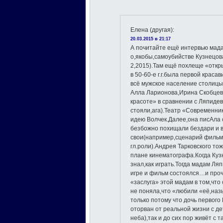
Елена (другая)
:
20.03.2015 в 21:17
А почитайте ещё интервью мада
о,якобы,самоубийстве Кузнецов
2,2015).Там ещё похлеще «откры
в 50-60-е г.г.была первой краса
всё мужское население столицы
Алла Ларионова,Ирина Скобцева
красоте» в сравнении с Ляпиде
стояли,ага).Театр «Современни
идею Волчек.Далее,она писАла 
безбожно похищали бездари и 
свои(например,сценарий фильм
гл.роли).Андрея Тарковского то
плане кинематографа.Когда Куз
знал,как играть.Тогда мадам Ля
игре и фильм состоялся…и про
«заслуга» этой мадам в том,что 
не поняла,что «любили «её,назы
только потому что дочь первого
оторван от реальной жизни с дет
неба),так и до сих пор живёт с