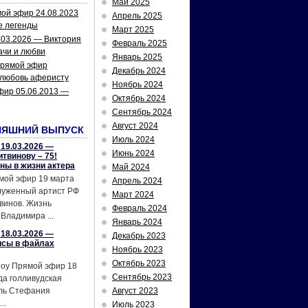
Май 2025
ой эфир 24.08.2023
Апрель 2025
е легенды
Март 2025
.03.2026 — Виктория
Февраль 2025
ачи и любви
Январь 2025
рямой эфир
Декабрь 2024
 любовь аферисту
Ноябрь 2024
фир 05.06.2013 —
Октябрь 2024
Сентябрь 2024
Август 2024
НЯШНИЙ ВЫПУСК
Июль 2024
19.03.2026 —
Июнь 2024
твинову – 75!
йны в жизни актера
Май 2024
мой эфир 19 марта
Апрель 2024
служенный артист РФ
Март 2024
винов. Жизнь
Февраль 2024
Владимира ...
Январь 2024
18.03.2026 —
Декабрь 2023
исы в файлах
Ноябрь 2023
Октябрь 2023
шоу Прямой эфир 18
Сентябрь 2023
да голливудская
ель Стефания
Август 2023
..
Июль 2023