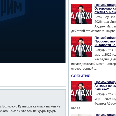
Прямой эфир 
Осторожно, с
схемы обман
В ток шоу Пря
2026 года Инн
Андрея Мулли
действий стоматолога. Вырвал
Прямой эфир 
Пророчество 
«Старости не
В студии ток 
марта 2026 го
наследница д
исследователей мозга Бахтер
отечественной ...
СОБЫТИЯ
Прямой эфир 
Актриса попа
рабство?
В студии ток 
марта 2026 го
Фатима Абаску
а. Возможно Кузнецов женился на ней не
что ее ...
тского Союза»-это вам не хухры мухры.
Прямой эфир 