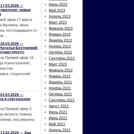
Июнь 2023
17.03.2026 —
томатолог: новые
Май 2023
а
Апрель 2023
мой эфир 17 марта
Март 2023
а Муллина, жена
Февраль 2023
на, пострадавшего от
Январь 2023
и ...
Декабрь 2022
16.03.2026 —
Ноябрь 2022
Натальи Бехтеревой:
 существует!»
Октябрь 2022
шоу Прямой эфир 16
Сентябрь 2022
да психотерапевт,
Март 2022
инастии
Февраль 2022
евых, создателей
Январь 2022
Декабрь 2021
Ноябрь 2021
Октябрь 2021
03.03.2026 —
ла в сексуальное
Сентябрь 2021
Август 2021
шоу Прямой эфир 3
Июль 2021
да актриса, певица
Июнь 2021
лиева, она уверена,
Май 2021
Апрель 2021
13.02.2026 — Два