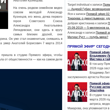
Анатолия Кузнецова.
Target individual
к записи
Прям
На очень редком семейном видео
— Андрей Губин: возвращени
совсем молодой Александр
Яся
к записи
Прямой эфир 02
Кузнецов, его жена, дочка первого
Токарева: о джентльменах, уд
героя Советского Союза
добрая христианка
к записи
П
Александра Анатольевна
25.09.2019 — 5 миллионов за
Ляпидевская, они здесь в кругу
Александр
к записи
Прямой э
самых близких друзей, они
Матиас Руст — голубь мира?
Ирина. Он уже стал знаменитым, снявшись в
 а умер Анатолий Борисович 7 марта 2014
ПРЯМОЙ ЭФИР° СЕГОД
Прямой эфир 
я пришла в студию Прямого эфира, чтобы
Владимиру Ли
Мистика и та
ала от общественности — как на самом деле
В ток шоу Пря
2026 года за
Владимир Лит
заслуженного артиста России 
Прямой эфир 
Русские актр
Эпштейна
В студии ток 
марта 2026 го
актриса, мод
Макарова, она упоминается в .