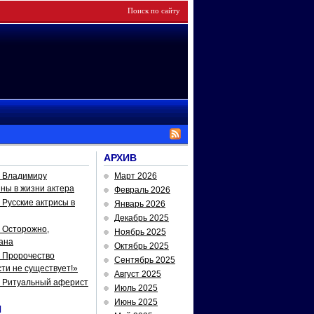
АРХИВ
— Владимиру
Март 2026
йны в жизни актера
Февраль 2026
Русские актрисы в
Январь 2026
Декабрь 2025
 Осторожно,
Ноябрь 2025
ана
Октябрь 2025
 Пророчество
Сентябрь 2025
ти не существует!»
Август 2025
— Ритуальный аферист
Июль 2025
Июнь 2025
И