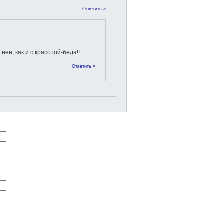
Ответить »
 нее, как и с красотой-беда!!
Ответить »