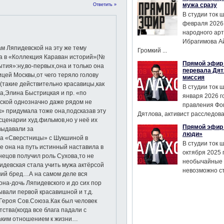
мужа сразу
Ответить »
В студии ток 
февраля 2026
народного ар
Ибрагимова А
м Ляпидевской на эту же тему
Громкий ...
а в «Коллекция Караван историй»(№
Прямой эфир 
тия»:ну,во-первых,она и только она
перевала Дят
вицей Москвы,от чего теряло голову
миссия
(такие действительно красавицы,как
В студии ток 
,Элина Быстрицкая и пр. «по
января 2026 г
вской однозначно даже рядом не
правления Фо
к» придумала тоже она,подсказав эту
Дятлова, активист расследован
сценарии худ.фильмов,но у неё их
Прямой эфир 
выдавали за
люди»
а «Сверстницы» с Шукшиной в
В студии ток 
же она на путь истинный наставила в
октября 2025 
нецов получил роль Сухова,то не
необычайные 
пидевская стала учить мужа актёрсой
невозможно сте
чий бред…А на самом деле вся
она-дочь Ляпидевского и до сих пор
вали первой красавишной и т.д.
 Героя Сов.Союза.Как был человек
ства(когда все блага падали с
 таким отношением к жизни…