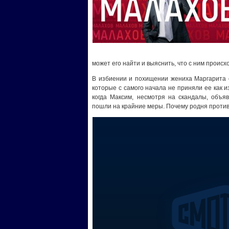
может его найти и выяснить, что с ним происх
В избиении и похищении жениха Маргарита о
которые с самого начала не приняли ее как и
когда Максим, несмотря на скандалы, объяв
пошли на крайние меры. Почему родня против