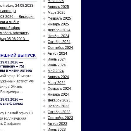
Май 2025
ой эфир 24.08.2023
Апрель 2025
е легенды
Март 2025
.03.2026 — Виктория
Февраль 2025
ачи и любви
Январь 2025
рямой эфир
Декабрь 2024
 любовь аферисту
Ноябрь 2024
фир 05.06.2013 —
Октябрь 2024
Сентябрь 2024
Август 2024
НЯШНИЙ ВЫПУСК
Июль 2024
19.03.2026 —
Июнь 2024
твинову – 75!
йны в жизни актера
Май 2024
мой эфир 19 марта
Апрель 2024
служенный артист РФ
Март 2024
винов. Жизнь
Февраль 2024
Владимира ...
Январь 2024
18.03.2026 —
Декабрь 2023
исы в файлах
Ноябрь 2023
Октябрь 2023
шоу Прямой эфир 18
Сентябрь 2023
да голливудская
ель Стефания
Август 2023
..
Июль 2023