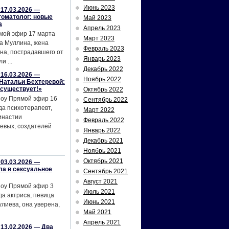
Июнь 2023
17.03.2026 —
томатолог: новые
Май 2023
а
Апрель 2023
мой эфир 17 марта
Март 2023
а Муллина, жена
Февраль 2023
на, пострадавшего от
Январь 2023
и ...
Декабрь 2022
16.03.2026 —
Ноябрь 2022
Натальи Бехтеревой:
 существует!»
Октябрь 2022
шоу Прямой эфир 16
Сентябрь 2022
да психотерапевт,
Март 2022
инастии
Февраль 2022
евых, создателей
Январь 2022
Декабрь 2021
Ноябрь 2021
Октябрь 2021
03.03.2026 —
ла в сексуальное
Сентябрь 2021
Август 2021
шоу Прямой эфир 3
Июль 2021
да актриса, певица
Июнь 2021
лиева, она уверена,
Май 2021
Апрель 2021
13.02.2026 — Два