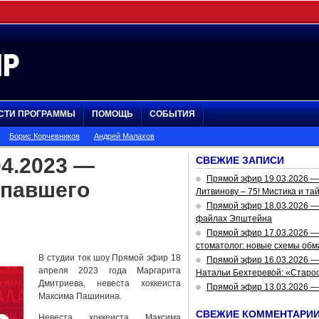
СТИ ПРОГРАММЫ
ПОМОЩЬ
СОБЫТИЯ
Борис Корчевников
Андрей Малахов
4.2023 —
СВЕЖИЕ ЗАПИСИ
Прямой эфир 19.03.2026 
опавшего
Литвинову – 75! Мистика и та
Прямой эфир 18.03.2026 — 
файлах Эпштейна
Прямой эфир 17.03.2026 —
стоматолог: новые схемы обм
В студии ток шоу Прямой эфир 18
Прямой эфир 16.03.2026 —
апреля 2023 года Маргарита
Натальи Бехтеревой: «Старос
Дмитриева, невеста хоккеиста
Прямой эфир 13.03.2026 
Максима Пашинина.
СВЕЖИЕ КОММЕНТАРИ
Невеста хоккеиста Максима