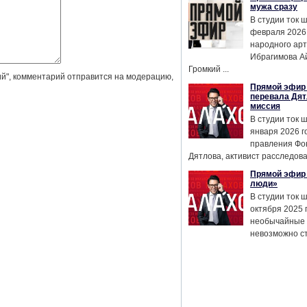
мужа сразу
В студии ток 
февраля 2026
народного ар
Ибрагимова А
Громкий ...
й", комментарий отправится на модерацию,
Прямой эфир 
перевала Дят
миссия
В студии ток 
января 2026 г
правления Фо
Дятлова, активист расследован
Прямой эфир 
люди»
В студии ток 
октября 2025 
необычайные 
невозможно сте