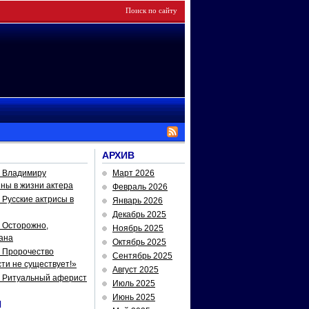
АРХИВ
— Владимиру
Март 2026
йны в жизни актера
Февраль 2026
Русские актрисы в
Январь 2026
Декабрь 2025
 Осторожно,
Ноябрь 2025
ана
Октябрь 2025
 Пророчество
Сентябрь 2025
ти не существует!»
Август 2025
— Ритуальный аферист
Июль 2025
Июнь 2025
И