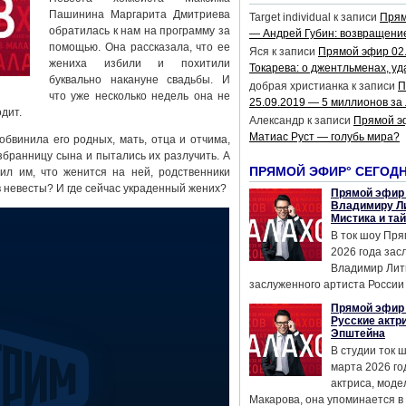
Пашинина Маргарита Дмитриева
Target individual
к записи
Прям
обратилась к нам на программу за
— Андрей Губин: возвращени
помощью. Она рассказала, что ее
Яся
к записи
Прямой эфир 02
жениха избили и похитили
Токарева: о джентльменах, уд
буквально накануне свадьбы. И
добрая христианка
к записи
П
что уже несколько недель она не
25.09.2019 — 5 миллионов за
одит.
Александр
к записи
Прямой э
Матиас Руст — голубь мира?
бвинила его родных, мать, отца и отчима,
збранницу сына и пытались их разлучить. А
ПРЯМОЙ ЭФИР° СЕГОД
ил им, что женится на ней, родственники
 невесты? И где сейчас украденный жених?
Прямой эфир 
Владимиру Ли
Мистика и та
В ток шоу Пря
2026 года за
Владимир Лит
заслуженного артиста России 
Прямой эфир 
Русские актр
Эпштейна
В студии ток 
марта 2026 го
актриса, мод
Макарова, она упоминается в .