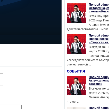
Прямой эфир 
Осторожно, с
схемы обман
В ток шоу Пря
2026 года Инн
Андрея Мулли
действий стоматолога. Вырвал
Прямой эфир 
Пророчество 
«Старости не
В студии ток 
марта 2026 го
наследница д
исследователей мозга Бахтер
отечественной ...
СОБЫТИЯ
Прямой эфир 
Актриса попа
рабство?
В студии ток 
марта 2026 го
Фатима Абаску
что ее ...
Прямой эфир 