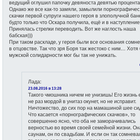
ведущий оглушил папочку девяноста девятью процента
Однако же все как-то замяли, замылили порнографичес
скачки первой супруги нашего героя в злополучной бане
будто только что Оскара получила, ещё и в наступлени
Принялась стрелки переводить. Вот же наглость наша
бабская)))
При таком раскладе, у героя были все основания сомн
в отцовстве. Так что зря Боря так жестоко с ним… Хотя
мужской солидарности мог бы так не унижать.
Лада
:
23.08.2016 в 13:28
Такого чмошника ничем не унизишь! Его жизнь
не раз мордой в унитаз окунет, но не исправит.
Ничтожество, до сих пор на мамашиной шее сид
Что касается «порнографических скачков», то
совершенно ясно, что оба не заморачивались
верностью во время своей семейной жизни. Он
саунам, он по свадьбам. И если он так сомнева