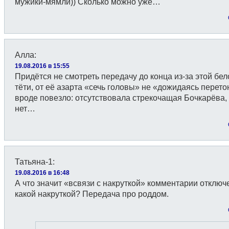
мужики-мямли)) Сколько можно уже…
Алла
:
19.08.2016 в 15:55
Придётся не смотреть передачу до конца из-за этой бе
тёти, от её азарта «сечь головы» не «дожидаясь перет
вроде повезло: отсутствовала стрекочащая Бочкарёва,
нет…
Татьяна-1
:
19.08.2016 в 16:48
А что значит «всвязи с накруткой» комментарии отклю
какой накруткой? Передача про роддом.