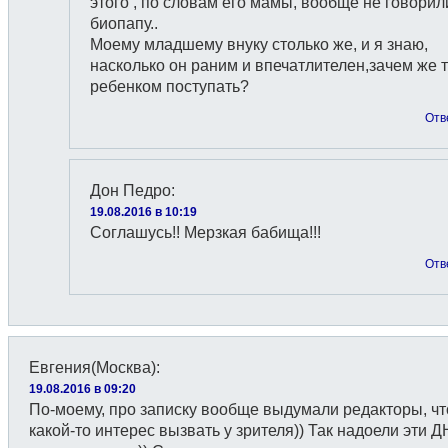
этого , по словам его мамы, вообще не говорил
биопапу..
Моему младшему внуку столько же, и я знаю,
насколько он раним и впечатлителен,зачем же т
ребенком поступать?
Отв
Дон Педро
:
19.08.2016 в 10:19
Соглашусь!! Мерзкая бабища!!!
Отв
Евгения(Москва)
:
19.08.2016 в 09:20
По-моему, про записку вообще выдумали редакторы, чт
какой-то интерес вызвать у зрителя)) Так надоели эти Д