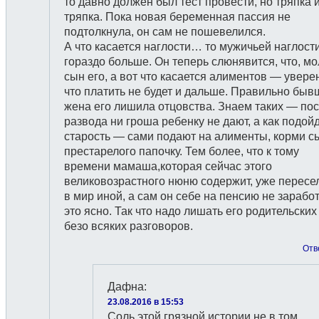
то давно должен был тест провести, но тряпка и
тряпка. Пока новая беременная пассия не
подтолкнула, он сам не пошевелился.
А что касается наглости… то мужичьей наглост
гораздо больше. Он теперь слюнявится, что, мо
сын его, а вот что касается алиментов — увере
что платить не будет и дальше. Правильно быв
жена его лишила отцовства. Знаем таких — по
развода ни гроша ребенку не дают, а как подой
старость — сами подают на алименты, корми с
престарелого папочку. Тем более, что к тому
времени мамаша,которая сейчас этого
великовозрастного нюню содержит, уже пересе
в мир иной, а сам он себе на пенсию не заработ
это ясно. Так что надо лишать его родительских
безо всяких разговоров.
Отв
Дафна
:
23.08.2016 в 15:53
Соль этой грязной истории не в том,