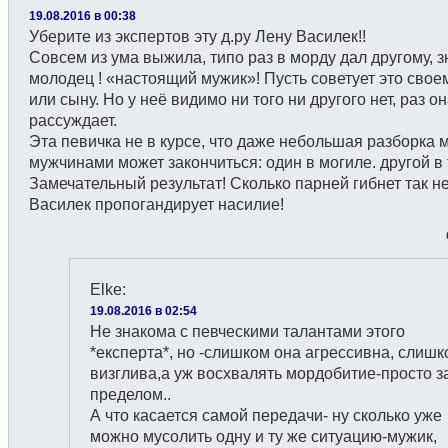
19.08.2016 в 00:38
Уберите из экспертов эту д.ру Лену Василек!!
Совсем из ума выжила, типо раз в морду дал другому, з
молодец ! «настоящий мужик»! Пусть советует это свое
или сыну. Но у неё видимо ни того ни другого нет, раз он
рассуждает.
Эта певичка не в курсе, что даже небольшая разборка 
мужчинами может закончиться: один в могиле. другой в
Замечательный результат! Сколько парней гибнет так н
Василек пропогандирует насилие!
Elke
:
19.08.2016 в 02:54
Не знакома с певческими талантами этого
*експерта*, но -слишком она агрессивна, слиш
визглива,а уж восхвалять мордобитие-просто з
пределом..
А что касается самой передачи- ну сколько уже
можно мусолить одну и ту же ситуацию-мужик,