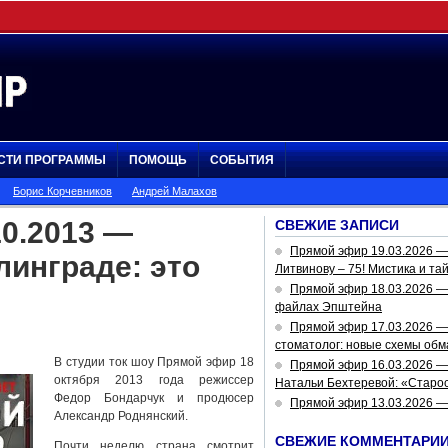
СТИ ПРОГРАММЫ
ПОМОЩЬ
СОБЫТИЯ
Борис Корчевников
Андрей Малахов
0.2013 —
СВЕЖИЕ ЗАПИСИ
Прямой эфир 19.03.2026 
инграде: это
Литвинову – 75! Мистика и та
Прямой эфир 18.03.2026 — 
файлах Эпштейна
Прямой эфир 17.03.2026 —
стоматолог: новые схемы обм
В студии ток шоу Прямой эфир 18
Прямой эфир 16.03.2026 —
октября 2013 года режиссер
Натальи Бехтеревой: «Старос
Федор Бондарчук и продюсер
Прямой эфир 13.03.2026 
Александр Роднянский.
СВЕЖИЕ КОММЕНТАРИ
Почти неделю страна смотрит