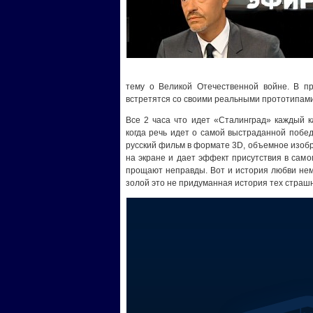
тему о Великой Отечественной войне. В п
встретятся со своими реальными прототипами
Все 2 часа что идет «Сталинград» каждый к
когда речь идет о самой выстраданной побед
русский фильм в формате 3D, объемное изоб
на экране и дает эффект присутствия в само
прощают неправды. Вот и история любви нем
золой это не придуманная история тех стра