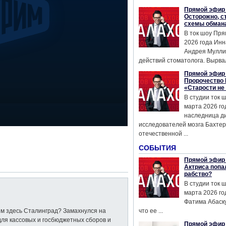
Прямой эфир 
Осторожно, с
схемы обман
В ток шоу Пря
2026 года Инн
Андрея Мулли
действий стоматолога. Вырвал
Прямой эфир 
Пророчество 
«Старости не
В студии ток 
марта 2026 го
наследница д
исследователей мозга Бахтер
отечественной ...
СОБЫТИЯ
Прямой эфир 
Актриса попа
рабство?
В студии ток 
марта 2026 го
Фатима Абаску
ем здесь Сталинград? Замахнулся на
что ее ...
для кассовых и госбюджетных сборов и
Прямой эфир 