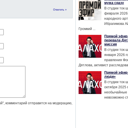
мужа сразу
В студии ток 
Ответить »
февраля 2026
народного ар
Ибрагимова А
Громкий ...
Прямой эфир 
перевала Дят
миссия
В студии ток 
января 2026 г
правления Фо
Дятлова, активист расследован
Прямой эфир 
люди»
В студии ток 
октября 2025 
необычайные 
невозможно сте
й", комментарий отправится на модерацию,