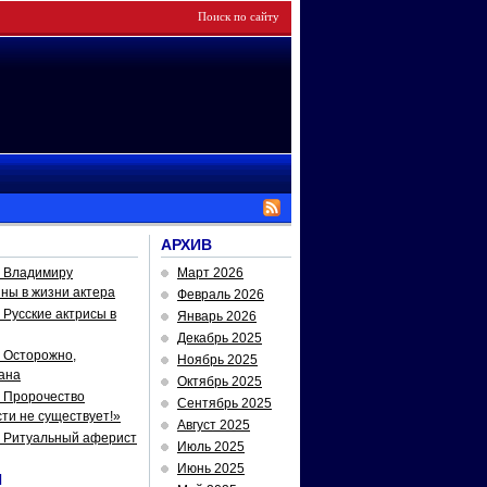
АРХИВ
— Владимиру
Март 2026
йны в жизни актера
Февраль 2026
Русские актрисы в
Январь 2026
Декабрь 2025
 Осторожно,
Ноябрь 2025
ана
Октябрь 2025
 Пророчество
Сентябрь 2025
ти не существует!»
Август 2025
— Ритуальный аферист
Июль 2025
Июнь 2025
И