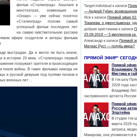
фильм «Сталинград». Аншлаги в
Target individual
к записи
Прям
кинотеатрах, номинация на
— Андрей Губин: возвращени
«Оскар» — уже сейчас понятно
Яся
к записи
Прямой эфир 02
«Сталинград» похоже самый
Токарева: о джентльменах, уд
успешный фильм последних лет
добрая христианка
к записи
П
на самую чувствительную русскую
25.09.2019 — 5 миллионов за
рямом эфире создатели и актеры фильма
Александр
к записи
Прямой э
.
Матиас Руст — голубь мира?
адр выстрадан. Да и могло ли быть иначе,
ПРЯМОЙ ЭФИР° СЕГОД
е в истории 20 века. «Сталинград» первый
ражение погружает зрителя в происходящее
Прямой эфир 
м пекле войны. В таких фильмах никогда не
Владимиру Ли
Мистика и та
ца и русской девушки под пулями песком и
В ток шоу Пря
шных военных лет…
2026 года за
Владимир Лит
заслуженного артиста России 
Прямой эфир 
Русские актр
Эпштейна
В студии ток 
марта 2026 го
актриса, мод
Макарова, она упоминается в .