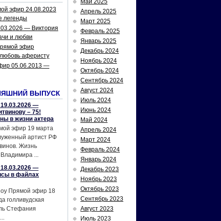
Май 2025
ой эфир 24.08.2023
Апрель 2025
е легенды
Март 2025
.03.2026 — Виктория
Февраль 2025
ачи и любви
Январь 2025
рямой эфир
Декабрь 2024
 любовь аферисту
Ноябрь 2024
фир 05.06.2013 —
Октябрь 2024
Сентябрь 2024
Август 2024
НЯШНИЙ ВЫПУСК
Июль 2024
19.03.2026 —
Июнь 2024
твинову – 75!
йны в жизни актера
Май 2024
мой эфир 19 марта
Апрель 2024
служенный артист РФ
Март 2024
винов. Жизнь
Февраль 2024
Владимира ...
Январь 2024
18.03.2026 —
Декабрь 2023
исы в файлах
Ноябрь 2023
Октябрь 2023
шоу Прямой эфир 18
Сентябрь 2023
да голливудская
ель Стефания
Август 2023
..
Июль 2023