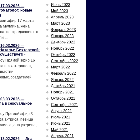
Июнь 2023
17.03.2026 —
томатолог: новые
Май 2023
а
Апрель 2023
мой эфир 17 марта
Март 2023
а Муллина, жена
Февраль 2023
на, пострадавшего от
Январь 2023
и ...
Декабрь 2022
16.03.2026 —
Ноябрь 2022
Натальи Бехтеревой:
 существует!»
Октябрь 2022
шоу Прямой эфир 16
Сентябрь 2022
да психотерапевт,
Март 2022
инастии
Февраль 2022
евых, создателей
Январь 2022
Декабрь 2021
Ноябрь 2021
Октябрь 2021
03.03.2026 —
ла в сексуальное
Сентябрь 2021
Август 2021
шоу Прямой эфир 3
Июль 2021
да актриса, певица
Июнь 2021
лиева, она уверена,
Май 2021
Апрель 2021
13.02.2026 — Два