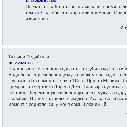
18.12.2020 в 21:26
Опечатка, сработала автозамена во время наб
текста. Спасибо, что обратили внимание. Прин
извинения
Отв
Татьяна Ледяйкина
:
18.12.2020 в 22:09
Правильно все женщина сделала, что убила мужа за из
Надо было еще любовницу мужа пинком под зад и с ле
спустить. Я вспомнила серию 112 в «Просто Марии». Т
прекрасная чертовка Лорена Дель Вилльяр спустила с
лестницы беременную любовницу своего мужа-лохудру
Сильвию. И у нее случился выкидыш. Иха-ха Ах, обожа
момент в сериале. Он у меня самый любимый.