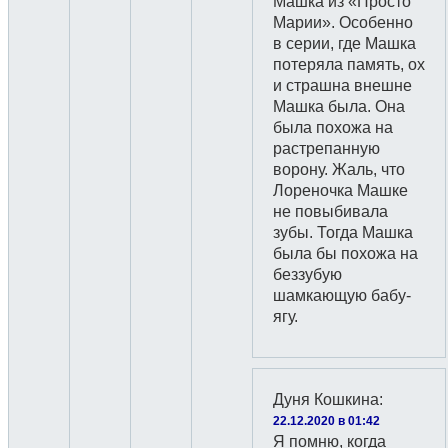
Машка из «Просто
Марии». Особенно
в серии, где Машка
потеряла память, ох
и страшна внешне
Машка была. Она
была похожа на
растрепанную
ворону. Жаль, что
Лореночка Машке
не повыбивала
зубы. Тогда Машка
была бы похожа на
беззубую
шамкающую бабу-
ягу.
Дуня Кошкина
:
22.12.2020 в 01:42
Я помню, когда