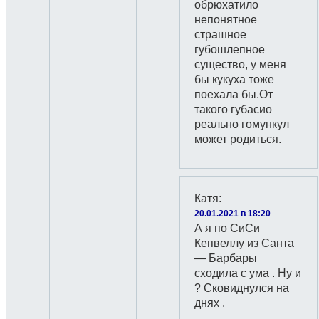
обрюхатило
непонятное
страшное
губошлепное
существо, у меня
бы кукуха тоже
поехала бы.От
такого губасио
реально гомункул
может родиться.
Катя
:
20.01.2021 в 18:20
А я по СиСи
Кепвеллу из Санта
— Барбары
сходила с ума . Ну и
? Сковиднулся на
днях .