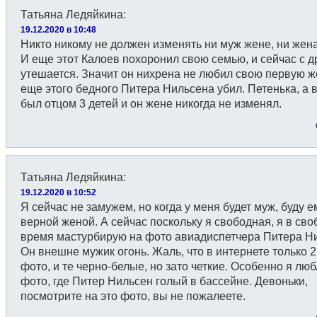
Татьяна Ледяйкина
:
19.12.2020 в 10:48
Никто никому не должен изменять ни муж жене, ни жена
И еще этот Калоев похоронил свою семью, и сейчас с д
утешается. Значит он нихрена не любил свою первую ж
еще этого бедного Питера Нильсена убил. Петенька, а 
был отцом 3 детей и он жене никогда не изменял.
Татьяна Ледяйкина
:
19.12.2020 в 10:52
Я сейчас не замужем, но когда у меня будет муж, буду е
верной женой. А сейчас поскольку я свободная, я в св
время мастурбирую на фото авиадиспетчера Питера Н
Он внешне мужик огонь. Жаль, что в интернете только 2
фото, и те черно-белые, но зато четкие. Особенно я лю
фото, где Питер Нильсен голый в бассейне. Девоньки,
посмотрите на это фото, вы не пожалеете.