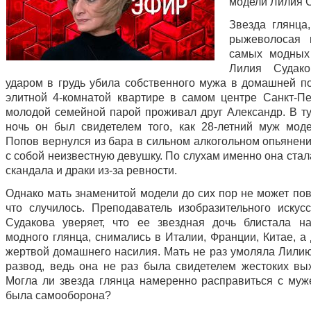
модели Лилия 
Звезда глянца,
рыжеволосая 
самых модных
Лилия Судак
ударом в грудь убила собственного мужа в домашней по
элитной 4-комнатой квартире в самом центре Санкт-Пе
молодой семейной парой проживал друг Александр. В т
ночь он был свидетелем того, как 28-летний муж мод
Попов вернулся из бара в сильном алкогольном опьянени
с собой неизвестную девушку. По слухам именно она ста
скандала и драки из-за ревности.
Однако мать знаменитой модели до сих пор не может пов
что случилось. Преподаватель изобразительного искус
Судакова уверяет, что ее звездная дочь блистала н
модного глянца, снимались в Италии, Франции, Китае, а
жертвой домашнего насилия. Мать не раз умоляла Лилию
развод, ведь она не раз была свидетелем жестоких вых
Могла ли звезда глянца намеренно расправиться с муж
была самооборона?