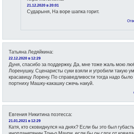
21.12.2020 в 20:01
Сударыня, На воре шапка горит.
Отв
Татьяна Ледяйкина
:
22.12.2020 в 12:29
Дуня, спасибо за поддержку. Да, мне тоже жаль мою л
Лоренушку. Сценаристы суки взяли и угробили такую у
красавицу Лорену. По справедливости тогда надо было 
портниху Машку-какашку сжечь накуй.
Евгения Никитина поэтесса
:
21.01.2021 в 12:29
Катя, кто сковиднулся на днях? Если бы это был губаст
инопланетянин Тоньо Маури, если бы он сдох от ковида,