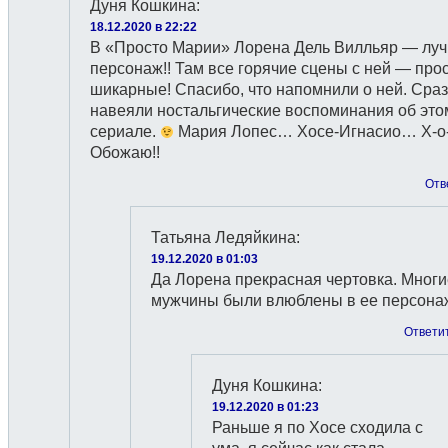
Дуня Кошкина
:
18.12.2020 в 22:22
В «Просто Марии» Лорена Дель Вилльяр — лу
персонаж!! Там все горячие сцены с ней — про
шикарные! Спасибо, что напомнили о ней. Сраз
навеяли ностальгические воспоминания об это
сериале.
Мария Лопес… Хосе-Игнасио… Х-о-с
Обожаю!!
Отв
Татьяна Ледяйкина
:
19.12.2020 в 01:03
Да Лорена прекрасная чертовка. Многи
мужчины были влюблены в ее персонаж
Ответи
Дуня Кошкина
:
19.12.2020 в 01:23
Раньше я по Хосе сходила с