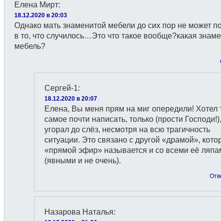
Елена Мирт
:
18.12.2020 в 20:03
Однако мать знаменитой мебели до сих пор не может п
в то, что случилось…Это что такое вообще?какая знам
мебель?
Сергей-1
:
18.12.2020 в 20:07
Елена, Вы меня прям на миг опередили! Хотел
самое почти написать, только (прости Господи!)
угорал до слёз, несмотря на всю трагичность
ситуации. Это связано с другой «драмой», кото
«прямой эфир» называется и со всеми её ляпа
(явными и не очень).
Отв
Назарова Наталья
: