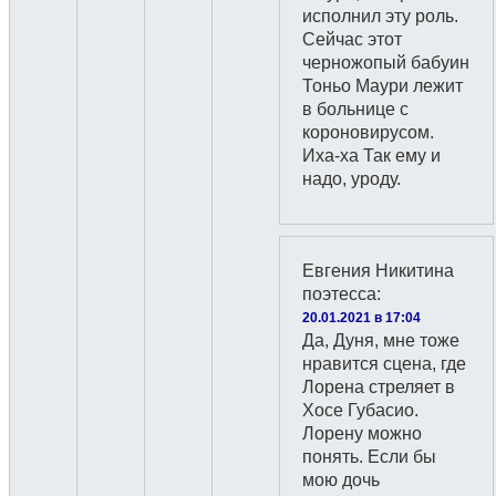
исполнил эту роль.
Сейчас этот
черножопый бабуин
Тоньо Маури лежит
в больнице с
короновирусом.
Иха-ха Так ему и
надо, уроду.
Евгения Никитина
поэтесса
:
20.01.2021 в 17:04
Да, Дуня, мне тоже
нравится сцена, где
Лорена стреляет в
Хосе Губасио.
Лорену можно
понять. Если бы
мою дочь