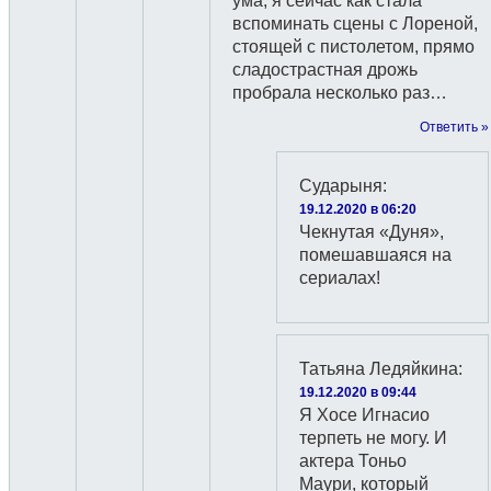
ума, я сейчас как стала
вспоминать сцены с Лореной,
стоящей с пистолетом, прямо
сладострастная дрожь
пробрала несколько раз…
Ответить »
Сударыня
:
19.12.2020 в 06:20
Чекнутая «Дуня»,
помешавшаяся на
сериалах!
Татьяна Ледяйкина
:
19.12.2020 в 09:44
Я Хосе Игнасио
терпеть не могу. И
актера Тоньо
Маури, который