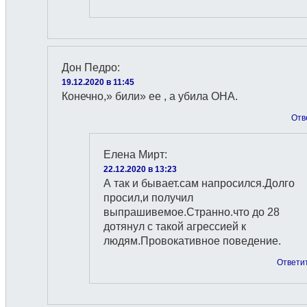
Дон Педро
:
19.12.2020 в 11:45
Конечно,» били» ее , а убила ОНА.
Отв
Елена Мирт
:
22.12.2020 в 13:23
А так и бывает.сам напросился.Долго
просил,и получил
выпрашивемое.Странно.что до 28
дотянул с такой агрессией к
людям.Провокативное поведение.
Ответи