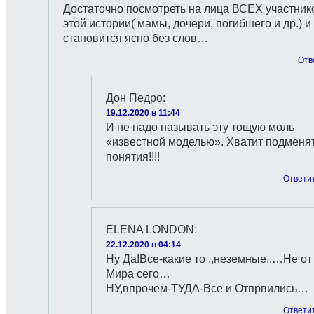
Достаточно посмотреть на лица ВСЕХ участник
этой истории( мамы, дочери, погибшего и др.) и
становится ясно без слов…
Отв
Дон Педро
:
19.12.2020 в 11:44
И не надо называть эту тощую моль
«известной моделью». Хватит подменя
понятия!!!!
Ответи
ЕLENA LONDON
:
22.12.2020 в 04:14
Ну Да!Все-какие то ,,неземные,,…Не от
Мира сего…
НУ,впрочем-ТУДА-Все и Отпрвились…
Ответи