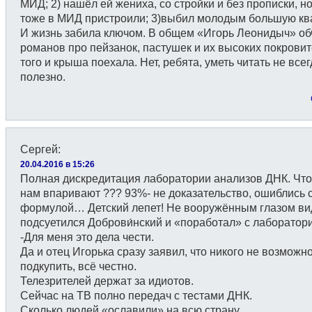
МИД; 2) нашёл ей жениха, со стройки и без прописки, но
тоже в МИД пристроили; 3)выбил молодым большую ква
И жизнь забила ключом. В общем «Игорь Леонидыч» об
романов про пейзанок, пастушек и их высоких покровит
того и крыша поехала. Нет, ребята, уметь читать не всег
полезно.
Сергей
:
20.04.2016 в 15:26
Полная дискредитация лаборатории анализов ДНК. Что
нам впаривают ??? 93%- не доказательство, ошиблись 
формулой… Детский лепет! Не вооружённым глазом вид
подсуетился Доброви́нский и «поработал» с лаборатор
-Для меня это дела чести.
Да и отец Игорька сразу заявил, что никого не возможн
подкупить, всё честно.
Телезрителей держат за идиотов.
Сейчас на ТВ полно передач с тестами ДНК.
Сколько людей «ославили» на всю страну.