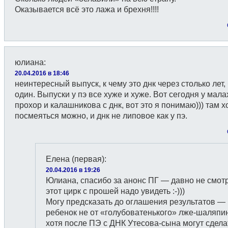
Оказывается всё это лажа и брехня!!!!
юлиана
:
20.04.2016 в 18:46
неинтересный выпуск, к чему это днк через столько лет,
один. Выпуски у пэ все хуже и хуже. Вот сегодня у мал
прохор и калашникова с днк, вот это я понимаю))) там х
посмеяться можно, и днк не липовое как у пэ.
Елена (первая)
:
20.04.2016 в 19:26
Юлиана, спасибо за анонс ПГ — давно не смот
этот цирк с прошей надо увидеть :-)))
Могу предсказать до оглашения результатов —
ребенок не от «голубоватенького» лже-шаляпи
хотя после ПЭ с ДНК Утесова-сына могут сдела