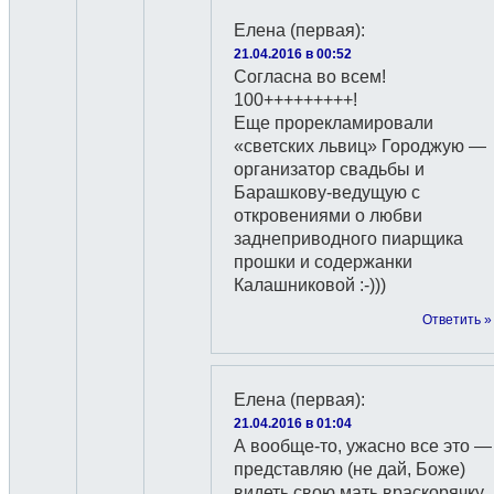
Елена (первая)
:
21.04.2016 в 00:52
Согласна во всем!
100+++++++++!
Еще прорекламировали
«светских львиц» Городжую —
организатор свадьбы и
Барашкову-ведущую с
откровениями о любви
заднеприводного пиарщика
прошки и содержанки
Калашниковой :-)))
Ответить »
Елена (первая)
:
21.04.2016 в 01:04
А вообще-то, ужасно все это —
представляю (не дай, Боже)
видеть свою мать враскорячку