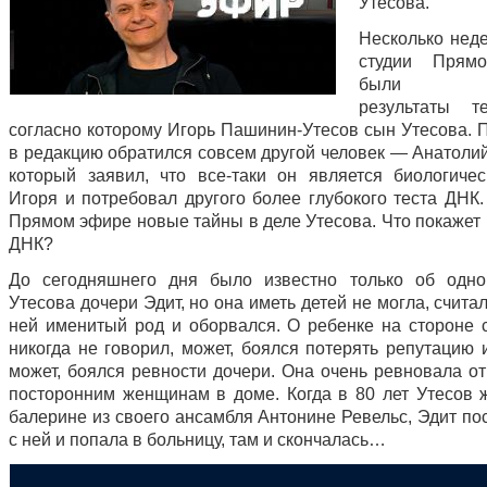
Утесова.
Несколько неде
студии Прям
были ог
результаты т
согласно которому Игорь Пашинин-Утесов сын Утесова. П
в редакцию обратился совсем другой человек — Анатоли
который заявил, что все-таки он является биологиче
Игоря и потребовал другого более глубокого теста ДНК.
Прямом эфире новые тайны в деле Утесова. Что покажет 
ДНК?
До сегодняшнего дня было известно только об одно
Утесова дочери Эдит, но она иметь детей не могла, считал
ней именитый род и оборвался. О ребенке на стороне 
никогда не говорил, может, боялся потерять репутацию 
может, боялся ревности дочери. Она очень ревновала от
посторонним женщинам в доме. Когда в 80 лет Утесов 
балерине из своего ансамбля Антонине Ревельс, Эдит по
с ней и попала в больницу, там и скончалась…