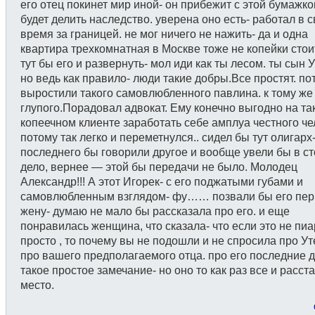
его отец покинет мир иной- он прибежит с этой бумажко
будет делить наследство. уверена оно есть- работал в 
время за границей. не мог ничего не нажить- да и одна
квартира трехкомнатная в Москве тоже не копейки стоит
тут бы его и развернуть- мол иди как ты лесом. ты сын У
но ведь как правило- люди такие добры.Все простят. по
выростили такого самовлюбленного павлина. к тому же
глупого.Порадовал адвокат. Ему конечно выгодно на та
копеечном клиенте заработать себе амплуа честного че
потому так легко и переметнулся.. сидел бы тут олигарх
последнего бы говорили другое и вообще увели бы в с
дело, вернее — этой бы передачи не было. Молодец
Александр!!! А этот Игорек- с его поджатыми губами и
самовлюбленным взглядом- фу…… позвали бы его пе
жену- думаю не мало бы рассказала про его. и еще
понравилась женщина, что сказала- что если это не пиа
просто , то почему вы не подошли и не спросила про У
про вашего предполагаемого отца. про его последние
такое простое замечание- но оно то как раз все и расст
место.