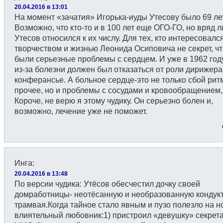
20.04.2016 в 13:01
На момент «зачатия» Игорька-иуды Утесову было 69 лет!
Возможно, что кто-то и в 100 лет еще ОГО-ГО, но вряд л
Утесов относился к их числу. Для тех, кто интересовалс
творчеством и жизнью Леонида Осиповича не секрет, чт
были серьезные проблемы с сердцем. И уже в 1962 год
из-за болезни должен был отказаться от роли дирижера
конферансье. А больное сердце-это не только сбой рит
прочее, но и проблемы с сосудами и кровообращением,
Короче, не верю я этому чудику. Он серьезно болен и,
возможно, лечение уже не поможет.
Инга
:
20.04.2016 в 13:48
По версии чудика: Утёсов обесчестил дочку своей
домработницы- неотёсанную и необразованную кондук
трамвая.Когда тайное стало явным и пузо полезло на н
влиятельный любовник:1) пристроил «девушку» секрет