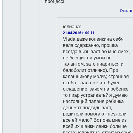
процесс!
Ответи
юлиана
:
21.04.2016 в 00:11
Vlada даже копенкина себя
вела сдержанно, прошка
всегда вызывает во мне смех,
не блещит ни умом не
талантом, зато пиариться и
балоболит отлично). Про
калашникову молчу, странная
особа, знала же что будет
оглашение, зачем на ребенке
то пиар устраивать? я думаю
настоящий папаня ребенка
деньжат подкидывает,
родители помогают, неужели
все ей мало? Вот она мне из
всей их шайки лейки больше
всего неприятна, стоит из себя