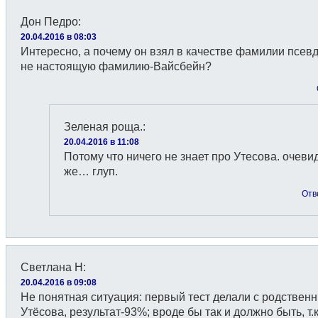
Дон Педро
:
20.04.2016 в 08:03
Интересно, а почему он взял в качестве фамилии псевд
не настоящую фамилию-Вайсбейн?
Зеленая роща.
:
20.04.2016 в 11:08
Потому что ничего не знает про Утесова. очеви
же… глуп.
Отв
Светлана Н
:
20.04.2016 в 09:08
Не понятная ситуация: первый тест делали с родствен
Утёсова, результат-93%; вроде бы так и должно быть, т.к