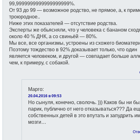
99,9999999999999999999%.
От 93 до 99 — возможное родство, не прямое, а, к прим
троюродное..
Ниже этих показателей — отсутствие родства.
Эксперты же обьясняли, что у человека с бананом сход
около 40 % ДНК, а со свиньёй — 80%.
Мы все, все организмы, устроены из схожего биоматер
Поэтому тождество в 92% доказывает только, что один
является человеком, и другой — совпадает больше алл
чем, к примеру, с собакой.
Марго
:
20.04.2016 в 09:53
Но сынуля, конечно, сволочь. ))) Каков бы ни б
парик, публично от него отказываться??? Да ещ
собственных детей в это впутать и запудрить и
мозги…
Отв