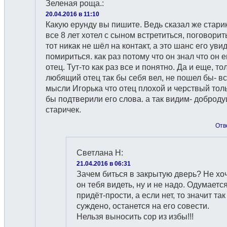
Зеленая роща.
:
20.04.2016 в 11:10
Какую ерунду вы пишите. Ведь сказал же старик
все 8 лет хотел с сыном встретиться, поговорит
тот никак не шёл на контакт, а это шанс его увид
помириться. как раз потому что он знал что он е
отец. Тут-то как раз все и понятно. Да и еще, то
любящий отец так бы себя вел, не пошел бы- в
мысли Игорька что отец плохой и черствый тол
бы подтверили его слова. а так видим- доброд
старичек.
Отв
Светлана Н
:
21.04.2016 в 06:31
Зачем биться в закрытую дверь? Не хо
он тебя видеть, ну и не надо. Одумается
придёт-прости, а если нет, то значит так
суждено, останется на его совести.
Нельзя выносить сор из избы!!!