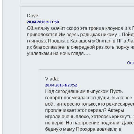
Dove
:
20.04.2016 в 21:50
Ой,мля,ну значит скоро эта троица клоунов и в
приволокется.Им здесь рады,как никому…Пойд
гляну,как Прошка с Калашом жОнятся в ПГ,а Ла
их благославляет в очередной раз,хоть поржу н
ушлепками на ночь глядя….
Отв
Vlada
:
20.04.2016 в 23:52
Над сегодняшним выпуском Пусть
говорят посмеялась от души, было все 
всё , интересно только, кто режиссирует
проплачивает этот сериал? Актёры
играли очень плохо, хотелось крикнуть :
не верю! Но настроение подняли! Даже
бедную маму Прохора вовлекли в