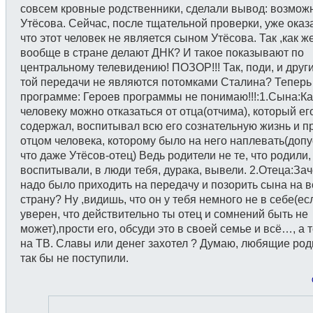
совсем кровные родственники, сделали вывод: возмож
Утёсова. Сейчас, после тщательной проверки, уже оказ
что этот человек не является сыном Утёсова. Так ,как же
вообще в стране делают ДНК? И такое показывают по
центральному телевидению! ПОЗОР!!! Так, поди, и друг
той передачи не являются потомками Сталина? Теперь
программе: Героев программы не понимаю!!!:1.Сына:Ка
человеку можно отказаться от отца(отчима), который ег
содержал, воспитывал всю его сознательную жизнь и п
отцом человека, которому было на него наплевать(допу
что даже Утёсов-отец) Ведь родители не те, что родили, 
воспитывали, в люди тебя, дурака, вывели. 2.Отеца:За
надо было приходить на передачу и позорить сына на 
страну? Ну ,видишь, что он у тебя немного не в себе(ес
уверен, что действительно ты отец и сомнений быть не
может),прости его, обсуди это в своей семье и всё…, а 
на ТВ. Славы или денег захотел ? Думаю, любящие род
так бы не поступили.