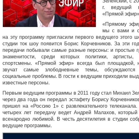
Зеленский, с 2
г. ведущий 
«Прямой эфир»
«Прямому эфи
мы с вами и 
на эту программу пригласили первого ведущего этого шо
студии ток шоу появится Борис Корчевников. За эти го
передачи побывали самые разные персоны: и простые г
знаменитости, среди которых политики, артисты, х
спортсмены. «Прямой эфир» всегда был площадкой, 
звучат самые злободневные темы, обсуждаются
социальные проблемы. В гости к ведущим приходили вы
известные персоны.
Первым ведущим программы в 2011 году стал Михаил Зел
через два года он передал эстафету Борису Корчевников
пришел на «Россию 1» с развлекательного телеканала.
четырех лет передачу ведет Андрей Малахов, который
всенародно любимой. В честь десятилетия в студии соб
ведущие программы.