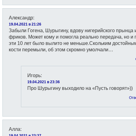
Александр
:
19.04.2021 в 21:26
Забыли Гогена, Шурыгину, вдову нигерийского прынца 
фриков. Может кому и помогла реально передача, но и г
эти 10 лет было вылито не меньше.Скольким достойн
кости перемыли, об этом скромно умолчали…
Игорь
:
19.04.2021 в 23:36
Про Шурыгину выходило на «Пусть говорят»))
Отв
Алла
:
19.04.2021 в 23:37