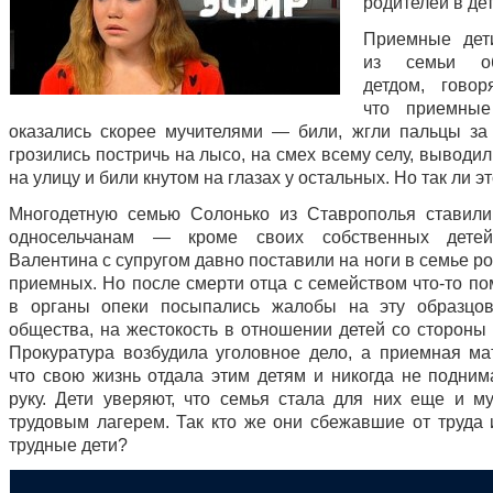
родителей в де
Приемные дет
из семьи о
детдом, говор
что приемные
оказались скорее мучителями — били, жгли пальцы за 
грозились постричь на лысо, на смех всему селу, вывод
на улицу и били кнутом на глазах у остальных. Но так ли э
Многодетную семью Солонько из Ставрополья ставил
односельчанам — кроме своих собственных детей
Валентина с супругом давно поставили на ноги в семье р
приемных. Но после смерти отца с семейством что-то по
в органы опеки посыпались жалобы на эту образцов
общества, на жестокость в отношении детей со стороны 
Прокуратура возбудила уголовное дело, а приемная мат
что свою жизнь отдала этим детям и никогда не подним
руку. Дети уверяют, что семья стала для них еще и м
трудовым лагерем. Так кто же они сбежавшие от труда 
трудные дети?