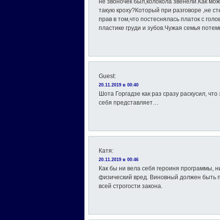
не звоночек был,колокола звенели.Как мо
такую кроху?Который при разговоре ,не с
прав в том,что постеснялась платок с голо
пластике груди и зубов.Чужая семья потем
Guest
:
20.11.2019 в 00:40
Шота Горгадзе как раз сразу раскусил, что
себя представляет…
Катя
:
20.11.2019 в 00:46
Как бы ни вела себя героиня программы, н
физический вред. Виновный должен быть п
всей строгости закона.