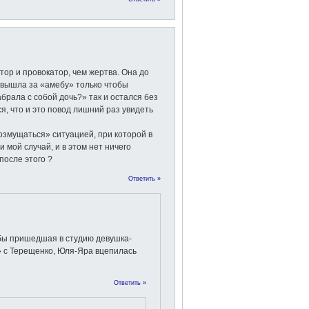
ор и провокатор, чем жертва. Она до
ж вышла за «амебу» только чтобы
абрала с собой дочь?» так и остался без
я, что и это повод лишний раз увидеть
озмущаться» ситуацией, при которой в
и мой случай, и в этом нет ничего
после этого ?
Ответить »
 бы пришедшая в студию девушка-
» с Терещенко, Юля-Яра вцепилась
Ответить »