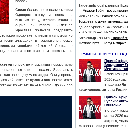
волосы.
Target individual
к записи
Прям
Среди белого дня в подмосковном
— Андрей Губин: возвращени
Одинцово экс-супруг напал на
Яся
к записи
Прямой эфир 02
бывшую жену, жестоко избил и
Токарева: о джентльменах, уд
обрил ей голову. 30-летняя
добрая христианка
к записи
П
Ярослава приехала поздравить
25.09.2019 — 5 миллионов за
 которая проживает с первым супругом, но
Александр
к записи
Прямой э
 госпитализацией в травматологическое
Матиас Руст — голубь мира?
твенными ушибами. 46-летний Александр
енщина нашла свое счастье и снова вышла
ПРЯМОЙ ЭФИР° СЕГОД
Прямой эфир 
брил ей голову, но и выставил новому мужу
Владимиру Ли
Мистика и та
только он потратил на походы Ярославы к
В ток шоу Пря
встали на защиту Александра. Они уверены,
2026 года за
дочь ей вовсе не нужна и она просто хочет
Владимир Лит
естокое избиение на «бывшего» до сих пор
заслуженного артиста России 
Прямой эфир 
Русские актр
Эпштейна
В студии ток 
марта 2026 го
актриса, мод
Макарова, она упоминается в .