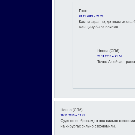
Гость
:
20.11.2019 в 21:24
Как ни странно, до пластик она 
женщину была похожа…
Нонна (СПб)
:
20.11.2019 в 21:44
Точно.А сейчас транс
Нонна (СПб)
:
20.11.2019 в 12:41
Судя по ее бровям,то она сильно сэкономи
на хирургах сильно сэкономили.