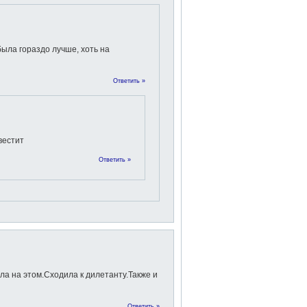
была гораздо лучше, хоть на
Ответить »
вестит
Ответить »
ла на этом.Сходила к дилетанту.Также и
Ответить »