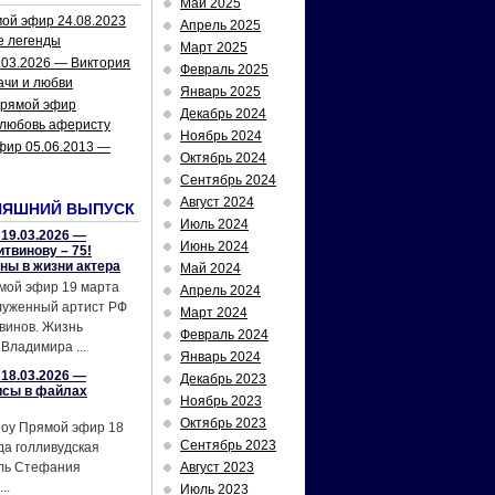
Май 2025
ой эфир 24.08.2023
Апрель 2025
е легенды
Март 2025
.03.2026 — Виктория
Февраль 2025
ачи и любви
Январь 2025
рямой эфир
Декабрь 2024
 любовь аферисту
Ноябрь 2024
фир 05.06.2013 —
Октябрь 2024
Сентябрь 2024
Август 2024
НЯШНИЙ ВЫПУСК
Июль 2024
19.03.2026 —
Июнь 2024
твинову – 75!
йны в жизни актера
Май 2024
мой эфир 19 марта
Апрель 2024
служенный артист РФ
Март 2024
винов. Жизнь
Февраль 2024
Владимира ...
Январь 2024
18.03.2026 —
Декабрь 2023
исы в файлах
Ноябрь 2023
Октябрь 2023
шоу Прямой эфир 18
Сентябрь 2023
да голливудская
ель Стефания
Август 2023
..
Июль 2023