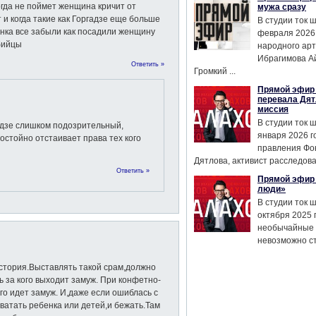
когда не поймет женщина кричит от
мужа сразу
 и когда такие как Горгадзе еще больше
В студии ток 
нка все забыли как посадили женщину
февраля 2026
убийцы
народного ар
Ибрагимова А
Ответить »
Громкий ...
Прямой эфир 
перевала Дят
миссия
В студии ток 
гадзе слишком подозрительный,
января 2026 г
остойно отстаивает права тех кого
правления Фо
Дятлова, активист расследован
Ответить »
Прямой эфир 
люди»
В студии ток 
октября 2025 
необычайные 
невозможно сте
стория.Выставлять такой срам,должно
за кого выходит замуж. При конфетно-
го идет замуж. И,даже если ошиблась с
ватать ребенка или детей,и бежать.Там