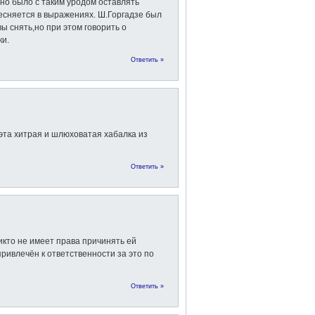
жно было с таким уродом оставлять
тесняется в выражениях. Ш.Горгадзе был
вы снять,но при этом говорить о
ки.
Ответить »
 эта хитрая и шлюховатая хабалка из
Ответить »
икто не имеет права причинять ей
ривлечён к ответственности за это по
Ответить »