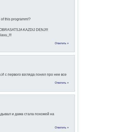
f this programm!?
 OBRASATSJA KAZDIJ DENJ!!!
vu,,!!!
Ответить »
.И с первого взгляда понял про нее все
Ответить »
ладывал и дама стала похожей на
Ответить »