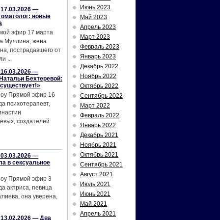
Июнь 2023
17.03.2026 —
томатолог: новые
Май 2023
а
Апрель 2023
мой эфир 17 марта
Март 2023
а Муллина, жена
Февраль 2023
на, пострадавшего от
Январь 2023
и ...
Декабрь 2022
16.03.2026 —
Ноябрь 2022
Натальи Бехтеревой:
 существует!»
Октябрь 2022
шоу Прямой эфир 16
Сентябрь 2022
да психотерапевт,
Март 2022
инастии
Февраль 2022
евых, создателей
Январь 2022
Декабрь 2021
Ноябрь 2021
Октябрь 2021
03.03.2026 —
ла в сексуальное
Сентябрь 2021
Август 2021
шоу Прямой эфир 3
Июль 2021
да актриса, певица
Июнь 2021
лиева, она уверена,
Май 2021
Апрель 2021
13.02.2026 — Два