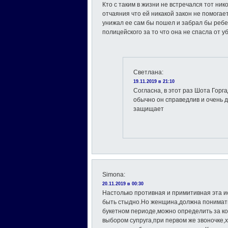
Кто с таким в жизни не встречался тот ни
отчаяния что ей никакой закон не помогает
унижал ее сам бы пошел и забрал бы ребе
полицейского за то что она не спасла от 
Светлана
:
19.11.2019 в 21:10
Согласна, в этот раз ‭Шота Гор
обычно он справедлив и очень д
защищает
Simona
:
20.11.2019 в 00:30
Настолько противная и примитивная эта и
быть стыдно.Но женщина,должна понимать 
букетном периоде,можно определить за ко
выбором супруга,при первом же звоночке,х