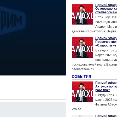
Прямой эфир 
Осторожно, с
схемы обман
В ток шоу Пря
2026 года Инн
Андрея Мулли
действий стоматолога. Вырвал
Прямой эфир 
Пророчество 
«Старости не
В студии ток 
марта 2026 го
наследница д
исследователей мозга Бахтер
отечественной ...
СОБЫТИЯ
Прямой эфир 
Актриса попа
рабство?
В студии ток 
марта 2026 го
Фатима Абаску
что ее ...
Прямой эфир 