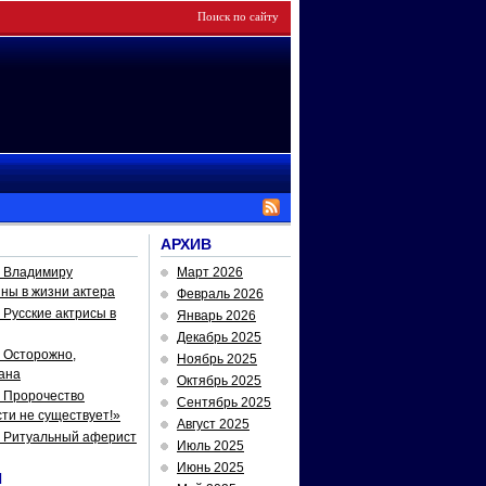
АРХИВ
— Владимиру
Март 2026
йны в жизни актера
Февраль 2026
Русские актрисы в
Январь 2026
Декабрь 2025
 Осторожно,
Ноябрь 2025
ана
Октябрь 2025
 Пророчество
Сентябрь 2025
ти не существует!»
Август 2025
— Ритуальный аферист
Июль 2025
Июнь 2025
И