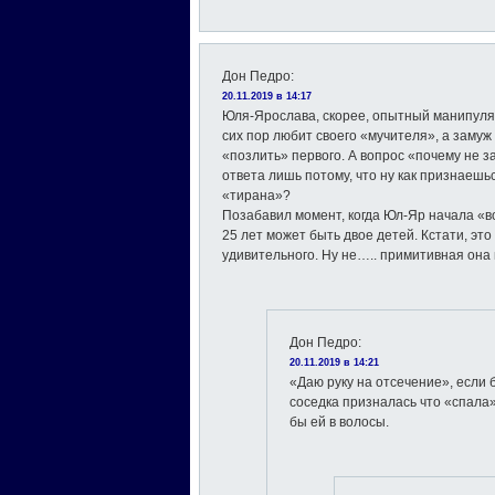
Дон Педро
:
20.11.2019 в 14:17
Юля-Ярослава, скорее, опытный манипулят
сих пор любит своего «мучителя», а заму
«позлить» первого. А вопрос «почему не з
ответа лишь потому, что ну как признаешьс
«тирана»?
Позабавил момент, когда Юл-Яр начала «в
25 лет может быть двое детей. Кстати, это 
удивительного. Ну не….. примитивная она 
Дон Педро
:
20.11.2019 в 14:21
«Даю руку на отсечение», если
соседка призналась что «спала
бы ей в волосы.