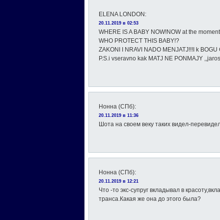
ELENA LONDON
:
20.11.2019 в 02:53
WHERE IS A BABY NOW!NOW at the moment o
WHO PROTECT THIS BABY!?
ZAKONI I NRAVI NADO MENJATJ!!!I k BOGU
P.S.i vseravno kak MATJ NE PONMAJY ,,jarosla
Нонна (СПб)
:
20.11.2019 в 11:36
Шота на своем веку таких видел-перевидел
Нонна (СПб)
:
20.11.2019 в 12:21
Что -то экс-супруг вкладывал в красоту,вк
транса.Какая же она до этого была?