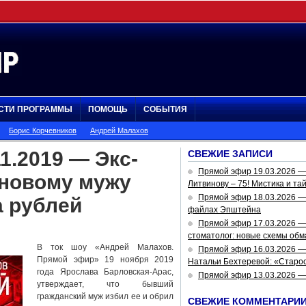
СТИ ПРОГРАММЫ
ПОМОЩЬ
СОБЫТИЯ
Борис Корчевников
Андрей Малахов
1.2019 — Экс-
СВЕЖИЕ ЗАПИСИ
Прямой эфир 19.03.2026 
 новому мужу
Литвинову – 75! Мистика и та
Прямой эфир 18.03.2026 — 
а рублей
файлах Эпштейна
Прямой эфир 17.03.2026 —
стоматолог: новые схемы обм
В ток шоу «Андрей Малахов.
Прямой эфир 16.03.2026 —
Прямой эфир» 19 ноября 2019
Натальи Бехтеревой: «Старос
года Ярослава Барловская-Арас,
Прямой эфир 13.03.2026 
утверждает, что бывший
гражданский муж избил ее и обрил
СВЕЖИЕ КОММЕНТАРИ