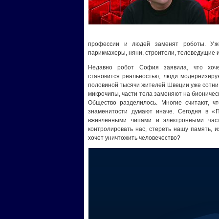
профессии и людей заменят роботы. Уже
парикмахеры, няни, строители, телеведущие 
Недавно робот София заявила, что хоче
становится реальностью, люди модернизирую
половиной тысячи жителей Швеции уже сотни 
микрочипы, части тела заменяют на бионичес
Общество разделилось. Многие считают, чт
знаменитости думают иначе. Сегодня в 
вживленными чипами и электронными ча
контролировать нас, стереть нашу память, и
хочет уничтожить человечество?