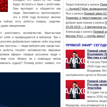
убежден, что через 20 лет люди
будут вступать в брак с роботами.
Target individual
к записи
Прям
Они выглядят и общаются как
— Андрей Губин: возвращени
люди. Экономисты прогнозируют,
Яся
к записи
Прямой эфир 02
что к 2030 году исчезнут многие
Токарева: о джентльменах, уд
 сейчас есть роботы повара, сиделки,
добрая христианка
к записи
П
и даже священники.
25.09.2019 — 5 миллионов за
Александр
к записи
Прямой э
т уничтожить человечество. Фантастика
Матиас Руст — голубь мира?
т себя и превращаются в киборгов. Три с
россиян добровольно завели себе под кожу
ПРЯМОЙ ЭФИР° СЕГОД
кие протезы — люди-киборги уже среди нас.
о роботы погубят человечество, мировые
Прямой эфир 
Владимиру Ли
«Прямом эфире» первые россияне люди с
Мистика и та
стями тела. Можно ли с помощью чипов
В ток шоу Пря
зменить судьбу? Почему робот заявил, что
2026 года за
Владимир Лит
заслуженного артиста России 
Прямой эфир 
Русские актр
Эпштейна
В студии ток 
марта 2026 го
актриса, мод
Макарова, она упоминается в .