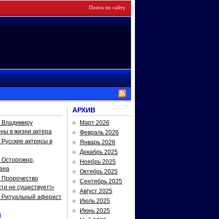
АРХИВ
— Владимиру
Март 2026
йны в жизни актера
Февраль 2026
Русские актрисы в
Январь 2026
Декабрь 2025
 Осторожно,
Ноябрь 2025
ана
Октябрь 2025
 Пророчество
Сентябрь 2025
ти не существует!»
Август 2025
— Ритуальный аферист
Июль 2025
Июнь 2025
И