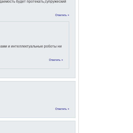
ждаемость будет протекать,супружеский
Ответить »
пами и интеллектуальные роботы ни
Ответить »
Ответить »