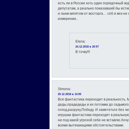
есть ли в России хоть один порядочный жу
депутатам, а реально показавший бы ис
и льем кипятом от восторга… спб и мск не
измерении..
Elena
:
24.12.2018 в 20:57
В точку!!!
Simona
:
20.12.2018 в 14:05
Вся фантастика переходит в реальность. 
деды,прадедеды и их потомки до седьмого
голод,разруху,Победу. И замететьте без ч
игрушки фантастики переходят в реальную
ни под какой угрозой себе не вставлю.Хоч
всеми вытекающими обстоятельствами.