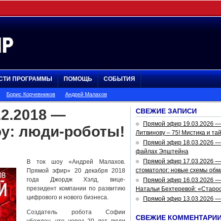
СТИ ПРОГРАММЫ
ПОМОЩЬ
СОБЫТИЯ
Борис Корчевников
Андрей Малахов
2.2018 —
СВЕЖИЕ ЗАПИСИ
Прямой эфир 19.03.2026 
оу: люди-роботы!
Литвинову – 75! Мистика и та
Прямой эфир 18.03.2026 — 
файлах Эпштейна
Прямой эфир 17.03.2026 —
В ток шоу «Андрей Малахов.
стоматолог: новые схемы обм
Прямой эфир» 20 декабря 2018
года Джордж Хэлд, вице-
Прямой эфир 16.03.2026 —
президент компании по развитию
Натальи Бехтеревой: «Старос
цифрового и нового бизнеса.
Прямой эфир 13.03.2026 
Создатель робота Софии
СВЕЖИЕ КОММЕНТАРИ