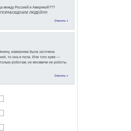
ца между Россией и Америкой???
 ПОРАБОЩЕНИИ ЛЮДЕЙ!!!!!!
Ответить »
нину, наверняка была заточена
её, то она и пела. Или того хуже —
олько роботам, но москвичи не роботы.
Ответить »