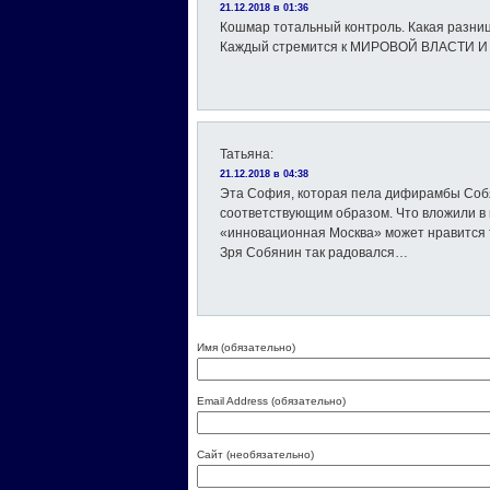
21.12.2018 в 01:36
Кошмар тотальный контроль. Какая разни
Каждый стремится к МИРОВОЙ ВЛАСТИ И
Татьяна
:
21.12.2018 в 04:38
Эта София, которая пела дифирамбы Собя
соответствующим образом. Что вложили в н
«инновационная Москва» может нравится т
Зря Собянин так радовался…
Имя (обязательно)
Email Address (обязательно)
Сайт (необязательно)