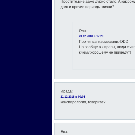
Простите,мне даже дурно стало. А как ро
долг и прочие периоды жизни?
Оля
:
20.12.2018 в 17:28
Про чипсы насмешили:-DDD
Но вообще вы правы, люди с чи
к чему хорошему не приведут!
Ирада
:
21.12.2018 в 00:04
конспирология, говорите?
Ева
: