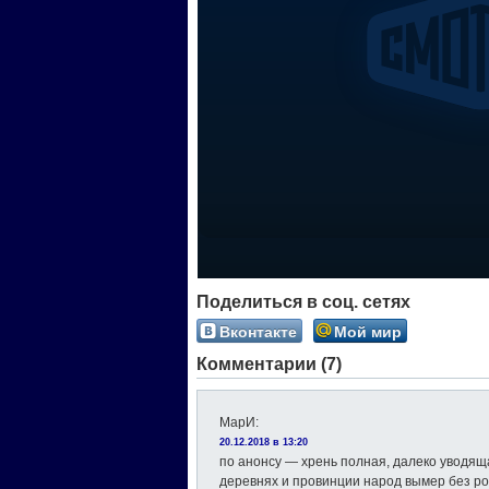
Поделиться в соц. сетях
Вконтакте
Мой мир
Комментарии (7)
МарИ
:
20.12.2018 в 13:20
по анонсу — хрень полная, далеко уводяща
деревнях и провинции народ вымер без ро