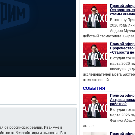
Прямой эфир 
Осторожно, с
схемы обман
В ток шоу Пря
2026 года Инн
Андрея Мулли
действий стоматолога. Вырвал
Прямой эфир 
Пророчество 
«Старости не
В студии ток 
марта 2026 го
наследница д
исследователей мозга Бахтер
отечественной ...
СОБЫТИЯ
Прямой эфир 
Актриса попа
рабство?
В студии ток 
марта 2026 го
Фатима Абаску
что ее ...
я от российских реалий. Итак уже в
ботов от безработицы и пьянства. Вот
Прямой эфир 