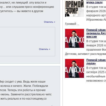
мужа сразу
рналист, не лижущий .опу власти и
тину… или слушаем пресс-конференнцию
В студии ток 
 суетитесь — вы живете в другом
февраля 2026
народного ар
Ибрагимова А
Ответить »
Громкий ...
Прямой эфир 
перевала Дят
миссия
В студии ток 
января 2026 г
Ответить »
правления Фо
Дятлова, активист расследован
Прямой эфир 
люди»
В студии ток 
октября 2025 
необычайные 
невозможно сте
Мир сходит с ума. Ведь жили наши
 колена и ничего. Жили. Побеждали
ипсов. Теперь эти роботы и прочие
 жизнь. Замените расстрелом,но чипс
у жить реально и по-настоящему,со