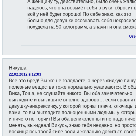
А женщину ту, действительно, было очень жалко
надеюсь, что она возьмёт себя в руки, сбросит 
всё у неё будет хорошо! По себе знаю, как это
больно для девушки осознавать себя некрасиво
похудела на 50 килограмм, а значит и она сможе
Отв
Никуша
:
22.02.2012 в 12:03
Все это бред! Вы же не голодаете, а через жидкую пищу
полезные вещества тоже нормально уваиваются. В об
Вика, Тоша, не слушайте никого! Вы оба замечательно
выглядите и выглядите вполне здорово… если сравнит
девушку-анарексичку, у которой торчат плечи, ключицы и 
вами, то вы выглядите полноценными людьмы у которы
и ничего не торчит! Вы оба великолепны и не надо ниче
менять, вы-идеал! Викусь, знаю тебя недавно, но прост
восхищаюсь твоей силе воли и желанию добиться своег