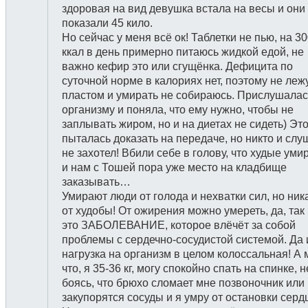
здоровая на вид девушка встала на весы и они
показали 45 кило.
Но сейчас у меня всё ок! Таблетки не пью, на 3
ккал в день примерно питаюсь жидкой едой, не
важно кефир это или сгущёнка. Дефицита по
суточной норме в калориях нет, поэтому не леж
пластом и умирать не собираюсь. Прислушалас
организму и поняла, что ему нужно, чтобы не
заплывать жиром, но и на диетах не сидеть) Это
пыталась доказать на передаче, но никто и слу
не захотел! Вбили себе в голову, что худые уми
и нам с Тошей пора уже место на кладбище
заказывать…
Умирают люди от голода и нехватки сил, но ник
от худобы! От ожирения можно умереть, да, так 
это ЗАБОЛЕВАНИЕ, которое влёчёт за собой
проблемы с сердечно-сосудистой системой. Да 
нагрузка на организм в целом колоссальная! А 
что, я 35-36 кг, могу спокойно спать на спинке, н
боясь, что брюхо сломает мне позвоночник или
закупорятся сосуды и я умру от остановки серд