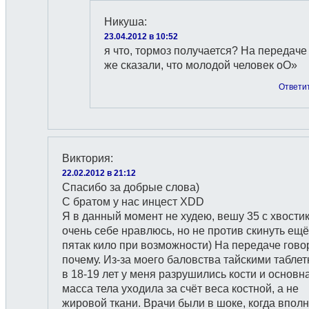
Никуша
:
23.04.2012 в 10:52
я что, тормоз получается? На передаче
же сказали, что молодой человек оО»
Ответи
Виктория
:
22.02.2012 в 21:12
Cпасибо за добрые слова)
С братом у нас инцест XDD
Я в данный момент не худею, вешу 35 с хвости
очень себе нравлюсь, но не против скинуть ещё
пятак кило при возможности) На передаче гово
почему. Из-за моего баловства тайскими табле
в 18-19 лет у меня разрушились кости и основн
масса тела уходила за счёт веса костной, а не
жировой ткани. Врачи были в шоке, когда впол