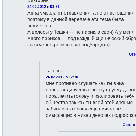
Виктория
:
24.02.2012 в 03:36
Анна умерла от отравления, а не от истощения,
поэтому в данной передаче эта тема была
неуместна.
А волосы у Тошки — не парик, а свои) А у меня
много париков — под каждый сценический обра
свои чёрно-розовые до подбородка)
Отв
татьяна
:
26.02.2012 в 17:30
мне противно слушать как ты вика
пропагандируешь всю эту ерунду давн
пора лечить голову и изолировать тебя 
общества так как ты всей этой дрянью
забиваешь голову еще ничего не
смыслящих в жизни девочек подростко
Ответи