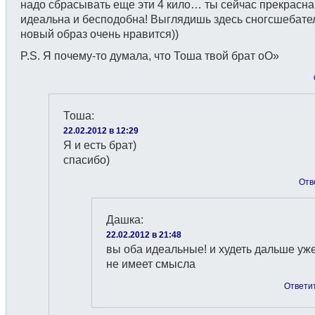
надо сбрасывать еще эти 4 кило… ты сейчас прекрасна
идеальна и бесподобна! Выглядишь здесь сногсшебате
новый образ очень нравится))
P.S. Я почему-то думала, что Тоша твой брат оО»
Тоша
:
22.02.2012 в 12:29
Я и есть брат)
спасибо)
Отв
Дашка
:
22.02.2012 в 21:48
вы оба идеальные! и худеть дальше уж
не имеет смысла
Ответи