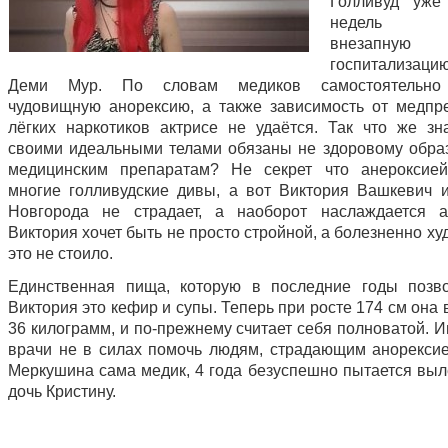
Голливуд уже
недель об
внезапную
госпитализац
Деми Мур. По словам медиков самостоятельно
чудовищную анорексию, а также зависимость от медпр
лёгких наркотиков актрисе не удаётся. Так что же зн
своими идеальными телами обязаны не здоровому образ
медицинским препаратам? Не секрет что анероксией
многие голливудские дивы, а вот Виктория Вашкевич 
Новгорода не страдает, а наоборот наслаждается а
Виктория хочет быть не просто стройной, а болезненно ху
это не стоило.
Единственная пища, которую в последние годы позв
Виктория это кефир и супы. Теперь при росте 174 см она 
36 килограмм, и по-прежнему считает себя полноватой. 
врачи не в силах помочь людям, страдающим анорексие
Меркушина сама медик, 4 года безуспешно пытается выл
дочь Кристину.