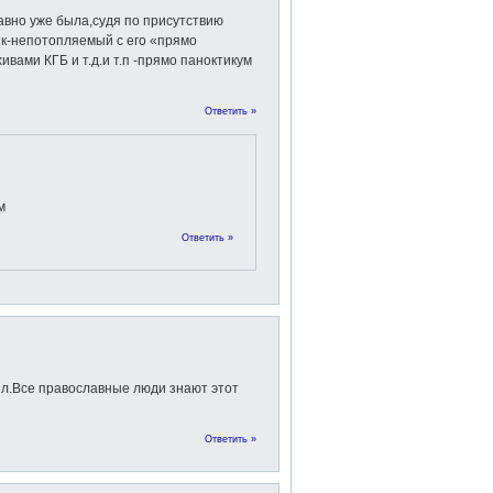
вно уже была,судя по присутствию
ик-непотопляемый с его «прямо
ивами КГБ и т.д.и т.п -прямо паноктикум
Ответить »
м
Ответить »
сел.Все православные люди знают этот
Ответить »