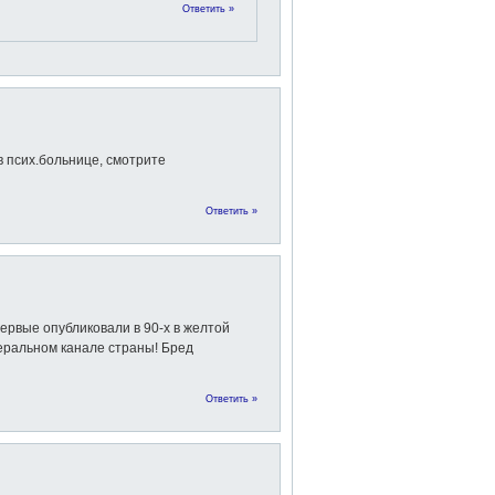
Ответить »
в псих.больнице, смотрите
Ответить »
ервые опубликовали в 90-х в желтой
еральном канале страны! Бред
Ответить »