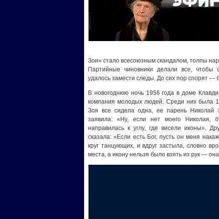
Зои» стало всесоюзным скандалом, толпы нар
Партийные чиновники делали все, чтобы с
удалось замести следы. До сих пор спорят — 
В новогоднюю ночь 1956 года в доме Клавди
компания молодых людей. Среди них была 18
Зоя все сидела одна, ее парень Николай з
заявила: «Ну, если нет моего Николая, б
направилась к углу, где висели иконы». Др
сказала: «Если есть Бог, пусть он меня накаж
круг танцующих, и вдруг застыла, словно вр
места, а икону нельзя было взять из рук — о