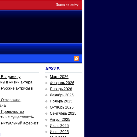
АРХИВ
— Владимиру
Март 2026
йны в жизни актера
Февраль 2026
Русские актрисы в
Январь 2026
Декабрь 2025
 Осторожно,
Ноябрь 2025
ана
Октябрь 2025
 Пророчество
Сентябрь 2025
ти не существует!»
Август 2025
— Ритуальный аферист
Июль 2025
Июнь 2025
И