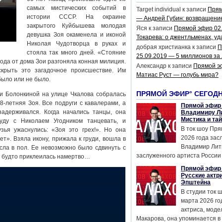
самых мистических событий в
Target individual
к записи
Прям
истории СССР. На окраине
— Андрей Губин: возвращени
закрытого Куйбышева молодая
Яся
к записи
Прямой эфир 02
девушка Зоя окаменела и иконой
Токарева: о джентльменах, уд
Николая Чудотворца в руках и
добрая христианка
к записи
П
стояла так много дней. «Стояние
25.09.2019 — 5 миллионов за
ода от дома Зои разгоняла конная милиция.
Александр
к записи
Прямой э
крыть это загадочное происшествие. Им
Матиас Руст — голубь мира?
было или не было.
ПРЯМОЙ ЭФИР° СЕГОД
и Болонкиной на улице Чкалова собралась
-летняя Зоя. Все подруги с кавалерами, а
Прямой эфир 
адерживался. Когда начались танцы, она
Владимиру Ли
Мистика и та
уду с Николаем Угодником танцевать, и
В ток шоу Пря
узья ужаснулись: «Зоя это грех!». Но она
2026 года за
ет». Взяла икону, прижала к груди, вошла в
Владимир Лит
осла в пол. Ее невозможно было сдвинуть с
заслуженного артиста России 
на будто приклеилась намертво…
Прямой эфир 
Русские актр
Эпштейна
В студии ток 
марта 2026 го
актриса, мод
Макарова, она упоминается в .