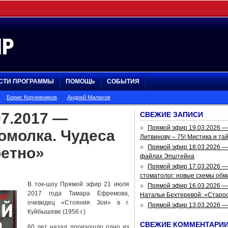
СТИ ПРОГРАММЫ
ПОМОЩЬ
СОБЫТИЯ
Борис Корчевников
Андрей Малахов
7.2017 —
СВЕЖИЕ ЗАПИСИ
Прямой эфир 19.03.2026 
омолка. Чудеса
Литвинову – 75! Мистика и та
Прямой эфир 18.03.2026 — 
ретно»
файлах Эпштейна
Прямой эфир 17.03.2026 —
стоматолог: новые схемы обм
В ток-шоу Прямой эфир 21 июля
Прямой эфир 16.03.2026 —
2017 года Тамара Ефремова,
Натальи Бехтеревой: «Старос
очевидец «Стояния Зои» в г.
Прямой эфир 13.03.2026 
Куйбышеве (1956 г.)
СВЕЖИЕ КОММЕНТАРИ
60 лет назад произошло одно из