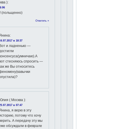
ква )
:
6:06
! (польщенно)
Ответить »
Янина
:
24.07.2017 в 18:37
Вот и ладненько —
достигли
консенсуса(умничаю).А
вот стесняюсь спросить —
как же Вы относитесь
феномену(кавычки
опустила)?
Юлия ( Москва )
:
25.07.2017 в 07:47
Янина, я верю в эту
историю, потому что хочу
верить. А передачу эту мы
уже обсуждали в феврале