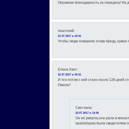
Огромная благодарность за передачу! На 
Анатолий
:
21.07.2017 в 23:41
Чтобы люди поверили этому бреду, нужно 
Елена Хант
:
22.07.2017 в 02:01
И что потом с ней стало после 128 дней с
Ожила?
Светлана
:
23.07.2017 в 14:36
Он не умерла,она ушла в монас
прабабушка была свидетелем с