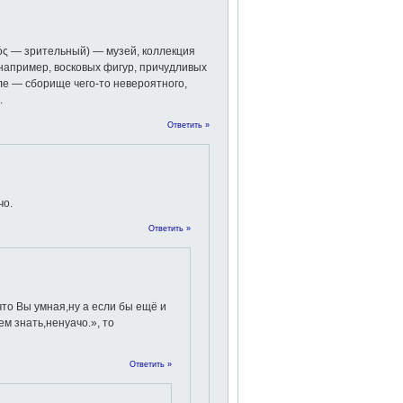
ικός — зрительный) — музей, коллекция
апример, восковых фигур, причудливых
сле — сборище чего-то невероятного,
.
Ответить »
чо.
Ответить »
что Вы умная,ну а если бы ещё и
ем знать,ненуачо.», то
Ответить »