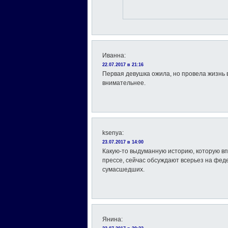
Иванна
:
22.07.2017 в 21:16
Первая девушка ожила, но провела жизнь 
внимательнее.
ksenya
:
23.07.2017 в 14:00
Какую-то выдуманную историю, которую вп
прессе, сейчас обсуждают всерьез на фед
сумасшедших.
Янина
: