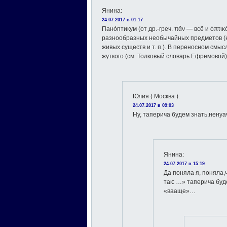
Янина
:
24.07.2017 в 01:17
Пано́птикум (от др.-греч. πᾶν — всё и ὀπτ
разнообразных необычайных предметов (н
живых существ и т. п.). В переносном смы
жуткого (см. Толковый словарь Ефремовой)
Юлия ( Москва )
:
24.07.2017 в 09:03
Ну, таперича будем знать,ненуа
Янина
:
24.07.2017 в 15:19
Да поняла я, поняла,
так: …» таперича буд
«вааще»…