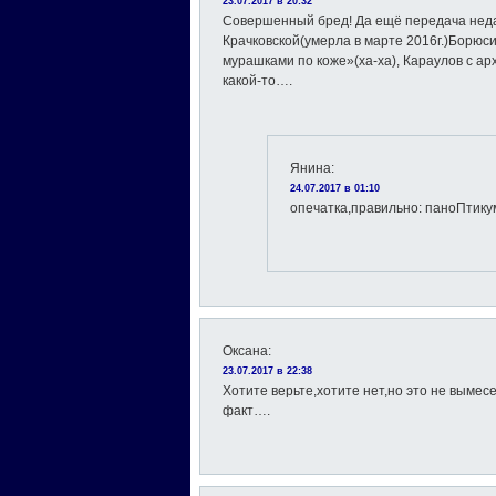
23.07.2017 в 20:32
Cовершенный бред! Да ещё передача неда
Крачковской(умерла в марте 2016г.)Борюс
мурашками по коже»(ха-ха), Караулов с арх
какой-то….
Янина
:
24.07.2017 в 01:10
опечатка,правильно: паноПтику
Оксана
:
23.07.2017 в 22:38
Хотите верьте,хотите нет,но это не выме
факт….