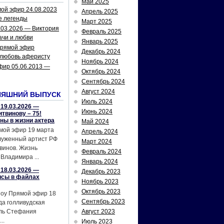
Май 2025
ой эфир 24.08.2023
Апрель 2025
е легенды
Март 2025
.03.2026 — Виктория
Февраль 2025
ачи и любви
Январь 2025
рямой эфир
Декабрь 2024
 любовь аферисту
Ноябрь 2024
фир 05.06.2013 —
Октябрь 2024
Сентябрь 2024
Август 2024
НЯШНИЙ ВЫПУСК
Июль 2024
19.03.2026 —
Июнь 2024
твинову – 75!
йны в жизни актера
Май 2024
мой эфир 19 марта
Апрель 2024
служенный артист РФ
Март 2024
винов. Жизнь
Февраль 2024
Владимира ...
Январь 2024
18.03.2026 —
Декабрь 2023
исы в файлах
Ноябрь 2023
Октябрь 2023
шоу Прямой эфир 18
Сентябрь 2023
да голливудская
ель Стефания
Август 2023
..
Июль 2023