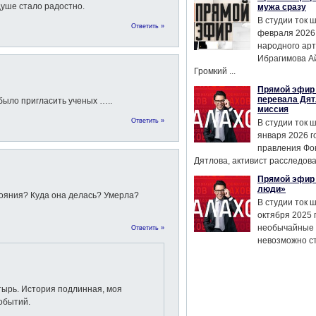
душе стало радостно.
мужа сразу
В студии ток 
Ответить »
февраля 2026
народного ар
Ибрагимова А
Громкий ...
Прямой эфир 
перевала Дят
было пригласить ученых …..
миссия
Ответить »
В студии ток 
января 2026 г
правления Фо
Дятлова, активист расследован
Прямой эфир 
люди»
тояния? Куда она делась? Умерла?
В студии ток 
октября 2025 
необычайные 
Ответить »
невозможно сте
тырь. История подлинная, моя
обытий.