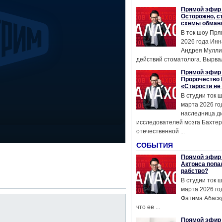
Прямой эфир 
Осторожно, с
схемы обман
В ток шоу Пря
2026 года Инн
Андрея Мулли
действий стоматолога. Вырвал
Прямой эфир 
Пророчество 
«Старости не
В студии ток 
марта 2026 го
наследница д
исследователей мозга Бахтер
отечественной ...
СОБЫТИЯ
Прямой эфир 
Актриса попа
рабство?
В студии ток 
марта 2026 го
Фатима Абаску
что ее ...
Прямой эфир 