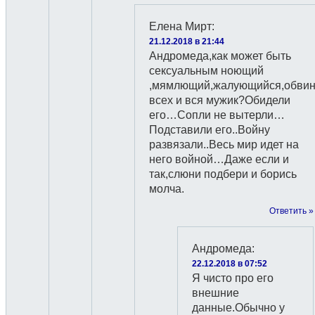
Елена Мирт
:
21.12.2018 в 21:44
Андромеда,как может быть
сексуальным ноющий
,мямлющий,жалующийся,обви
всех и вся мужик?Обидели
его…Сопли не вытерли…
Подставили его..Войну
развязали..Весь мир идет на
него войной…Даже если и
так,слюни подбери и борись
молча.
Ответить »
Андромеда
:
22.12.2018 в 07:52
Я чисто про его
внешние
данные.Обычно у