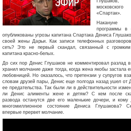
Глушаков, 
московског
«Спартак».
Накануне
программы в 
опубликованы угрозы капитана Спартака Дениса Глушако
своей жены Дарьи. Как записи телефонных разговоро
сеть? Это не первый скандал, связанный с громким
капитана красно-белых.
До сих пор Денис Глушаков не комментировал разлад в
хранил молчание даже тогда, когда жена якобы застала е
любовницей. Но оказалось, что претензии у супругов вз
словам друзей пары, Денис еще полгода назад ушел от Д
ее предательства. Так были ли в действительности изме
ли Денис алименты жене и детям? С кем после ска
развода останутся две его маленькие дочери, и кому 
многомиллионное состояние Дениса Глушакова? С
впервые прервет молчание.