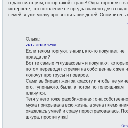
отдают матерям, позор такой стране! Одна торговля те
интернете, это поколение не предназначено для создан
семей, я уже молчу про воспитание детей. Опомнитесь 
Олька
:
24.12.2018 в 12:08
Если телом торгуют, значит, кто-то покупает, не
правда ли?
Вот те самые «глушаковы» и покупают, которы
потом переводят стрелки на собственных жен и
лопочут про трусы и поваров.
Сами выбирают жен за красоту и чтобы не умн
его, тупенького, была, а потом по телеящикам
плачутся.
Тетя у него тоже разобиженная: она собственн
мужа прикрывала всю жизнь, а жена племянни
оказалась умней и сразу перестраховалась. По
шкура, проститутка!
Отв