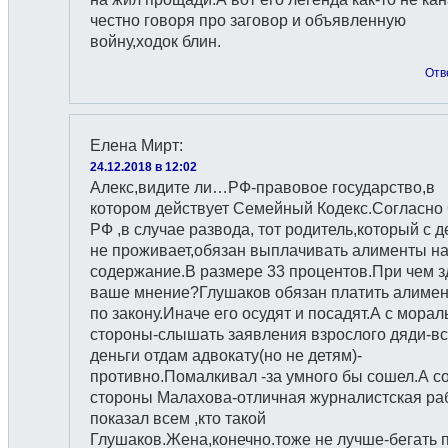
честно говоря про заговор и объявленную
войну,ходок блин.
Отв
Елена Мирт
:
24.12.2018 в 12:02
Алекс,видите ли…РФ-правовое государство,в
котором действует Семейный Кодекс.Согласно
РФ ,в случае развода, тот родитель,который с 
не проживает,обязан выплачивать алименты на
содержание.В размере 33 процентов.При чем з
ваше мнение?Глушаков обязан платить алиме
по закону.Иначе его осудят и посадят.А с морал
стороны-слышать заявления взрослого дяди-в
деньги отдам адвокату(но не детям)-
противно.Помалкивал -за умного бы сошел.А с
стороны Малахова-отличная журналистская ра
показал всем ,кто такой
Глушаков.Жена,конечно.тоже не лучше-бегать 