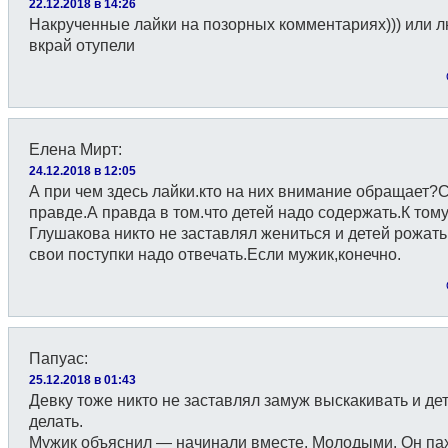
22.12.2018 в 14:26
Накрученные лайки на позорных комментариях))) или 
вкрай отупели
Елена Мирт
:
24.12.2018 в 12:05
А при чем здесь лайки.кто на них внимание обращает?
правде.А правда в том.что детей надо содержать.К том
Глушакова никто не заставлял жениться и детей рожать
свои поступки надо отвечать.Если мужик,конечно.
Папуас
:
25.12.2018 в 01:43
Девку тоже никто не заставлял замуж выскакивать и де
делать.
Мужик объяснил — начинали вместе. Молодыми. Он пах