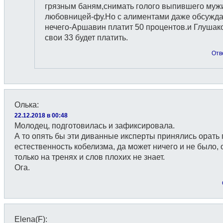
грязным баням,снимать голого выпившего мужи
любовницей-фу.Но с алиментами даже обсужда
нечего-Аршавин платит 50 процентов.и Глушак
свои 33 будет платить.
Отв
Олька
:
22.12.2018 в 00:48
Молодец, подготовилась и зафиксировала.
А то опять бы эти диванные иксперты принялись орать 
естественность кобелизма, да может ничего и не было, 
только на тренях и слов плохих не знает.
Ога.
Elena(F)
: