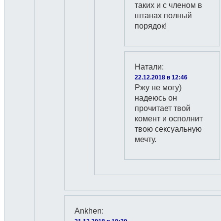
таких и с членом в
штанах полный
порядок!
Натали
:
22.12.2018 в 12:46
Ржу не могу)
надеюсь он
прочитает твой
комент и осполнит
твою сексуальную
мечту.
Ankhen
: