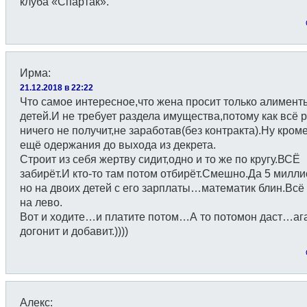
клуба «Спартак».
Ирма
:
21.12.2018 в 22:22
Что самое интересное,что жена просит только алимент
детей.И не требует раздела имущества,потому как всё 
ничего не получит,не заработав(без контракта).Ну кром
ещё одержания до выхода из декрета.
Строит из себя жертву сидит,одно и то же по кругу.ВСЁ
забирёт.И кто-то там потом отбирёт.Смешно.Да 5 мил
но на двоих детей с его зарплаты…математик блин.Всё
на лево.
Вот и ходите…и платите потом…А то потомон даст…ага
догонит и добавит.))))
Алекс
: