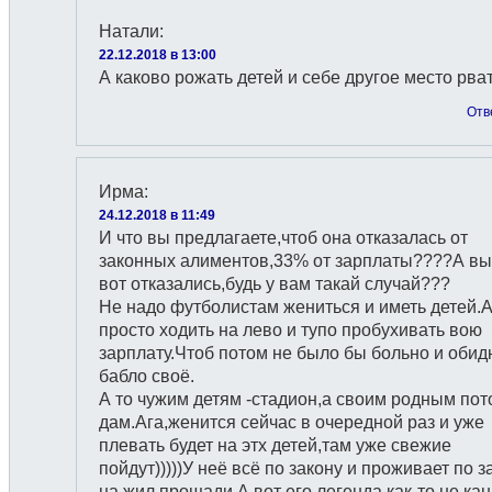
Натали
:
22.12.2018 в 13:00
А каково рожать детей и себе другое место рва
Отв
Ирма
:
24.12.2018 в 11:49
И что вы предлагаете,чтоб она отказалась от
законных алиментов,33% от зарплаты????А вы
вот отказались,будь у вам такай случай???
Не надо футболистам жениться и иметь детей.
просто ходить на лево и тупо пробухивать вою
зарплату.Чтоб потом не было бы больно и обид
бабло своё.
А то чужим детям -стадион,а своим родным пот
дам.Ага,женится сейчас в очередной раз и уже
плевать будет на этх детей,там уже свежие
пойдут)))))У неё всё по закону и проживает по з
на жил прощади.А вот его легенда как-то не кан