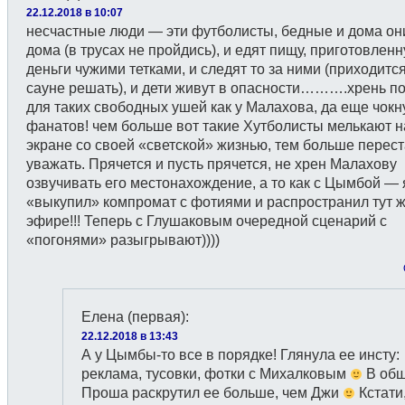
22.12.2018 в 10:07
несчастные люди — эти футболисты, бедные и дома он
дома (в трусах не пройдись), и едят пищу, приготовленн
деньги чужими тетками, и следят то за ними (приходится
сауне решать), и дети живут в опасности……….хрень п
для таких свободных ушей как у Малахова, да еще чокн
фанатов! чем больше вот такие Хутболисты мелькают н
экране со своей «светской» жизнью, тем больше перес
уважать. Прячется и пусть прячется, не хрен Малахову
озвучивать его местонахождение, а то как с Цымбой —
«выкупил» компромат с фотиями и распространил тут ж
эфире!!! Теперь с Глушаковым очередной сценарий с
«погонями» разыгрывают))))
Елена (первая)
:
22.12.2018 в 13:43
А у Цымбы-то все в порядке! Глянула ее инсту:
реклама, тусовки, фотки с Михалковым
В общ
Проша раскрутил ее больше, чем Джи
Кстати