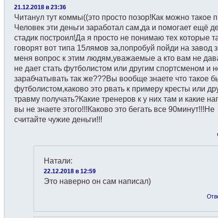
21.12.2018 в 23:36
Читанул тут коммы((это просто позор!Как можно такое п
Человек эти деньги заработал сам,да и помогает ещё д
стадик построил!Да я просто не понимаю тех которые т
говорят вот типа 15лямов за,попробуй пойди на завод з
меня вопрос к этим людям,уважаемые а кто вам не дав
не дает стать футболистом или другим спортсменом и н
зарабчатывать так же???Вы вообще знаете что такое б
футболистом,каково это рвать к примеру кресты или др
травму получать?Какие тренеров к у них там и какие на
вы не знаете этого!!!Каково это бегать все 90минут!!!Не
считайте чужие деньги!!!
Натали
:
22.12.2018 в 12:59
Это наверно он сам написал)
Отв