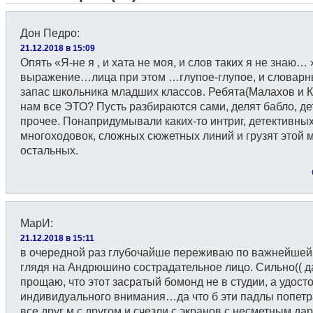
Дон Педро
:
21.12.2018 в 15:09
Опять «Я-не я , и хата не моя, и слов таких я не знаю… 
выражение…лица при этом …глупое-глупое, и словар
запас школьника младших классов. Ребята(Малахов и К
нам все ЭТО? Пусть разбираются сами, делят бабло, де
прочее. Понапридумывали каких-то интриг, детективны
многоходовок, сложных сюжетных линий и грузят этой 
остальных.
МарИ
:
21.12.2018 в 15:11
в очередной раз глубочайше переживаю по важнейшей
глядя на Андрюшино сострадательное лицо. Сильно(( 
прощаю, что этот засратый бомонд не в студии, а удост
индивидуального внимания…да что б эти падлы попет
все друг м с другом и счезли с экранов с несметным д