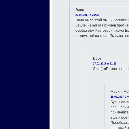
Элис
:
27.02.2017 в 21:05
Надо было этой мыши бесцветно
башке. Какая эта крЯвец проти
особь,тьфу. Как говорил Хома Б
плюнуть ей на хвост. Тьфу,на не
Dove
:
27.02.2017 в 21:22
Элис))))Гоголя на не
Мария (Мо
28.02.2017 в 0
Булгаков е
про Шарико
примените
еще и пое
Преображен
она там бы