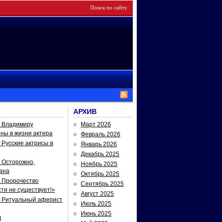
АРХИВ
— Владимиру
Март 2026
йны в жизни актера
Февраль 2026
Русские актрисы в
Январь 2026
Декабрь 2025
 Осторожно,
Ноябрь 2025
ана
Октябрь 2025
 Пророчество
Сентябрь 2025
ти не существует!»
Август 2025
— Ритуальный аферист
Июль 2025
Июнь 2025
И