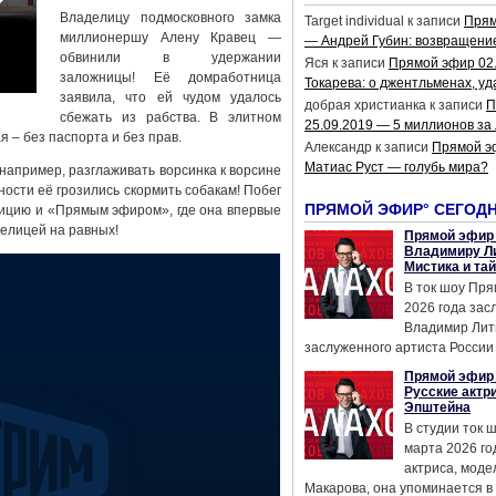
Владелицу подмосковного замка
Target individual
к записи
Прям
миллионершу Алену Кравец —
— Андрей Губин: возвращени
обвинили в удержании
Яся
к записи
Прямой эфир 02
заложницы! Её домработница
Токарева: о джентльменах, уд
заявила, что ей чудом удалось
добрая христианка
к записи
П
сбежать из рабства. В элитном
25.09.2019 — 5 миллионов за
 – без паспорта и без прав.
Александр
к записи
Прямой э
Матиас Руст — голубь мира?
например, разглаживать ворсинка к ворсине
ности её грозились скормить собакам! Побег
ПРЯМОЙ ЭФИР° СЕГОД
ицию и «Прямым эфиром», где она впервые
елицей на равных!
Прямой эфир 
Владимиру Ли
Мистика и та
В ток шоу Пря
2026 года за
Владимир Лит
заслуженного артиста России 
Прямой эфир 
Русские актр
Эпштейна
В студии ток 
марта 2026 го
актриса, мод
Макарова, она упоминается в .