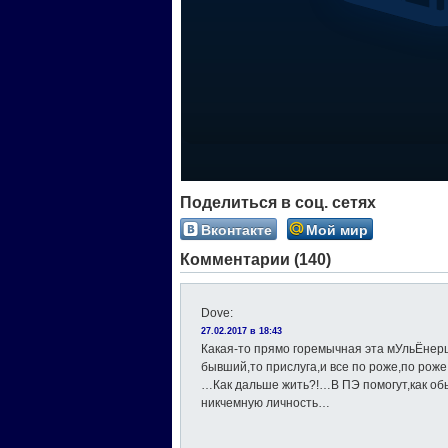
Поделиться в соц. сетях
Вконтакте
Мой мир
Комментарии (140)
Dove
:
27.02.2017 в 18:43
Какая-то прямо горемычная эта мУльЁнерш
бывший,то прислуга,и все по роже,по роже,
…Как дальше жить?!…В ПЭ помогут,как об
никчемную личность…