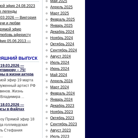
Май 2025
ой эфир 24.08.2023
Апрель 2025
е легенды
Март 2025
.03.2026 — Виктория
Февраль 2025
ачи и любви
Январь 2025
рямой эфир
Декабрь 2024
 любовь аферисту
Ноябрь 2024
фир 05.06.2013 —
Октябрь 2024
Сентябрь 2024
Август 2024
НЯШНИЙ ВЫПУСК
Июль 2024
19.03.2026 —
Июнь 2024
твинову – 75!
йны в жизни актера
Май 2024
мой эфир 19 марта
Апрель 2024
служенный артист РФ
Март 2024
винов. Жизнь
Февраль 2024
Владимира ...
Январь 2024
18.03.2026 —
Декабрь 2023
исы в файлах
Ноябрь 2023
Октябрь 2023
шоу Прямой эфир 18
Сентябрь 2023
да голливудская
ель Стефания
Август 2023
..
Июль 2023