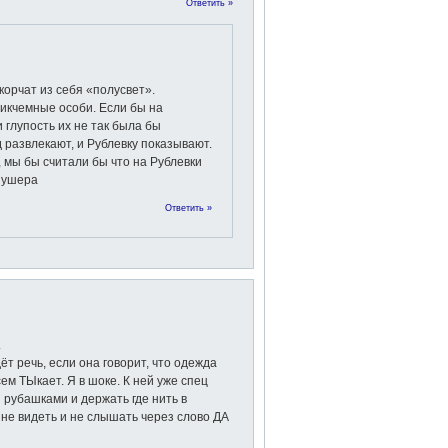
Ответить »
 корчат из себя «полусвет».
икчемные особи. Если бы на
 глупость их не так была бы
д развлекают, и Рублевку показывают.
 мы бы считали бы что на Рублевки
шушера
Ответить »
.
ёт речь, если она говорит, что одежда
м ТЫкает. Я в шоке. К ней уже спец
рубашками и держать где нить в
 не видеть и не слышать через слово ДА