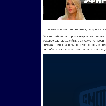
охраняемом поместье она жила, как крепостная
От нее требовали порой невероятных вещей: 
меховое одеяло хозяйки, а за какие-то провин
домработницы закончился обращением в пол
попробует поговорить со вчерашней рабовлад