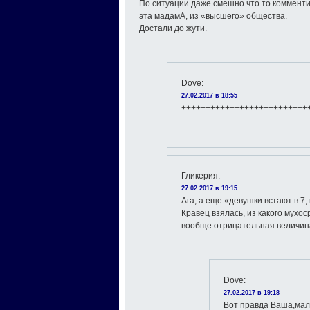
По ситуации даже смешно что то комменти
эта мадамА, из «высшего» общества.
Достали до жути.
Dove
:
27.02.2017 в 18:55
++++++++++++++++++++++++++
Гликерия
:
27.02.2017 в 19:15
Ага, а еще «девушки встают в 7,
Кравец взялась, из какого мухос
вообще отрицательная величина
Dove
:
27.02.2017 в 19:18
Вот правда Ваша,ма