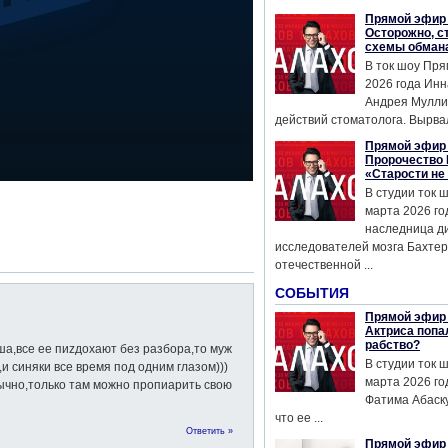
Прямой эфир 
Осторожно, с
схемы обман
В ток шоу Пря
2026 года Инн
Андрея Мулли
действий стоматолога. Вырвал
Прямой эфир 
Пророчество 
«Старости не
В студии ток 
марта 2026 го
наследница д
исследователей мозга Бахтер
отечественной ...
СОБЫТИЯ
Прямой эфир 
Актриса попа
рабство?
а,все ее пиzдохают без разбора,то муж
В студии ток 
и синяки все время под одним глазом)))
марта 2026 го
ычно,только там можно пропиарить свою
Фатима Абаску
что ее ...
Ответить »
Прямой эфир 