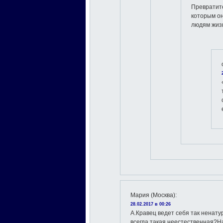
Превратите
которым о
людям жиз
Мария (Москва)
:
28.02.2017 в 00:26
А.Кравец ведет себя так ненату
всегда такая неестественная?Н