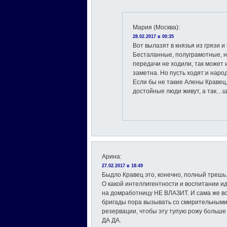
Мария (Москва)
:
28.02.2017 в 00:35
Вот вылазят в князья из грязи и
Бесталанные, полуграмотные, н
передачи не ходили, так может и
заметна. Но пусть ходят:и наро
Если бы не такие Алены Кравец,
достойные люди живут, а так…
Арина
:
27.02.2017 в 18:49
Быдло Кравец это, конечно, полный трешь
О какой интеллигентности и воспитании ид
на домработницу НЕ ВЛАЗИТ. И сама же все
бригады пора вызывать со смирительными 
резервации, чтобы эту тупую рожу больше
ДА ДА.