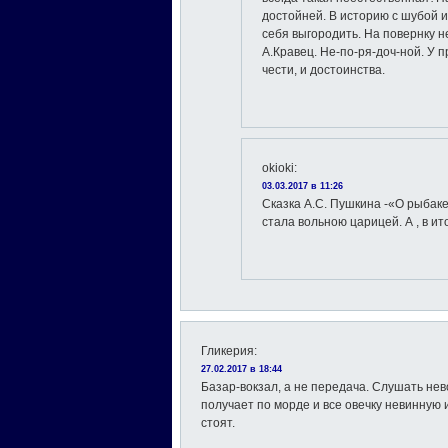
достойней. В историю с шубой и
себя выгородить. На повернку 
А.Кравец. Не-по-ря-доч-ной. У п
чести, и достоинства.
okioki
:
03.03.2017 в 11:26
Сказка А.С. Пушкина -«О рыбаке
стала вольною царицей. А , в ит
Гликерия
:
27.02.2017 в 18:44
Базар-вокзал, а не передача. Слушать нев
получает по морде и все овечку невинную и
стоят.