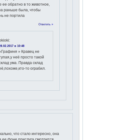
 ее обратно в то животное,
на раньше была, чтобы
нь не портила
Ответить »
okioki
:
28.02.2017 в 10:48
«Графиня » Кравец не
тупая,у неё просто такой
склад ума. Правда склад
её,похоже,кто-то ограбил.
рально, что стало интересно, она
а ее фоне прислуга смотрится