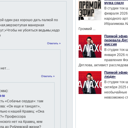
мужа сразу
В студии ток 
февраля 2026
народного ар
й один раз хорошо дать палкой по
Ибрагимова А
вная,мерзкотупая манерная
Громкий ...
рут;»Чтобы не убояться ведьмы,надо
е
Прямой эфир 
перевала Дят
Ответить »
миссия
В студии ток 
января 2026 г
правления Фо
Дятлова, активист расследован
е нет…
Прямой эфир 
люди»
Ответить »
В студии ток 
октября 2025 
сква)
:
необычайные 
0:50
невозможно сте
сть «Собачье сердце»: там
ва: «Он еще и танцует»,
льно к нашей Кравец: «Она
т?» Профессора
ского нет на Кравец, кем
ла до Рублевской жизни?