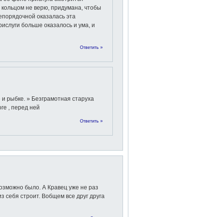
 кольцом не верю, придумана, чтобы
непорядочной оказалась эта
рислуги больше оказалось и ума, и
Ответить »
 и рыбке. » Безграмотная старуха
оге , перед ней
Ответить »
озможно было. А Кравец уже не раз
з себя строит. Вобщем все друг друга