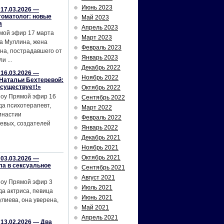
Июнь 2023
17.03.2026 —
томатолог: новые
Май 2023
а
Апрель 2023
мой эфир 17 марта
Март 2023
а Муллина, жена
Февраль 2023
на, пострадавшего от
Январь 2023
и ...
Декабрь 2022
16.03.2026 —
Ноябрь 2022
Натальи Бехтеревой:
 существует!»
Октябрь 2022
шоу Прямой эфир 16
Сентябрь 2022
да психотерапевт,
Март 2022
инастии
Февраль 2022
евых, создателей
Январь 2022
Декабрь 2021
Ноябрь 2021
Октябрь 2021
03.03.2026 —
ла в сексуальное
Сентябрь 2021
Август 2021
шоу Прямой эфир 3
Июль 2021
да актриса, певица
Июнь 2021
лиева, она уверена,
Май 2021
Апрель 2021
13.02.2026 — Два