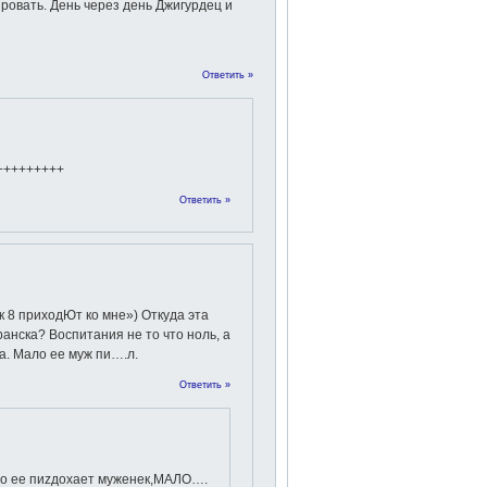
ровать. День через день Джигурдец и
Ответить »
+++++++++
Ответить »
 к 8 приходЮт ко мне») Откуда эта
ранска? Воспитания не то что ноль, а
. Мало ее муж пи….л.
Ответить »
ло ее пиzдохает муженек,МАЛО….