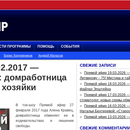
СТИ ПРОГРАММЫ
ПОМОЩЬ
СОБЫТИЯ
Борис Корчевников
Андрей Малахов
2.2017 —
СВЕЖИЕ ЗАПИСИ
Прямой эфир 19.03.2026 
: домработница
Литвинову – 75! Мистика и та
Прямой эфир 18.03.2026 — 
 хозяйки
файлах Эпштейна
Прямой эфир 17.03.2026 —
стоматолог: новые схемы обм
В ток-шоу Прямой эфир 27
Прямой эфир 16.03.2026 —
февраля 2017 года Алена Кравец,
Натальи Бехтеревой: «Старос
домработница обвиняет ее в
Прямой эфир 13.03.2026 
издевательствах и лишении
свободы.
СВЕЖИЕ КОММЕНТАРИ