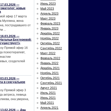
Июнь 2023
17.03.2026 —
томатолог: новые
Май 2023
а
Апрель 2023
мой эфир 17 марта
Март 2023
а Муллина, жена
Февраль 2023
на, пострадавшего от
Январь 2023
и ...
Декабрь 2022
16.03.2026 —
Ноябрь 2022
Натальи Бехтеревой:
 существует!»
Октябрь 2022
шоу Прямой эфир 16
Сентябрь 2022
да психотерапевт,
Март 2022
инастии
Февраль 2022
евых, создателей
Январь 2022
Декабрь 2021
Ноябрь 2021
Октябрь 2021
03.03.2026 —
ла в сексуальное
Сентябрь 2021
Август 2021
шоу Прямой эфир 3
Июль 2021
да актриса, певица
Июнь 2021
лиева, она уверена,
Май 2021
Апрель 2021
13.02.2026 — Два