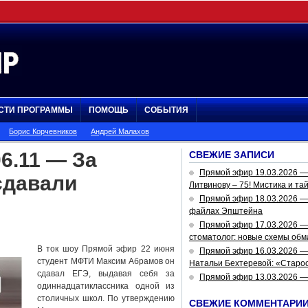
СТИ ПРОГРАММЫ
ПОМОЩЬ
СОБЫТИЯ
Борис Корчевников
Андрей Малахов
6.11 — За
СВЕЖИЕ ЗАПИСИ
Прямой эфир 19.03.2026 
сдавали
Литвинову – 75! Мистика и та
Прямой эфир 18.03.2026 — 
файлах Эпштейна
Прямой эфир 17.03.2026 —
стоматолог: новые схемы обм
В ток шоу Прямой эфир 22 июня
Прямой эфир 16.03.2026 —
студент МФТИ Максим Абрамов он
Натальи Бехтеревой: «Старос
сдавал ЕГЭ, выдавая себя за
Прямой эфир 13.03.2026 
одиннадцатиклассника одной из
столичных школ. По утверждению
СВЕЖИЕ КОММЕНТАРИ