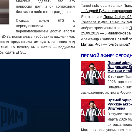
Максима, сделать это его
Target individual
к записи
Прям
попросил друг, и он согласился
— Андрей Губин: возвращени
без какого либо вознаграждения.
Яся
к записи
Прямой эфир 02
Скандал вокруг ЕГЭ с
Токарева: о джентльменах, уд
переодеванием и
добрая христианка
к записи
П
перевоплощением достиг апогея
25.09.2019 — 5 миллионов за
о ВУЗа попытались изобразить школьников.
Александр
к записи
Прямой э
 школ предложили им сдать за своих чад
Матиас Руст — голубь мира?
атике. «А почему бы и нет?» — подумали
обы сдать ЕГЭ…
ПРЯМОЙ ЭФИР° СЕГОД
Прямой эфир 
Владимиру Ли
Мистика и та
В ток шоу Пря
2026 года за
Владимир Лит
заслуженного артиста России 
Прямой эфир 
Русские актр
Эпштейна
В студии ток 
марта 2026 го
актриса, мод
Макарова, она упоминается в .