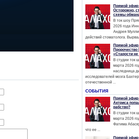
Прямой эфир 
Осторожно, с
схемы обман
В ток шоу Пря
2026 года Инн
Андрея Мулли
действий стоматолога. Вырвал
Прямой эфир 
Пророчество 
«Старости не
В студии ток 
марта 2026 го
наследница д
исследователей мозга Бахтер
отечественной ...
СОБЫТИЯ
Прямой эфир 
Актриса попа
рабство?
В студии ток 
марта 2026 го
Фатима Абаску
что ее ...
Прямой эфир 