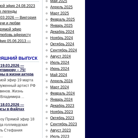
Май 2025
ой эфир 24.08.2023
Апрель 2025
е легенды
Март 2025
.03.2026 — Виктория
Февраль 2025
ачи и любви
Январь 2025
рямой эфир
Декабрь 2024
 любовь аферисту
Ноябрь 2024
фир 05.06.2013 —
Октябрь 2024
Сентябрь 2024
Август 2024
НЯШНИЙ ВЫПУСК
Июль 2024
19.03.2026 —
Июнь 2024
твинову – 75!
йны в жизни актера
Май 2024
мой эфир 19 марта
Апрель 2024
служенный артист РФ
Март 2024
винов. Жизнь
Февраль 2024
Владимира ...
Январь 2024
18.03.2026 —
Декабрь 2023
исы в файлах
Ноябрь 2023
Октябрь 2023
шоу Прямой эфир 18
Сентябрь 2023
да голливудская
ель Стефания
Август 2023
..
Июль 2023