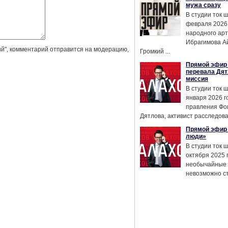
мужа сразу
В студии ток 
февраля 2026
народного ар
Ибрагимова А
й", комментарий отправится на модерацию,
Громкий ...
Прямой эфир 
перевала Дят
миссия
В студии ток 
января 2026 г
правления Фо
Дятлова, активист расследован
Прямой эфир 
люди»
В студии ток 
октября 2025 
необычайные 
невозможно сте