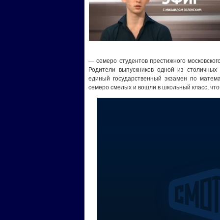
— семеро студентов престижного московског
Родители выпускников одной из столичных
единый государственный экзамен по матем
семеро смелых и вошли в школьный класс, чт