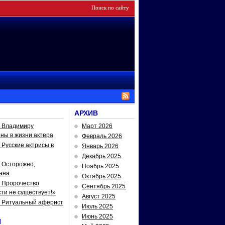
АРХИВ
— Владимиру
Март 2026
йны в жизни актера
Февраль 2026
Русские актрисы в
Январь 2026
Декабрь 2025
 Осторожно,
Ноябрь 2025
ана
Октябрь 2025
 Пророчество
Сентябрь 2025
ти не существует!»
Август 2025
— Ритуальный аферист
Июль 2025
Июнь 2025
И