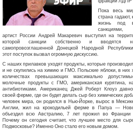
фракции ЛДПР 
Пока весь м
страна гадают, 
жизнь под в
санкциями, 
артист России Андрей Макаревич выступил на террито
которой санкции собственно и вводятся 
самопровозглашенной Донецкой Народной Республики
этот поступок вызвал огромную дискуссию.
С наших прилавков уходят продукты, которые производил
и не скупились на химию и ГМО. Польские яблоки, в них
количествах превышающих максимально допустимы
молочные продукты с ГМО, американская курятина, н
антибиотиками. Американец Джей Роберт Клоуз давн
своей ферме, где он будет делать сыр без химических доб
человек мира, он родился в Нью-Йорке, вырос в Мексике
Англии, жил на крокодильей ферме в Папуа — Ново
объездил всю Австралию, 7 лет прожил во Франции 
Почему он сегодня считает, что лучшее место для сыр
Подмосковье? Именно Оно стало его новым домом.