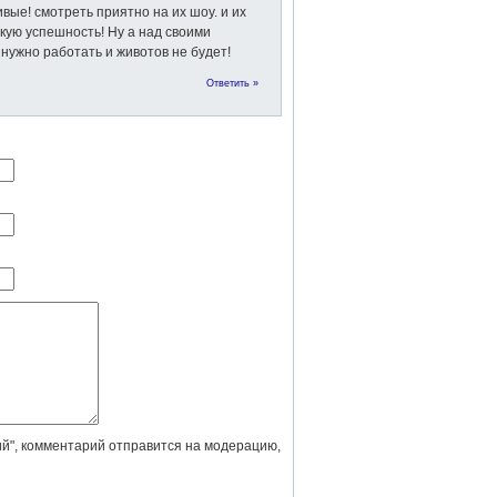
вые! смотреть приятно на их шоу. и их
акую успешность! Ну а над своими
нужно работать и животов не будет!
Ответить »
й", комментарий отправится на модерацию,