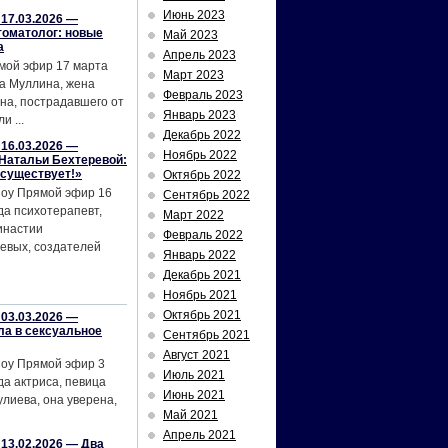
Июнь 2023
17.03.2026 —
томатолог: новые
Май 2023
а
Апрель 2023
мой эфир 17 марта
Март 2023
а Муллина, жена
Февраль 2023
на, пострадавшего от
Январь 2023
и ...
Декабрь 2022
16.03.2026 —
Ноябрь 2022
Натальи Бехтеревой:
 существует!»
Октябрь 2022
шоу Прямой эфир 16
Сентябрь 2022
да психотерапевт,
Март 2022
инастии
Февраль 2022
евых, создателей
Январь 2022
Декабрь 2021
Ноябрь 2021
Октябрь 2021
03.03.2026 —
ла в сексуальное
Сентябрь 2021
Август 2021
шоу Прямой эфир 3
Июль 2021
да актриса, певица
Июнь 2021
лиева, она уверена,
Май 2021
Апрель 2021
13.02.2026 — Два