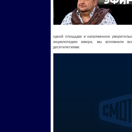
одной площадке и напряженное уморительн
энциклопедию юмора, мы вспомнили в
десятилетиями.