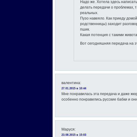
Надо же. Хотела здесь написать
делать передачи о проблемах, т
реальных.
Пузо навеяло. Как приеду домой,
родственницы) заходит разгово
пшик.
Какая потенция с такими живот
Вот сегодняшняя передача на эт
валентина
:
27.01.2015 в 10:44
Мне понравилась эта передача и даже жю
особенно понравились русские бабки и он
Маруся
:
23.08.2015 в 15:03