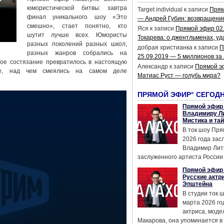
юмористической битвы: завтра
Target individual
к записи
Прям
финал уникального шоу «Это
— Андрей Губин: возвращени
смешно», стает понятно, кто
Яся
к записи
Прямой эфир 02
шутит лучше всех. Юмористы
Токарева: о джентльменах, уд
разных поколений разных школ,
добрая христианка
к записи
П
разных жанров собрались на
25.09.2019 — 5 миллионов за
ое состязание превратилось в настоящую
Александр
к записи
Прямой э
се, над чем смеялись на самом деле
Матиас Руст — голубь мира?
ПРЯМОЙ ЭФИР° СЕГОД
Прямой эфир 
Владимиру Ли
Мистика и та
В ток шоу Пря
2026 года за
Владимир Лит
заслуженного артиста России 
Прямой эфир 
Русские актр
Эпштейна
В студии ток 
марта 2026 го
актриса, мод
Макарова, она упоминается в .