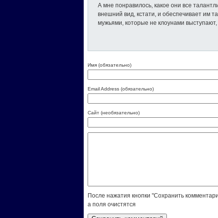
А мне понравилось, какое они все талантли
внешний вид, кстати, и обеспечивает им т
мужьями, которые не клоунами выступают, 
Имя (обязательно)
Email Address (обязательно)
Сайт (необязательно)
После нажатия кнопки "Сохранить комментари
а поля очистятся