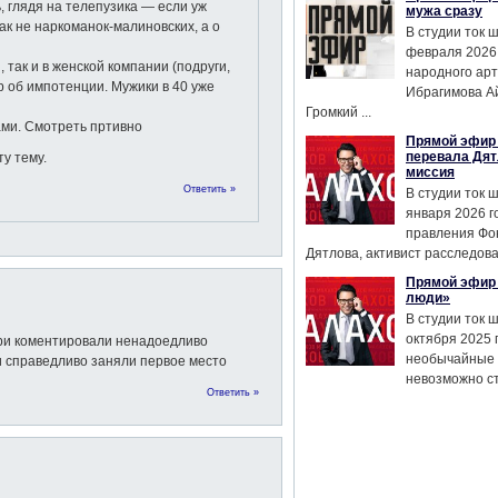
, глядя на телепузика — если уж
мужа сразу
ак не наркоманок-малиновских, а о
В студии ток 
февраля 2026
 так и в женской компании (подруги,
народного ар
р об импотенции. Мужики в 40 уже
Ибрагимова А
Громкий ...
ами. Смотреть пртивно
Прямой эфир 
перевала Дят
у тему.
миссия
Ответить »
В студии ток 
января 2026 г
правления Фо
Дятлова, активист расследован
Прямой эфир 
люди»
В студии ток 
октября 2025 
ри коментировали ненадоедливо
необычайные 
и справедливо заняли первое место
невозможно сте
Ответить »