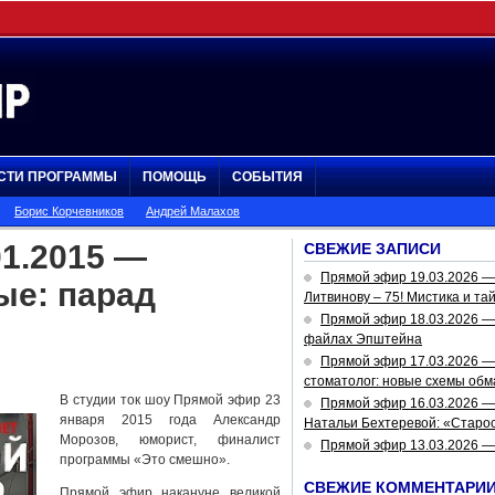
СТИ ПРОГРАММЫ
ПОМОЩЬ
СОБЫТИЯ
Борис Корчевников
Андрей Малахов
1.2015 —
СВЕЖИЕ ЗАПИСИ
Прямой эфир 19.03.2026 
ые: парад
Литвинову – 75! Мистика и та
Прямой эфир 18.03.2026 — 
файлах Эпштейна
Прямой эфир 17.03.2026 —
стоматолог: новые схемы обм
В студии ток шоу Прямой эфир 23
Прямой эфир 16.03.2026 —
января 2015 года Александр
Натальи Бехтеревой: «Старос
Морозов, юморист, финалист
Прямой эфир 13.03.2026 
программы «Это смешно».
СВЕЖИЕ КОММЕНТАРИ
Прямой эфир накануне великой