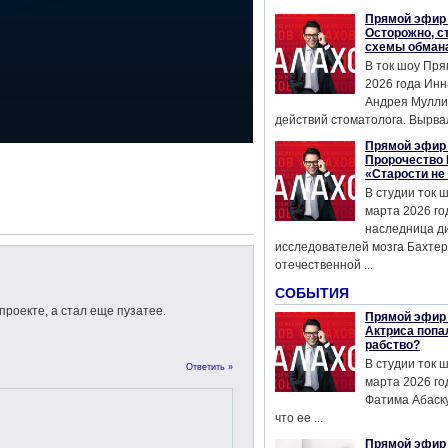
Прямой эфир 
Осторожно, с
схемы обман
В ток шоу Пря
2026 года Инн
Андрея Мулли
действий стоматолога. Вырвал
Прямой эфир 
Пророчество 
«Старости не
В студии ток 
марта 2026 го
наследница д
исследователей мозга Бахтер
отечественной ...
СОБЫТИЯ
проекте, а стал еще пузатее.
Прямой эфир 
Актриса попа
рабство?
В студии ток 
Ответить »
марта 2026 го
Фатима Абаску
что ее ...
Прямой эфир 