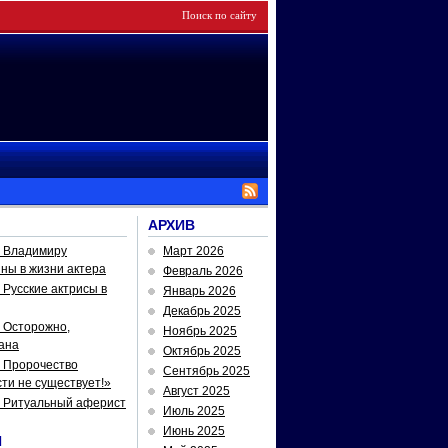
АРХИВ
— Владимиру
Март 2026
йны в жизни актера
Февраль 2026
Русские актрисы в
Январь 2026
Декабрь 2025
 Осторожно,
Ноябрь 2025
ана
Октябрь 2025
 Пророчество
Сентябрь 2025
ти не существует!»
Август 2025
— Ритуальный аферист
Июль 2025
Июнь 2025
И