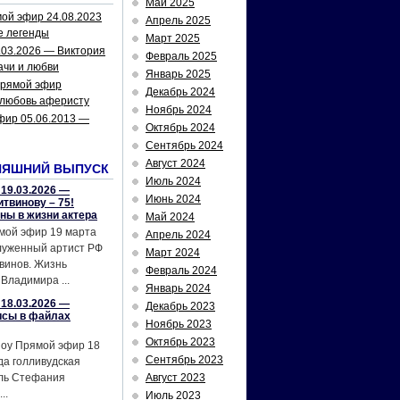
Май 2025
ой эфир 24.08.2023
Апрель 2025
е легенды
Март 2025
.03.2026 — Виктория
Февраль 2025
ачи и любви
Январь 2025
рямой эфир
Декабрь 2024
 любовь аферисту
Ноябрь 2024
фир 05.06.2013 —
Октябрь 2024
Сентябрь 2024
Август 2024
НЯШНИЙ ВЫПУСК
Июль 2024
19.03.2026 —
Июнь 2024
твинову – 75!
йны в жизни актера
Май 2024
мой эфир 19 марта
Апрель 2024
служенный артист РФ
Март 2024
винов. Жизнь
Февраль 2024
Владимира ...
Январь 2024
18.03.2026 —
Декабрь 2023
исы в файлах
Ноябрь 2023
Октябрь 2023
шоу Прямой эфир 18
Сентябрь 2023
да голливудская
ель Стефания
Август 2023
..
Июль 2023