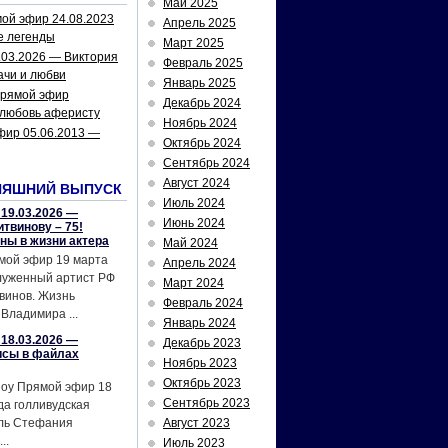
Май 2025
ой эфир 24.08.2023
Апрель 2025
е легенды
Март 2025
.03.2026 — Виктория
Февраль 2025
ачи и любви
Январь 2025
рямой эфир
Декабрь 2024
 любовь аферисту
Ноябрь 2024
фир 05.06.2013 —
Октябрь 2024
Сентябрь 2024
Август 2024
НЯШНИЙ ВЫПУСК
Июль 2024
19.03.2026 —
Июнь 2024
твинову – 75!
йны в жизни актера
Май 2024
мой эфир 19 марта
Апрель 2024
служенный артист РФ
Март 2024
винов. Жизнь
Февраль 2024
Владимира ...
Январь 2024
18.03.2026 —
Декабрь 2023
исы в файлах
Ноябрь 2023
Октябрь 2023
шоу Прямой эфир 18
Сентябрь 2023
да голливудская
ель Стефания
Август 2023
..
Июль 2023