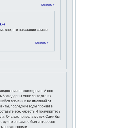
Ответить »
1:46
зможно, что наказание свыше
Ответить »
следования по завещанию. А оно
 благодарны Анне за то,что их
шийся в жизни и не имевший от
енты, последние годы прожил в
ставьте все, как есть.И примиритесь
ла. Она вас привела к отцу. Сами бы
отому что он вам не был интересен
вь не заговорили.