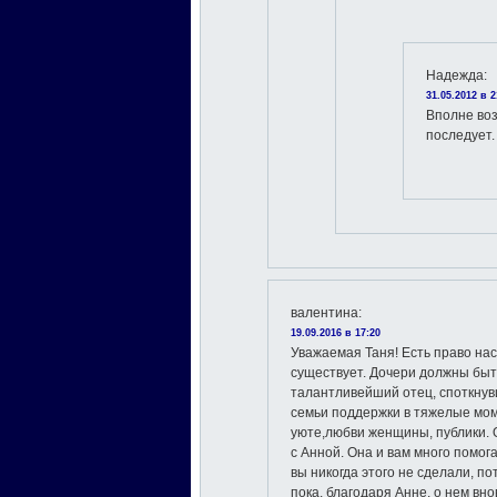
Надежда
:
31.05.2012 в 2
Вполне во
последует.
валентина
:
19.09.2016 в 17:20
Уважаемая Таня! Есть право на
существует. Дочери должны быть
талантливейший отец, споткнув
семьи поддержки в тяжелые мом
уюте,любви женщины, публики. О
с Анной. Она и вам много помога
вы никогда этого не сделали, п
пока, благодаря Анне, о нем вно