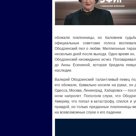
обожали поклонницы, но баловнем судьб
официальные советские голоса воспева
Ободзинский пел о любви. Миллионные тираж
несколько дней после выхода. Одно время он, ч
Ободзинский неожиданно исчез. Поговаривали
до Анны Есениной, которая бредила певцо
наследие.
Валерий Ободзинский талантливый певец под
его обожали, буквально носили на руках, он 
Одесса, Москва, Ленинград, Хабаровск — посл
ночи напролет. Поползли слухи, что Ободзи
Америку, что попал в катастрофу, спился и 
правдой, но только преданные поклонницы вер
на всевозможные слухи о его падении.