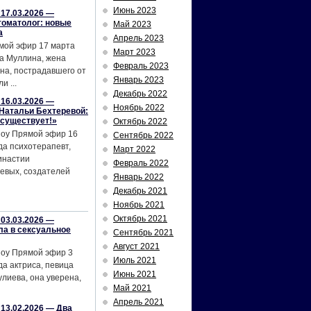
Июнь 2023
17.03.2026 —
томатолог: новые
Май 2023
а
Апрель 2023
мой эфир 17 марта
Март 2023
а Муллина, жена
Февраль 2023
на, пострадавшего от
Январь 2023
и ...
Декабрь 2022
16.03.2026 —
Ноябрь 2022
Натальи Бехтеревой:
 существует!»
Октябрь 2022
шоу Прямой эфир 16
Сентябрь 2022
да психотерапевт,
Март 2022
инастии
Февраль 2022
евых, создателей
Январь 2022
Декабрь 2021
Ноябрь 2021
Октябрь 2021
03.03.2026 —
ла в сексуальное
Сентябрь 2021
Август 2021
шоу Прямой эфир 3
Июль 2021
да актриса, певица
Июнь 2021
лиева, она уверена,
Май 2021
Апрель 2021
13.02.2026 — Два