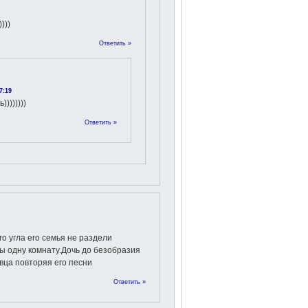
)))
Ответить »
7:19
)))))))
Ответить »
го угла его семья не раздели
бы одну комнату.Дочь до безобразия
вца повторяя его песни
Ответить »