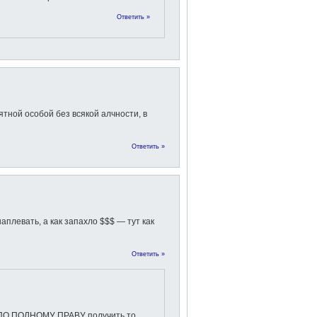
Ответить »
тной особой без всякой алчности, в
Ответить »
аплевать, а как запахло $$$ — тут как
Ответить »
т ПО ПОЛНОМУ ПРАВУ получить то,