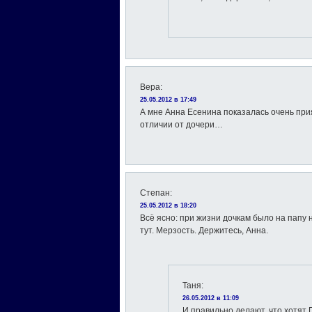
Вера
:
25.05.2012 в 17:49
А мне Анна Есенина показалась очень прия
отличии от дочери…
Степан
:
25.05.2012 в 18:20
Всё ясно: при жизни дочкам было на папу н
тут. Мерзость. Держитесь, Анна.
Таня
:
26.05.2012 в 11:09
И правильно делают, что хотя