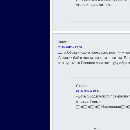
что принадлежит им.
Таня
:
25.05.2012 в 22:50
Дочь Ободзинского прекрасно поет — у нее
А всяких баб в жизни артиста — сотни. Т
что пусть эта Есенина закатает губу обрат
Степан
:
26.05.2012 в 19:17
«Дочь Ободзинского прекрасно 
от отца. Гены!»
))))))))))))))))))))) Насмешили))))))))
Таня
: