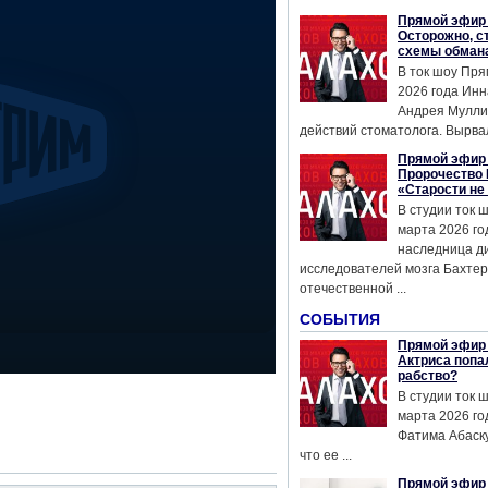
Прямой эфир 
Осторожно, с
схемы обман
В ток шоу Пря
2026 года Инн
Андрея Мулли
действий стоматолога. Вырвал
Прямой эфир 
Пророчество 
«Старости не
В студии ток 
марта 2026 го
наследница д
исследователей мозга Бахтер
отечественной ...
СОБЫТИЯ
Прямой эфир 
Актриса попа
рабство?
В студии ток 
марта 2026 го
Фатима Абаску
что ее ...
Прямой эфир 