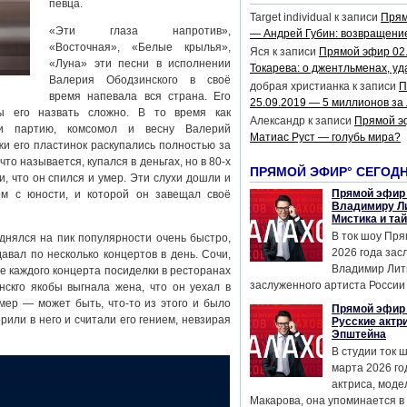
певца.
Target individual
к записи
Прям
«Эти глаза напротив»,
— Андрей Губин: возвращени
«Восточная», «Белые крылья»,
Яся
к записи
Прямой эфир 02
«Луна» эти песни в исполнении
Токарева: о джентльменах, уд
Валерия Ободзинского в своё
добрая христианка
к записи
П
время напевала вся страна. Его
25.09.2019 — 5 миллионов за
ы его назвать сложно. В то время как
Александр
к записи
Прямой э
ли партию, комсомол и весну Валерий
Матиас Руст — голубь мира?
и его пластинок раскупались полностью за
то называется, купался в деньгах, но в 80-х
ПРЯМОЙ ЭФИР° СЕГОД
, что он спился и умер. Эти слухи дошли и
Прямой эфир 
м с юности, и которой он завещал своё
Владимиру Ли
Мистика и та
В ток шоу Пря
нялся на пик популярности очень быстро,
2026 года за
давал по несколько концертов в день. Сочи,
Владимир Лит
е каждого концерта посиделки в ресторанах
заслуженного артиста России 
нскго якобы выгнала жена, что он уехал в
умер — может быть, что-то из этого и было
Прямой эфир 
или в него и считали его гением, невзирая
Русские актр
Эпштейна
В студии ток 
марта 2026 го
актриса, мод
Макарова, она упоминается в .