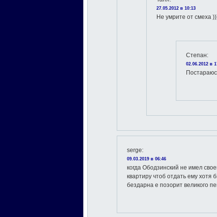
27.05.2012 в 10:13
Не умрите от смеха )))
Степан
:
02.06.2012 в 1
Постараюсь)
serge
:
09.03.2019 в 06:46
когда Ободзинский не имел свое
квартиру чтоб отдать ему хотя 
бездарна е позорит великого пе