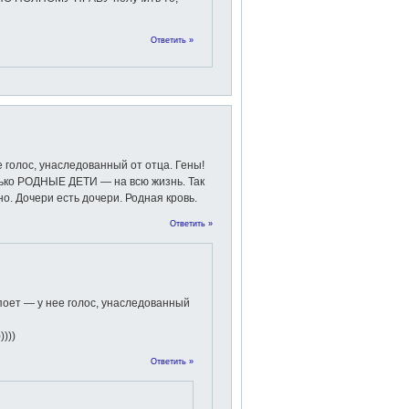
Ответить »
 голос, унаследованный от отца. Гены!
олько РОДНЫЕ ДЕТИ — на всю жизнь. Так
но. Дочери есть дочери. Родная кровь.
Ответить »
поет — у нее голос, унаследованный
))))
Ответить »