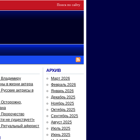
АРХИВ
— Владимиру
Март 2026
йны в жизни актера
Февраль 2026
Русские актрисы в
Январь 2026
Декабрь 2025
 Осторожно,
Ноябрь 2025
ана
Октябрь 2025
 Пророчество
Сентябрь 2025
ти не существует!»
Август 2025
— Ритуальный аферист
Июль 2025
Июнь 2025
И