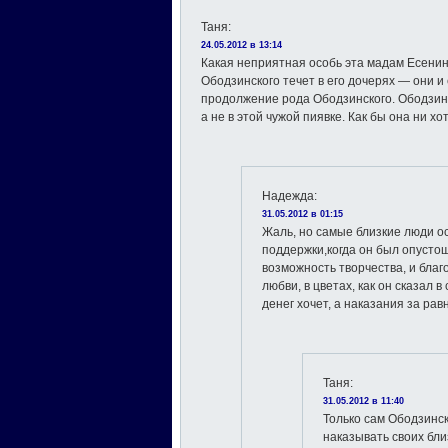
Таня
:
24.05.2012 в 13:14
Какая неприятная особь эта мадам Есенин
Ободзинского течет в его дочерях — они и
продолжение рода Ободзинского. Ободзинс
а не в этой чужой пиявке. Как бы она ни хо
Надежда
:
31.05.2012 в 01:15
Жаль, но самые близкие люди о
поддержки,когда он был опусто
возможность творчества, и благ
любви, в цветах, как он сказал 
денег хочет, а наказания за ра
Таня
:
31.05.2012 в 11:40
Только сам Ободзинск
наказывать своих бли