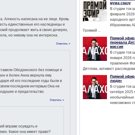
мужа сразу
В студии ток 
февраля 2026
а. Алчность написана на ее лице. Кровь
народного ар
 есть единственные его наследницы и
Ибрагимова А
кий продолжает жить в своих дочерях,
Громкий ...
тела, но никому она не интересна.
Прямой эфир 
перевала Дят
Ответить »
миссия
В студии ток 
января 2026 г
правления Фо
Дятлова, активист расследован
ставили Ободзинского без помощи и
шен и болен.Анна вернула ему
Прямой эфир 
одаря ей его последние годы были в
люди»
в своем последнем интервью.Она не
В студии ток 
внодушие и предательство.
октября 2025 
необычайные 
Ответить »
невозможно сте
ий вправе осуждать и
зких. Какое она имеет право?