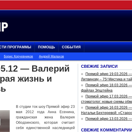
СТИ ПРОГРАММЫ
ПОМОЩЬ
СОБЫТИЯ
Борис Корчевников
Андрей Малахов
05.12 — Валерий
СВЕЖИЕ ЗАПИСИ
Прямой эфир 19.03.2026 
рая жизнь и
Литвинову – 75! Мистика и та
Прямой эфир 18.03.2026 — 
вь
файлах Эпштейна
Прямой эфир 17.03.2026 —
стоматолог: новые схемы обм
В студии ток шоу Прямой эфир 23
Прямой эфир 16.03.2026 —
мая 2012 года Анна Есенина,
Натальи Бехтеревой: «Старос
гражданская жена Валерия
Прямой эфир 13.03.2026 
Ободзинского, которая считает
себя единственной наследницей
СВЕЖИЕ КОММЕНТАРИ