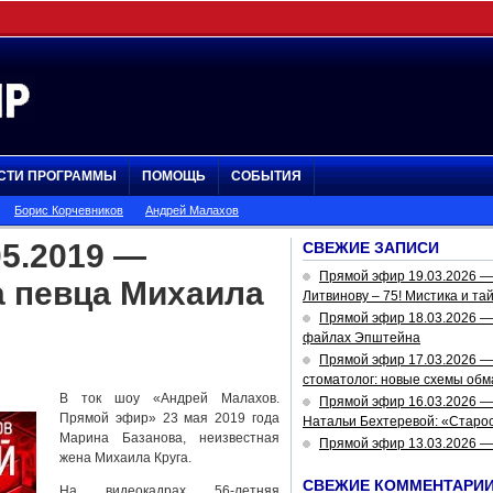
СТИ ПРОГРАММЫ
ПОМОЩЬ
СОБЫТИЯ
Борис Корчевников
Андрей Малахов
5.2019 —
СВЕЖИЕ ЗАПИСИ
Прямой эфир 19.03.2026 
а певца Михаила
Литвинову – 75! Мистика и та
Прямой эфир 18.03.2026 — 
файлах Эпштейна
Прямой эфир 17.03.2026 —
стоматолог: новые схемы обм
В ток шоу «Андрей Малахов.
Прямой эфир 16.03.2026 —
Прямой эфир» 23 мая 2019 года
Натальи Бехтеревой: «Старос
Марина Базанова, неизвестная
Прямой эфир 13.03.2026 
жена Михаила Круга.
СВЕЖИЕ КОММЕНТАРИ
На видеокадрах 56-летняя