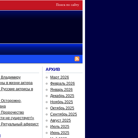
АРХИВ
— Владимиру
Март 2026
йны в жизни актера
Февраль 2026
Русские актрисы в
Январь 2026
Декабрь 2025
 Осторожно,
Ноябрь 2025
ана
Октябрь 2025
 Пророчество
Сентябрь 2025
ти не существует!»
Август 2025
— Ритуальный аферист
Июль 2025
Июнь 2025
И