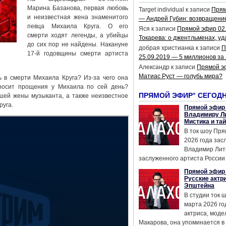
Марина Базанова, первая любовь
Target individual
к записи
Прям
и неизвестная жена знаменитого
— Андрей Губин: возвращени
певца Михаила Круга. О его
Яся
к записи
Прямой эфир 02
смерти ходят легенды, а убийцы
Токарева: о джентльменах, уд
до сих пор не найдены. Накануне
добрая христианка
к записи
П
17-й годовщины смерти артиста
25.09.2019 — 5 миллионов за
Александр
к записи
Прямой э
Матиас Руст — голубь мира?
 в смерти Михаила Круга? Из-за чего она
росит прощения у Михаила по сей день?
ПРЯМОЙ ЭФИР° СЕГОД
ей жены музыканта, а также неизвестное
руга.
Прямой эфир 
Владимиру Ли
Мистика и та
В ток шоу Пря
2026 года за
Владимир Лит
заслуженного артиста России 
Прямой эфир 
Русские актр
Эпштейна
В студии ток 
марта 2026 го
актриса, мод
Макарова, она упоминается в .