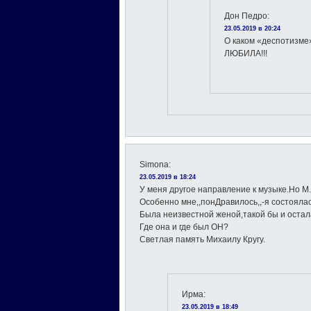
Дон Педро
:
23.05.2019 в 20:24
О каком «деспотизме»
ЛЮБИЛА!!!
Simona
:
23.05.2019 в 18:24
У меня другое направление к музыке.Но М
Особенно мне,,понДравилось,,-я состоялась
Была неизвестной женой,такой бы и остал
Где она и где был ОН?
Светлая память Михаилу Кругу.
Ирма
:
23.05.2019 в 18:49