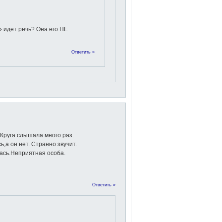
 идет речь? Она его НЕ
Ответить »
.Круга слышала много раз.
,а он нет. Странно звучит.
ась.Неприятная особа.
Ответить »