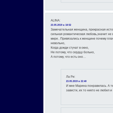
ALINA
:
23.05.2019 в 18:52
Замечательная женщина, прекрасная истор
сильная романтическая любовь,значит не 
мире.. Привязались к женщине почему плач
невольно,
Когда дожди стучат в окно,
Не потому, что сердцу больно,
А потому, что есть оно…
Ла Ри
:
23.05.2019 в 22:40
И мне Марина понравилась. А т
зависти, их то никто не любил и