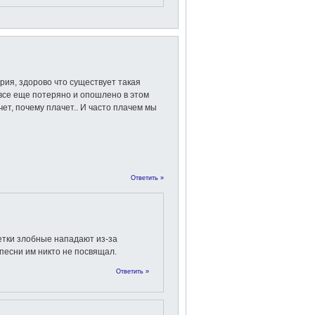
ия, здорово что существует такая
все еще потеряно и опошлено в этом
ет, почему плачет.. И часто плачем мы
Ответить »
етки злобные нападают из-за
 песни им никто не посвящал.
Ответить »