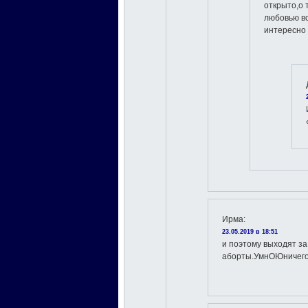
открыто,о 
любовью вс
интересно 
Ирма
:
23.05.2019 в 18:51
и поэтому выходят з
аборты.УмнОЮничего