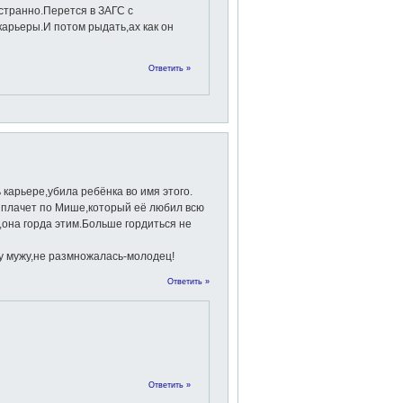
странно.Перется в ЗАГС с
арьеры.И потом рыдать,ах как он
Ответить »
карьере,убила ребёнка во имя этого.
и плачет по Мише,который её любил всю
,она горда этим.Больше гордиться не
у мужу,не размножалась-молодец!
Ответить »
Ответить »