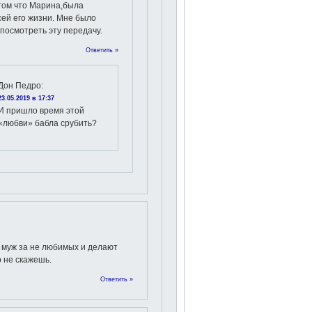
том что Марина,была
ей его жизни. Мне было
посмотреть эту передачу.
Ответить »
Дон Педро
:
23.05.2019 в 17:37
И пришло время этой
«любви» бабла срубить?
а муж за не любимых и делают
 не скажешь.
Ответить »