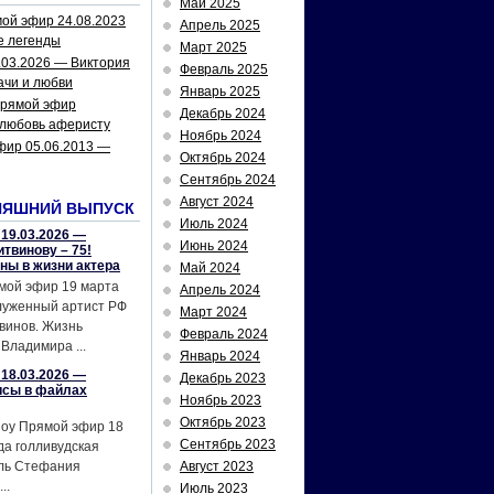
Май 2025
ой эфир 24.08.2023
Апрель 2025
е легенды
Март 2025
.03.2026 — Виктория
Февраль 2025
ачи и любви
Январь 2025
рямой эфир
Декабрь 2024
 любовь аферисту
Ноябрь 2024
фир 05.06.2013 —
Октябрь 2024
Сентябрь 2024
Август 2024
НЯШНИЙ ВЫПУСК
Июль 2024
19.03.2026 —
Июнь 2024
твинову – 75!
йны в жизни актера
Май 2024
мой эфир 19 марта
Апрель 2024
служенный артист РФ
Март 2024
винов. Жизнь
Февраль 2024
Владимира ...
Январь 2024
18.03.2026 —
Декабрь 2023
исы в файлах
Ноябрь 2023
Октябрь 2023
шоу Прямой эфир 18
Сентябрь 2023
да голливудская
ель Стефания
Август 2023
..
Июль 2023