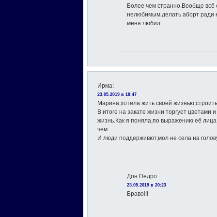
Более чем странно.Вообще всё 
нелюбимым,делать аборт ради к
меня любил.
Ирма
:
23.05.2019 в 18:47
Марина,хотела жить своей жизнью,строить 
В итоге на закате жизни торгует цветами 
жизнь.Как я поняла,по выражению её лица
чем.
И люди поддерживют,мол не села на голов
Дон Педро
:
23.05.2019 в 20:23
Браво!!!