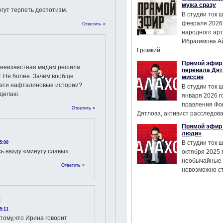
мужа сразу
огут терпеть деспотизм.
В студии ток 
февраля 2026
Ответить »
народного ар
Ибрагимова А
Громкий ...
Прямой эфир 
у неизвестная мадам решила
перевала Дят
. Не более. Зачем вообще
миссия
 эти нафталиновые истории?
В студии ток 
 делаю.
января 2026 г
правления Фо
Ответить »
Дятлова, активист расследован
Прямой эфир 
:
люди»
В студии ток 
5:00
ь ввиду «минуту славы».
октября 2025 
необычайные 
Ответить »
невозможно сте
:
5:11
тому,что Ирина говорит