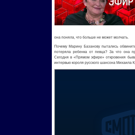
она поняла, что больше не может молчать.
Почему Марину Базанову пытались обвинить
потеряла ребенка от певца? За что она п
Сегодня в «Прямом эфире» откровения бывш
интервью короля русского шансона Михаила К