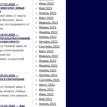
Июнь 2023
17.03.2026 —
томатолог: новые
Май 2023
а
Апрель 2023
мой эфир 17 марта
Март 2023
а Муллина, жена
Февраль 2023
на, пострадавшего от
Январь 2023
и ...
Декабрь 2022
16.03.2026 —
Ноябрь 2022
Натальи Бехтеревой:
 существует!»
Октябрь 2022
шоу Прямой эфир 16
Сентябрь 2022
да психотерапевт,
Март 2022
инастии
Февраль 2022
евых, создателей
Январь 2022
Декабрь 2021
Ноябрь 2021
Октябрь 2021
03.03.2026 —
ла в сексуальное
Сентябрь 2021
Август 2021
шоу Прямой эфир 3
Июль 2021
да актриса, певица
Июнь 2021
лиева, она уверена,
Май 2021
Апрель 2021
13.02.2026 — Два