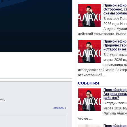
Прямой эфир 
Осторожно, с
схемы обман
В ток шоу Пря
2026 года Инн
Андрея Мулли
действий стоматолога. Вырвал
Прямой эфир 
Пророчество 
«Старости не
В студии ток 
марта 2026 го
наследница д
исследователей мозга Бахтер
отечественной ...
СОБЫТИЯ
Прямой эфир 
Актриса попа
рабство?
ть.
В студии ток 
марта 2026 го
Ответить »
Фатима Абаску
что ее ...
Прямой эфир 