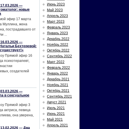
Июнь 2023
17.03.2026 —
томатолог: новые
Май 2023
а
Апрель 2023
мой эфир 17 марта
Март 2023
а Муллина, жена
Февраль 2023
на, пострадавшего от
Январь 2023
и ...
Декабрь 2022
16.03.2026 —
Ноябрь 2022
Натальи Бехтеревой:
 существует!»
Октябрь 2022
шоу Прямой эфир 16
Сентябрь 2022
да психотерапевт,
Март 2022
инастии
Февраль 2022
евых, создателей
Январь 2022
Декабрь 2021
Ноябрь 2021
Октябрь 2021
03.03.2026 —
ла в сексуальное
Сентябрь 2021
Август 2021
шоу Прямой эфир 3
Июль 2021
да актриса, певица
Июнь 2021
лиева, она уверена,
Май 2021
Апрель 2021
13.02.2026 — Два