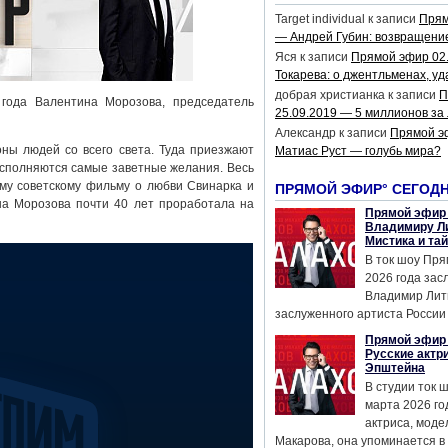
Target individual
к записи
Прям
— Андрей Губин: возвращени
Яся
к записи
Прямой эфир 02
Токарева: о джентльменах, уд
добрая христианка
к записи
П
года Валентина Морозова, председатель
25.09.2019 — 5 миллионов за
Александр
к записи
Прямой э
ны людей со всего света. Туда приезжают
Матиас Руст — голубь мира?
исполняются самые заветные желания. Весь
ому советскому фильму о любви Свинарка и
ПРЯМОЙ ЭФИР° СЕГОД
на Морозова почти 40 лет проработала на
Прямой эфир 
Владимиру Ли
Мистика и та
В ток шоу Пря
2026 года за
Владимир Лит
заслуженного артиста России 
Прямой эфир 
Русские актр
Эпштейна
В студии ток 
марта 2026 го
актриса, мод
Макарова, она упоминается в .