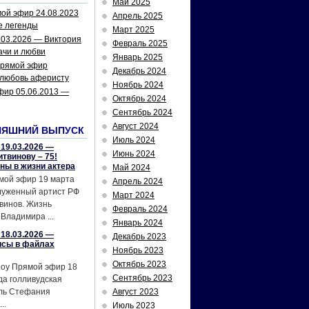
Май 2025
ой эфир 24.08.2023
Апрель 2025
е легенды
Март 2025
.03.2026 — Виктория
Февраль 2025
ачи и любви
Январь 2025
рямой эфир
Декабрь 2024
 любовь аферисту
Ноябрь 2024
фир 05.06.2013 —
Октябрь 2024
Сентябрь 2024
Август 2024
НЯШНИЙ ВЫПУСК
Июль 2024
19.03.2026 —
Июнь 2024
твинову – 75!
йны в жизни актера
Май 2024
мой эфир 19 марта
Апрель 2024
служенный артист РФ
Март 2024
винов. Жизнь
Февраль 2024
Владимира ...
Январь 2024
18.03.2026 —
Декабрь 2023
исы в файлах
Ноябрь 2023
Октябрь 2023
шоу Прямой эфир 18
Сентябрь 2023
да голливудская
ель Стефания
Август 2023
..
Июль 2023