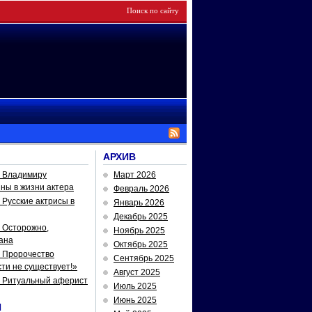
АРХИВ
— Владимиру
Март 2026
йны в жизни актера
Февраль 2026
Русские актрисы в
Январь 2026
Декабрь 2025
 Осторожно,
Ноябрь 2025
ана
Октябрь 2025
 Пророчество
Сентябрь 2025
ти не существует!»
Август 2025
— Ритуальный аферист
Июль 2025
Июнь 2025
И