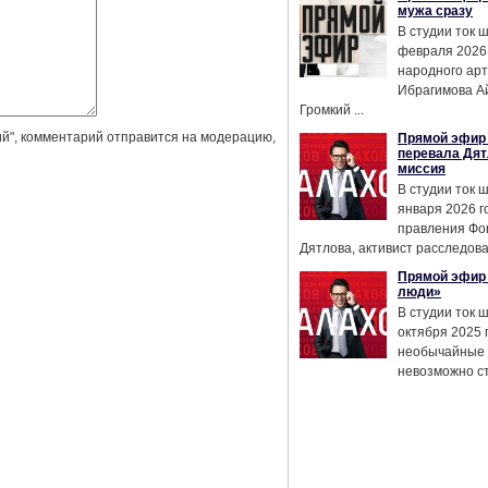
мужа сразу
В студии ток 
февраля 2026
народного ар
Ибрагимова А
Громкий ...
й", комментарий отправится на модерацию,
Прямой эфир 
перевала Дят
миссия
В студии ток 
января 2026 г
правления Фо
Дятлова, активист расследован
Прямой эфир 
люди»
В студии ток 
октября 2025 
необычайные 
невозможно сте