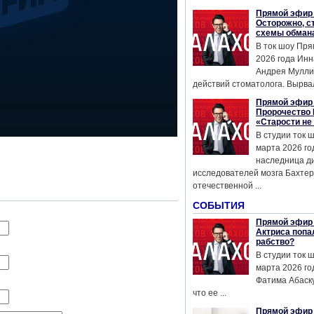
Прямой эфир 
Осторожно, с
схемы обман
В ток шоу Пря
2026 года Инн
Андрея Мулли
действий стоматолога. Вырвал
Прямой эфир 
Пророчество 
«Старости не
В студии ток 
марта 2026 го
наследница д
исследователей мозга Бахтер
отечественной ...
СОБЫТИЯ
Прямой эфир 
Актриса попа
рабство?
В студии ток 
марта 2026 го
Фатима Абаску
что ее ...
Прямой эфир 