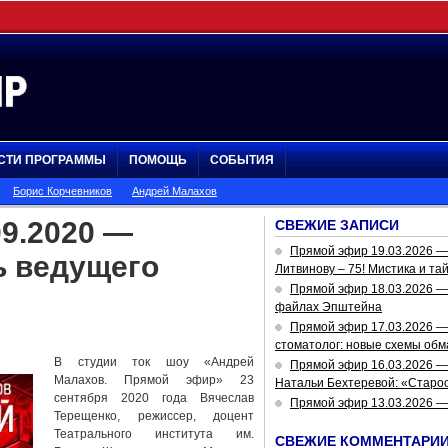
СТИ ПРОГРАММЫ
ПОМОЩЬ
СОБЫТИЯ
Борис Корчевников
Андрей Малахов
9.2020 —
СВЕЖИЕ ЗАПИСИ
Прямой эфир 19.03.2026 
ь ведущего
Литвинову – 75! Мистика и та
Прямой эфир 18.03.2026 — 
файлах Эпштейна
Прямой эфир 17.03.2026 —
стоматолог: новые схемы обм
В студии ток шоу «Андрей
Прямой эфир 16.03.2026 —
Малахов. Прямой эфир» 23
Натальи Бехтеревой: «Старос
сентября 2020 года Вячеслав
Прямой эфир 13.03.2026 
Терещенко, режиссер, доцент
Театрального института им.
СВЕЖИЕ КОММЕНТАРИ