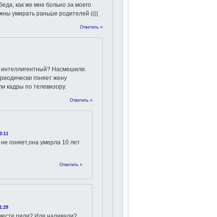
беда, как же мне больно за моего
жны умирать раньше родителей ((((
Ответить »
и интеллигентный? Насмешили.
ериодически гоняет жену
 кадры по телевизору.
Ответить »
0:11
 не гоняет,она умерла 10 лет
Ответить »
1:29
месте пили? Или наливали?