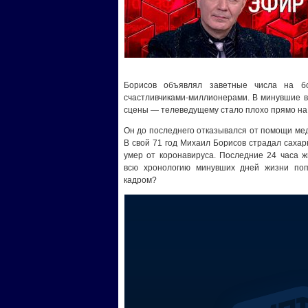
Борисов объявлял заветные числа на б
счастливчиками-миллионерами. В минувшие в
сцены — телеведущему стало плохо прямо на
Он до последнего отказывался от помощи мед
В свой 71 год Михаил Борисов страдал саха
умер от коронавируса. Последние 24 часа 
всю хронологию минувших дней жизни попу
кадром?