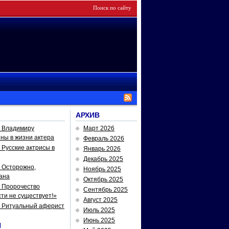
АРХИВ
— Владимиру
Март 2026
йны в жизни актера
Февраль 2026
Русские актрисы в
Январь 2026
Декабрь 2025
 Осторожно,
Ноябрь 2025
ана
Октябрь 2025
 Пророчество
Сентябрь 2025
ти не существует!»
Август 2025
— Ритуальный аферист
Июль 2025
Июнь 2025
И