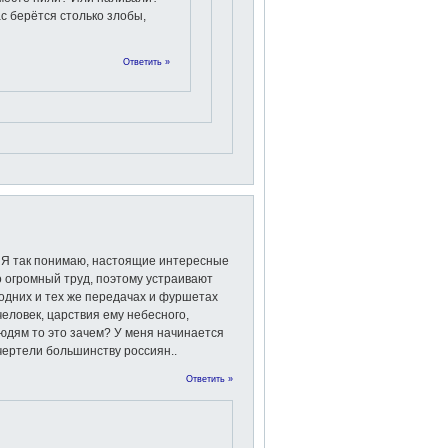
ас берётся столько злобы,
Ответить »
. Я так понимаю, настоящие интересные
то огромный труд, поэтому устраивают
 одних и тех же передачах и фуршетах
человек, царствия ему небесного,
людям то это зачем? У меня начинается
очертели большинству россиян..
Ответить »