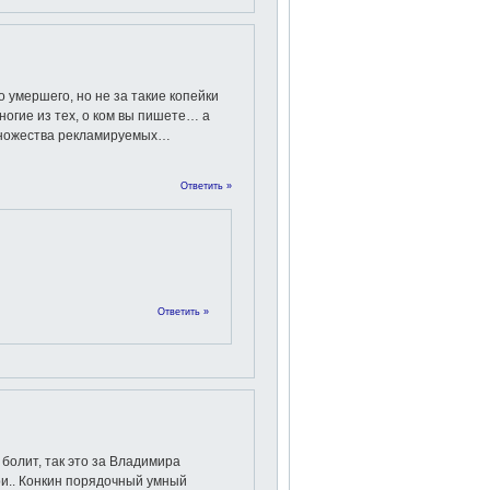
 умершего, но не за такие копейки
ногие из тех, о ком вы пишете… а
множества рекламируемых…
Ответить »
Ответить »
 болит, так это за Владимира
ри.. Конкин порядочный умный