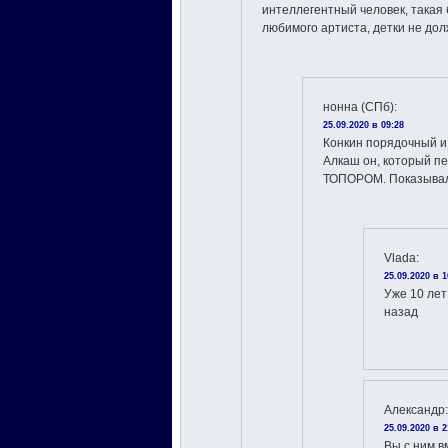
интеллегентный человек, такая 
любимого артиста, детки не дол
нонна (СПб)
:
25.09.2020 в 09:28
Конкин порядочный 
Алкаш он, который п
ТОПОРОМ. Показывали
Vlada
:
25.09.2020 в 1
Уже 10 лет
назад
Александр
:
25.09.2020 в 2
Вы с ним в