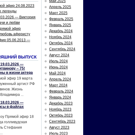
Май 2025
ой эфир 24.08.2023
Апрель 2025
е легенды
Март 2025
.03.2026 — Виктория
Февраль 2025
ачи и любви
Январь 2025
рямой эфир
Декабрь 2024
 любовь аферисту
Ноябрь 2024
фир 05.06.2013 —
Октябрь 2024
Сентябрь 2024
Август 2024
НЯШНИЙ ВЫПУСК
Июль 2024
19.03.2026 —
Июнь 2024
твинову – 75!
йны в жизни актера
Май 2024
мой эфир 19 марта
Апрель 2024
служенный артист РФ
Март 2024
винов. Жизнь
Февраль 2024
Владимира ...
Январь 2024
18.03.2026 —
Декабрь 2023
исы в файлах
Ноябрь 2023
Октябрь 2023
шоу Прямой эфир 18
Сентябрь 2023
да голливудская
ель Стефания
Август 2023
..
Июль 2023