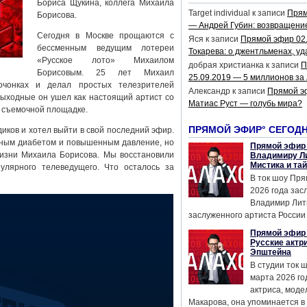
Бориса Щукина, коллега Михаила
Target individual
к записи
Прям
Борисова.
— Андрей Губин: возвращени
Сегодня в Москве прощаются с
Яся
к записи
Прямой эфир 02
бессменным ведущим лотереи
Токарева: о джентльменах, уд
«Русское лото» Михаилом
добрая христианка
к записи
П
Борисовым. 25 лет Михаил
25.09.2019 — 5 миллионов за
очонках и делал простых телезрителей
Александр
к записи
Прямой э
ыходные он ушел как настоящий артист со
Матиас Руст — голубь мира?
 съемочной площадке.
ПРЯМОЙ ЭФИР° СЕГОД
иков и хотел выйти в свой последний эфир.
рным диабетом и повышенным давление, но
Прямой эфир 
жизни Михаила Борисова. Мы восстановили
Владимиру Ли
Мистика и та
лярного телеведущего. Что осталось за
В ток шоу Пря
2026 года за
Владимир Лит
заслуженного артиста России 
Прямой эфир 
Русские актр
Эпштейна
В студии ток 
марта 2026 го
актриса, мод
Макарова, она упоминается в .