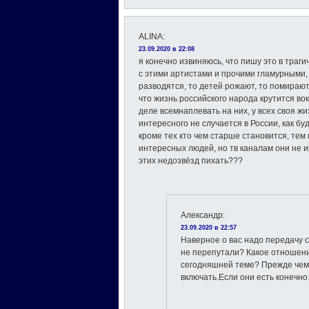
ALINA
:
23.09.2020 в 22:08
я конечно извиняюсь, что пишу это в траг
с этими артистами и прочими гламурными, 
разводятся, то детей рожают, то помирают
что жизнь российского народа крутится вок
деле всемнаплевать на них, у всех своя жи
интересного не случается в России, как б
кроме тех кто чем старше становится, тем
интересных людей, но тв каналам они не и
этих недозвёзд пихать???
Александр
:
23.09.2020 в 22:57
Наверное о вас надо передачу с
не перепутали? Какое отношен
сегодняшней теме? Прежде чем 
включать.Если они есть конечн