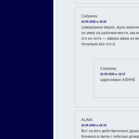
Сабрина
:
24.09.2020 в 10:26
совершенно верно, жаль конечно
он умер на рабочем месте, как м
это их лото — афера афер из 
печально все это:((
Сабрина
:
24.09.2020 в 10:27
адресовано АЛИНЕ
ALINA
:
25.09.2020 в 02:10
Вот за кого действительно душа
Конкина в связи с гибелью доче