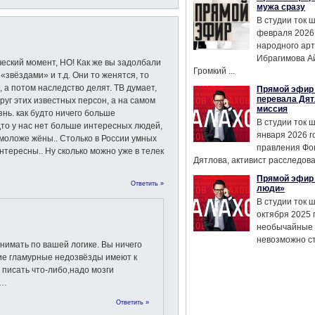
мужа сразу
В студии ток 
февраля 2026
народного ар
Ибрагимова А
ический момент, НО! Как же вы задолбали
Громкий ...
«звёздами» и т.д. Они то женятся, то
, а потом наследство делят. ТВ думает,
Прямой эфир 
перевала Дят
руг этих известных персон, а на самом
миссия
знь. как будто ничего больше
В студии ток 
удто у нас нет больше интересных людей,
января 2026 г
 моложе жёны.. Столько в России умных
правления Фо
нтересны.. Ну сколько можно уже в телек
Дятлова, активист расследован
Прямой эфир 
Ответить »
люди»
В студии ток 
октября 2025 
необычайные 
невозможно сте
нимать по вашей логике. Вы ничего
ие гламурные недозвёзды имеют к
писать что-либо,надо мозги
о…
Ответить »