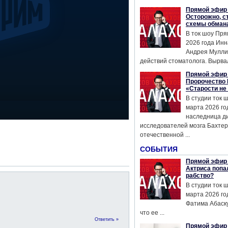
Прямой эфир 
Осторожно, с
схемы обман
В ток шоу Пря
2026 года Инн
Андрея Мулли
действий стоматолога. Вырвал
Прямой эфир 
Пророчество 
«Старости не
В студии ток 
марта 2026 го
наследница д
исследователей мозга Бахтер
отечественной ...
СОБЫТИЯ
Прямой эфир 
Актриса попа
рабство?
В студии ток 
марта 2026 го
Фатима Абаску
что ее ...
Ответить »
Прямой эфир 