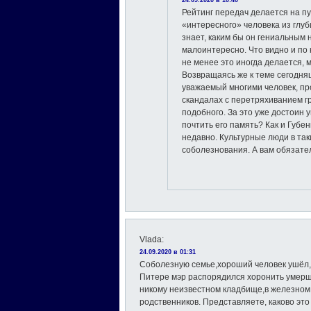
24.09.2020 в 10:40
Рейтинг передач делается на п
«интересного» человека из глуб
знает, каким бы он гениальным 
малоинтересно. Что видно и по
не менее это иногда делается, м
Возвращаясь же к теме сегодня
уважаемый многими человек, пр
скандалах с перетряхиванием гр
подобного. За это уже достоин 
почтить его память? Как и Губе
недавно. Культурные люди в так
соболезнования. А вам обязател
Vlada
:
24.09.2020 в 01:31
Соболезную семье,хороший человек ушёл,е
Питере мэр распорядился хоронить умерш
никому неизвестном кладбище,в железном 
родственников. Представляете, каково это