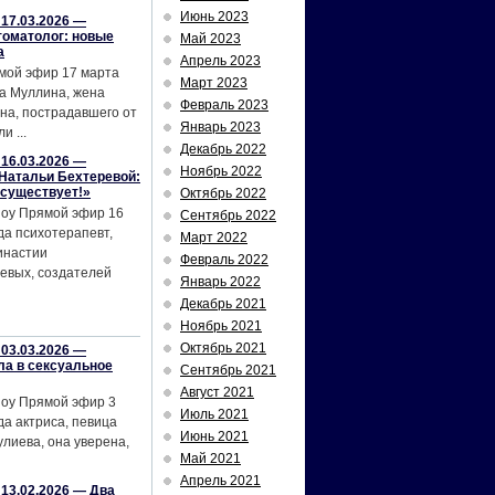
Июнь 2023
17.03.2026 —
томатолог: новые
Май 2023
а
Апрель 2023
мой эфир 17 марта
Март 2023
а Муллина, жена
Февраль 2023
на, пострадавшего от
Январь 2023
и ...
Декабрь 2022
16.03.2026 —
Ноябрь 2022
Натальи Бехтеревой:
 существует!»
Октябрь 2022
шоу Прямой эфир 16
Сентябрь 2022
да психотерапевт,
Март 2022
инастии
Февраль 2022
евых, создателей
Январь 2022
Декабрь 2021
Ноябрь 2021
Октябрь 2021
03.03.2026 —
ла в сексуальное
Сентябрь 2021
Август 2021
шоу Прямой эфир 3
Июль 2021
да актриса, певица
Июнь 2021
лиева, она уверена,
Май 2021
Апрель 2021
13.02.2026 — Два