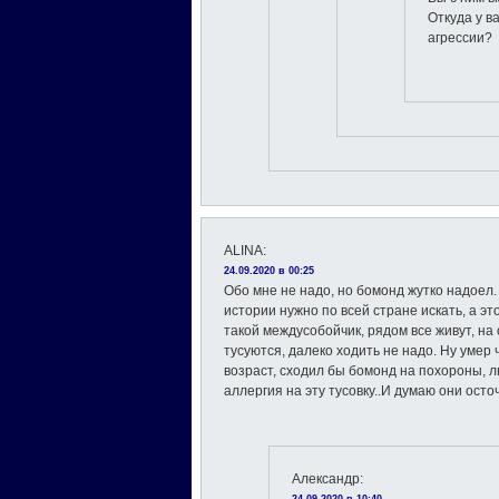
Откуда у в
агрессии?
ALINA
:
24.09.2020 в 00:25
Обо мне не надо, но бомонд жутко надоел
истории нужно по всей стране искать, а э
такой междусобойчик, рядом все живут, на
тусуются, далеко ходить не надо. Ну умер 
возраст, сходил бы бомонд на похороны, 
аллергия на эту тусовку..И думаю они ост
Александр
: