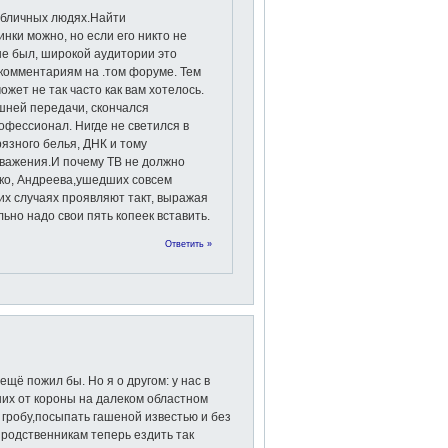
убличных людях.Найти
инки можно, но если его никто не
не был, широкой аудитории это
 комментариям на .том форуме. Тем
ожет не так часто как вам хотелось.
шней передачи, скончался
офессионал. Нигде не светился в
язного белья, ДНК и тому
уважения.И почему ТВ не должно
нко, Андреева,ушедших совсем
их случаях проявляют такт, выражая
ьно надо свои пять копеек вставить.
Ответить »
щё пожил бы. Но я о другом: у нас в
их от короны на далеком областном
гробу,посыпать гашеной известью и без
 родственникам теперь ездить так