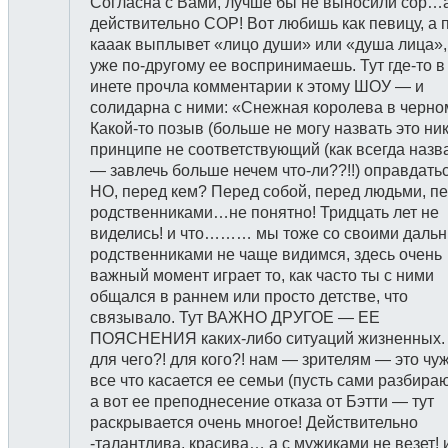
Согласна с Вами, лучше бы не выносили сор…а
действительно СОР! Вот любишь как певицу, а 
кааак выплывет «лицо души» или «душа лица»,
уже по-другому ее воспринимаешь. Тут где-то в
инете прочла комментарии к этому ШОУ — и
солидарна с ними: «Снежная королева в черн
Какой-то позыв (больше не могу назвать это ник
принципе не соответствующий (как всегда наз
— завлечь больше нечем что-ли??!!) оправдатьс
НО, перед кем? Перед собой, перед людьми, п
родственниками…не понятно! Тридцать лет не
виделись! и что……… мы тоже со своими даль
родственниками не чаще видимся, здесь очень
важный момент играет то, как часто ты с ними
общался в раннем или просто детстве, что
связывало. Тут ВАЖНО ДРУГОЕ — ЕЕ
ПОЯСНЕНИЯ каких-либо ситуаций жизненных. 
для чего?! для кого?! нам — зрителям — это чу
все что касается ее семьи (пусть сами разбираю
а вот ее преподнесение отказа от Бэтти — тут
раскрывается очень многое! Действительно
-талантлива, красива… а с мужиками не везет! 