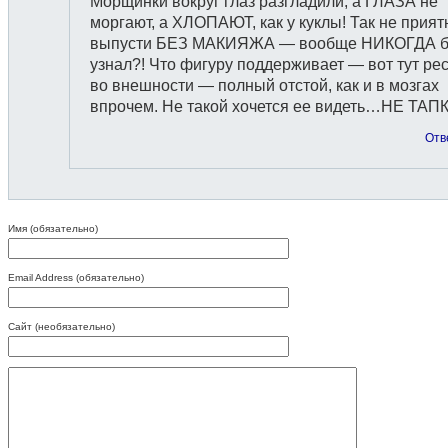
Морщинки вокруг глаз разгладили, а ГЛАЗА не
моргают, а ХЛОПАЮТ, как у куклы! Так не прият
выпусти БЕЗ МАКИЯЖА — вообще НИКОГДА б
узнал?! Что фигуру поддерживает — вот тут рес
во внешности — полный отстой, как и в мозгах
впрочем. Не такой хочется ее видеть…НЕ ТАП
Отв
Имя (обязательно)
Email Address (обязательно)
Сайт (необязательно)